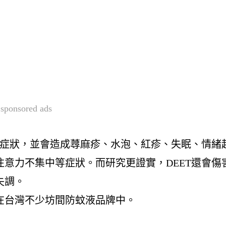
sponsored ads
症狀，並會造成蕁麻疹、水泡、紅疹、失眠、情緒
注意力不集中
等症狀。而研究更證實，
DEET
還會傷
失調。
在台灣不少坊間防蚊液品牌中
。