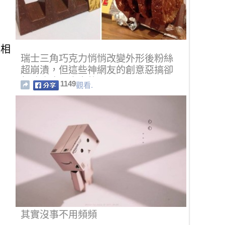
果相
瑞士三角巧克力悄悄改變外形後粉絲
超崩潰，但這些神網友的創意惡搞卻
暫時療癒了大家的心！
1149
觀看.
其實沒事不用頻頻