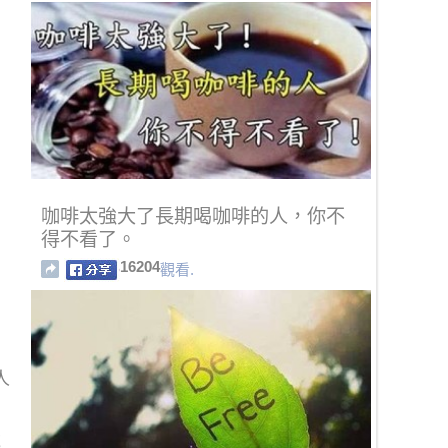
咖啡太強大了長期喝咖啡的人，你不
得不看了。
16204
觀看.
人
成