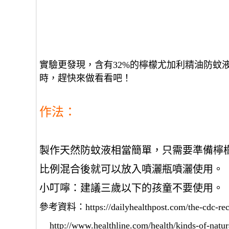
實驗更發現，
含有
32%
的檸檬尤加利精油防蚊
時
，趕快來做看看吧！
作法：
製作天然防蚊液相當簡單，只需要準備檸
比例混合後就可以放入噴灑瓶噴灑使用。
小叮嚀：建議三歲以下的孩童不要使用。
參考資料：https://dailyhealthpost.com/the-cdc-recom
http://www.healthline.com/health/kinds-of-natura