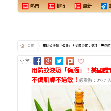
熱門
排行
最新
首頁
用防蚊液恐「傷腦」！美國證實：這種「天然精
用防蚊液恐「傷腦」！美國證
不傷肌膚不過敏！
觀看數：2737 