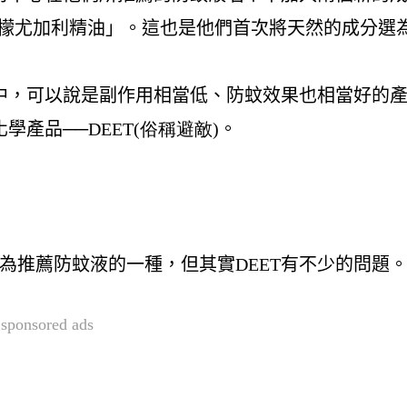
檬尤加利精油」。這也是他們首次將天然的成分選
中，可以說是副作用相當低、防蚊效果也相當好的
學產品──
DEET(俗稱避敵)
。
為推薦防蚊液的一種，但其實
DEET
有不少的問題
sponsored ads