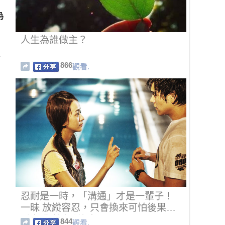
為
人生為誰做主？
產
866
觀看.
。
忍耐是一時，「溝通」才是一輩子！
一昧 放縱容忍，只會換來可怕後果…
看完 你將有所領悟！
844
觀看.