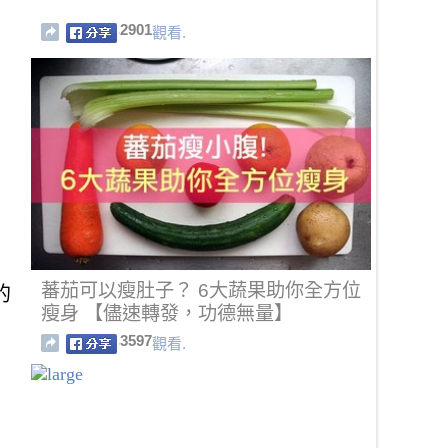
2901
觀看.
蕃茄可以瘦肚子？ 6大蔬果助你全方位
的
瘦身 【儘速轉發，功德無量】
3597
觀看.