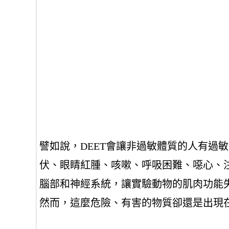
譬如說，
DEET
會讓
非過敏體質的人有過敏
伏、眼睛紅腫、咳嗽、呼吸困難、噁心、
腦部和神經系統
，讓實驗動物的肌肉功能
然而，
這麼危險、有害的物質卻還是出現