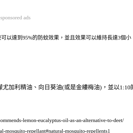
sponsored ads
液可以達到
95%
的防蚊效果
，並且
效果可以維持長達
3
個小
檬尤加利精油、向日葵油
(
或是金縷梅油
)
，並以
1:10
mends-lemon-eucalyptus-oil-as-an-alternative-to-deet/
l-mosquito-repellant#natural-mosquito-repellents1