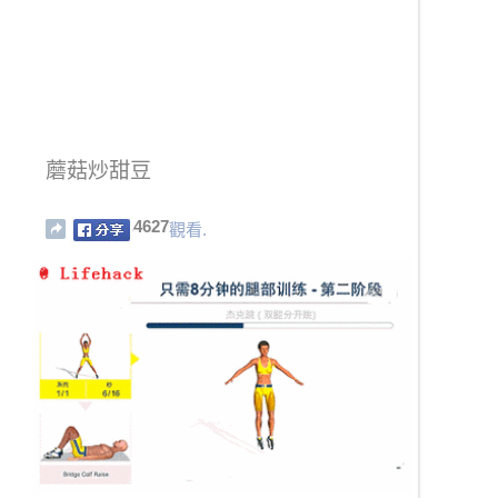
蘑菇炒甜豆
4627
觀看.