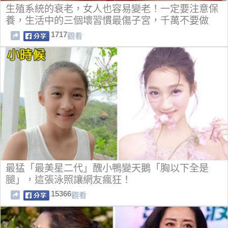
生殖系統的衰老，女人也容易變老！一定要注意保
養，生活中的三個壞習慣最傷子宮，千萬不要做
了！
1717
觀看
最猛「最美星二代」醜小鴨變天鵝「胸以下全是
腿」，這張泳照讓網友瘋狂！
15366
觀看