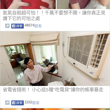
氦氣自殺超可怕！！千萬不要想不開，讓你真正見
識下它的可怕之處
48574
觀看
省電省錢術！ 小心這5種"吃電貨"讓你的帳單暴走
1152
觀看