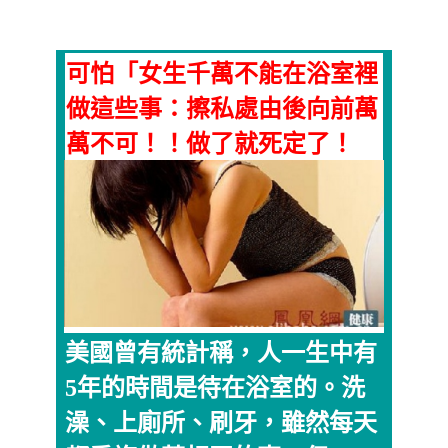
可怕「女生千萬不能在浴室裡
做這些事：擦私處由後向前萬
萬不可！！做了就死定了！
美國曾有統計稱，人一生中有
5年的時間是待在浴室的。洗
澡、上廁所、刷牙，雖然每天