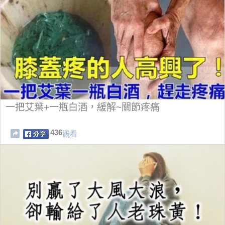
一把艾葉+一瓶白酒，緩解~關節疼痛
436
觀看