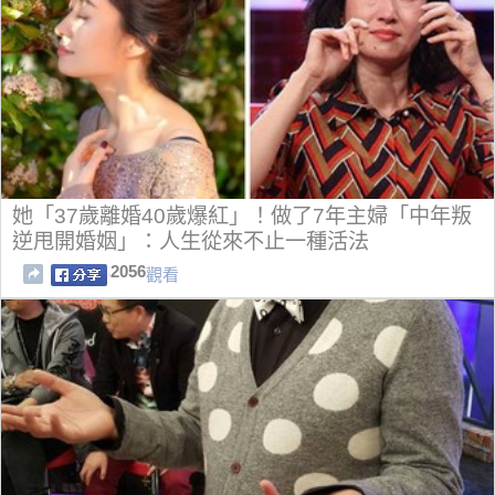
她「37歲離婚40歲爆紅」！做了7年主婦「中年叛
逆甩開婚姻」：人生從來不止一種活法
2056
觀看