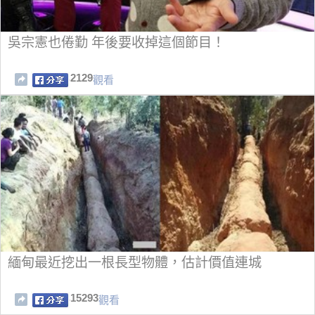
吳宗憲也倦勤 年後要收掉這個節目！
2129
觀看
緬甸最近挖出一根長型物體，估計價值連城
15293
觀看