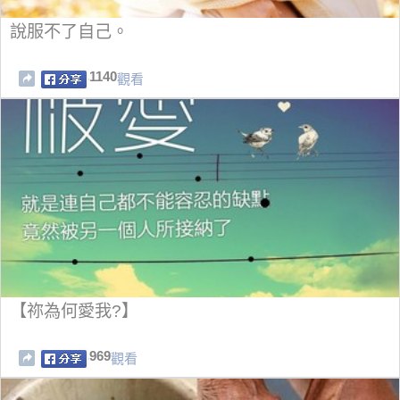
說服不了自己。
1140
觀看
【祢為何愛我?】
969
觀看