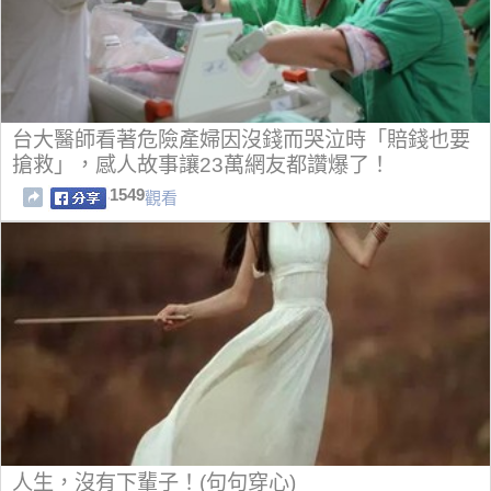
台大醫師看著危險產婦因沒錢而哭泣時「賠錢也要
搶救」，感人故事讓23萬網友都讚爆了！
1549
觀看
人生，沒有下輩子！(句句穿心)