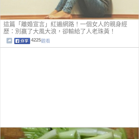
這篇「離婚宣言」紅遍網路！一個女人的親身經
歷：別贏了大風大浪，卻輸給了人老珠黃！
4225
觀看