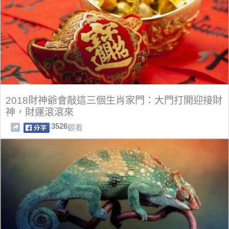
2018財神爺會敲這三個生肖家門：大門打開迎接財
神，財運滾滾來
3526
觀看