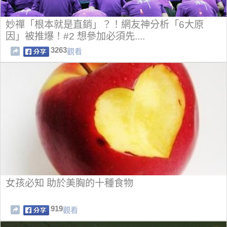
妙禪「根本就是直銷」？！網友神分析「6大原
因」被推爆！#2 想參加必須先....
3263
觀看
女孩必知 助於美胸的十種食物
919
觀看