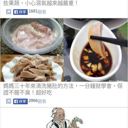
些果蔬，小心濕氣越來越嚴重！
1681
觀看
媽媽三十年來清洗豬肚的方法，一分鐘就學會，保
證不腥不臭！超好吃
2866
觀看