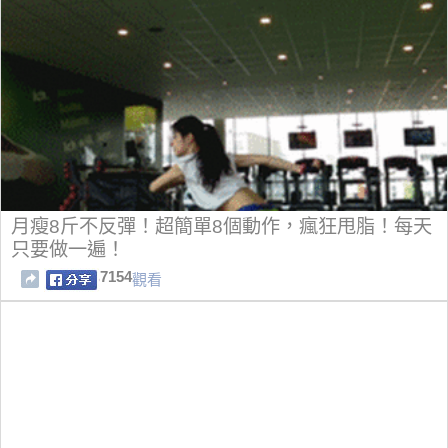
月瘦8斤不反彈！超簡單8個動作，瘋狂甩脂！每天
只要做一遍！
7154
觀看