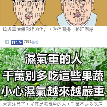
這幾顆痣保你逢凶化吉，財運開掛一路旺到爆
7831
觀看
大家注意了，尤其是濕氣重的人，千萬不要多吃這