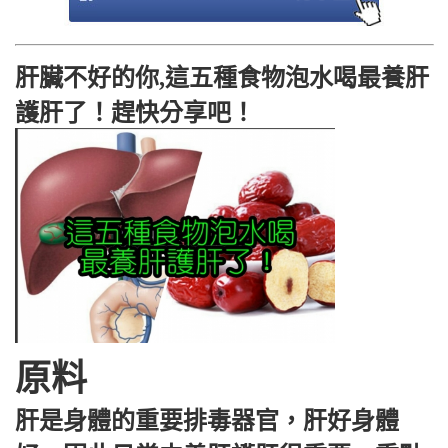
肝臟不好的你,這五種食物泡水喝最養肝
護肝了！趕快分享吧！
原料
肝是身體的重要排毒器官，肝好身體