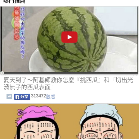
熱門推薦
夏天到了～阿基師教你怎麼『挑西瓜』和『切出光
滑無子的西瓜表面』
313472
觀看