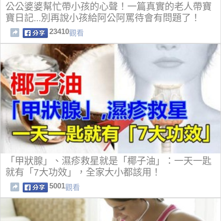
公公婆婆幫忙帶小孩的心聲！一篇真實的老人帶寶
寶日記...別再說小孩給阿公阿罵待會有問題了！
23410
觀看
「甲狀腺」、濕疹救星就是「椰子油」：一天一匙
就有「7大功效」，全家大小都該用！
5001
觀看