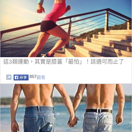
這3類運動，其實是膝蓋「最怕」！該適可而止了
857
觀看