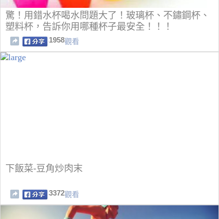
驚！用錯水杯喝水問題大了！玻璃杯、不鏽鋼杯、
塑料杯，告訴你用哪種杯子最安全！！！
1958
觀看
下飯菜-豆角炒肉末
3372
觀看