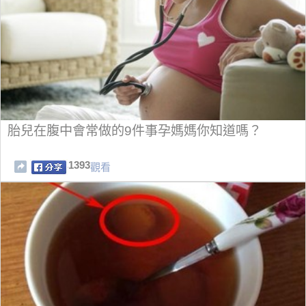
胎兒在腹中會常做的9件事孕媽媽你知道嗎？
1393
觀看