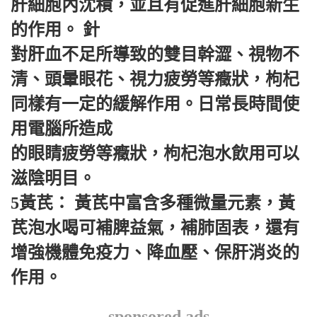
肝細胞內沈積，並且有促進肝細胞新生
的作用。 針
對肝血不足所導致的雙目幹澀、視物不
清、頭暈眼花、視力疲勞等癥狀，枸杞
同樣有一定的緩解作用。日常長時間使
用電腦所造成
的眼睛疲勞等癥狀，枸杞泡水飲用可以
滋陰明目。
5黃芪： 黃芪中富含多種微量元素，黃
芪泡水喝可補脾益氣，補肺固表，還有
增強機體免疫力、降血壓、保肝消炎的
作用。
sponsored ads