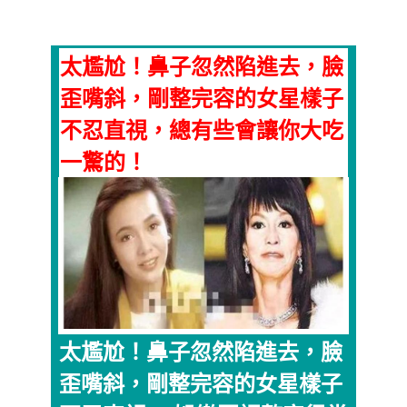
太尷尬！鼻子忽然陷進去，臉
歪嘴斜，剛整完容的女星樣子
不忍直視，總有些會讓你大吃
一驚的！
太尷尬！鼻子忽然陷進去，臉
歪嘴斜，剛整完容的女星樣子