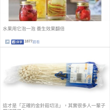
水果用它泡一泡 養生效果翻倍
1877
觀看
這才是「正確的金針菇切法」，其實很多人一輩子