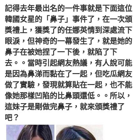
記得去年最出名的一件事就是下面這位
韓國女星的「鼻子」事件了，在一次頒
獎禮上，獲獎了的任娜英情到深處流下
眼淚，但神奇的一幕發生了，就是她的
鼻子在被她捏了一下後，就陷了下
去。。當時引起網友熱議，有人說可能
是因為鼻涕而黏在了一起，但吃瓜網友
做了實驗，發現就算貼在一起，也不能
像她那樣凹陷的比鼻頭還低。。所以，
這妹子是剛做完鼻子，就來頒獎禮了
吧？