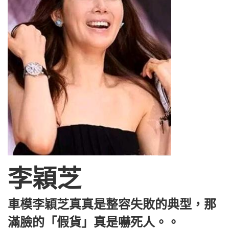
李穎芝
車模李穎芝真真是整容失敗的典型，那
滿臉的「假貨」真是嚇死人。。