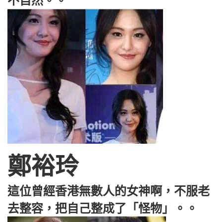
不自然。。
鄭裕玲
這位曾經香港無數人的女神啊，不服老
去整容，把自己整成了「怪物」。。