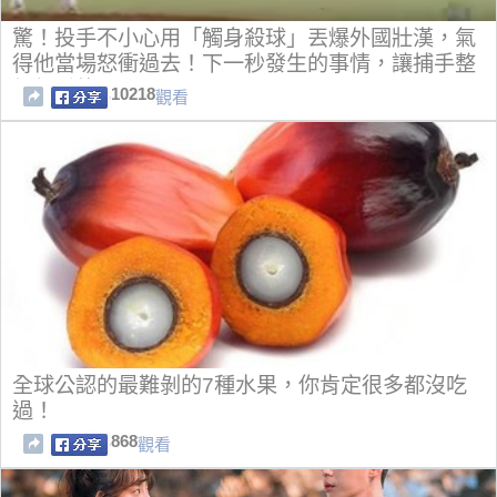
驚！投手不小心用「觸身殺球」丟爆外國壯漢，氣
得他當場怒衝過去！下一秒發生的事情，讓捕手整
個都看傻了...
10218
觀看
全球公認的最難剝的7種水果，你肯定很多都沒吃
過！
868
觀看