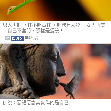
男人再帥 ，扛不起責任 ，照樣是廢物； 女人再美
，自己不奮鬥，照樣是擺設！
851
觀看
佛說：惡語惡念其實傷的是自己！