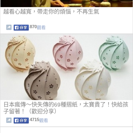
越看心越寬，帶走你的煩惱，不再生氣
870
觀看
日本瘋傳～快失傳的69種摺紙，太寶貴了！快給孩
子留著！（歡迎分享）
4715
觀看