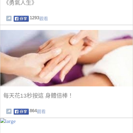
《勇氣人生》
1293
觀看
每天花13秒按這 身體倍棒！
864
觀看