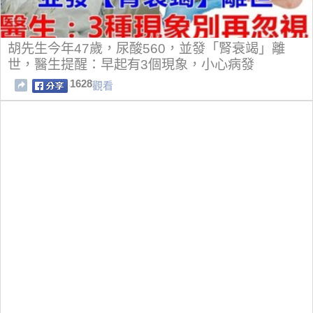
胡先生今年47歲，尿酸560，並發「腎衰竭」離
世，醫生提醒：早起有3個現象，小心病發
1628
觀看