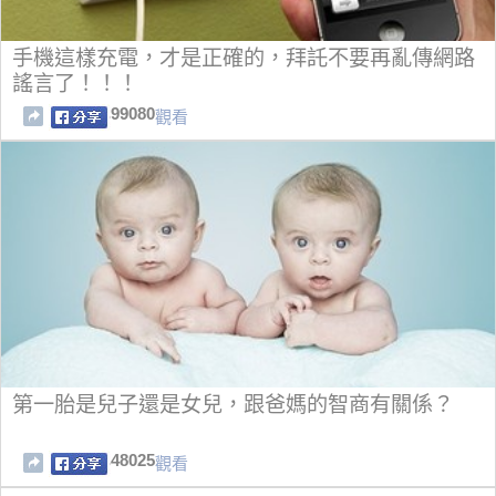
手機這樣充電，才是正確的，拜託不要再亂傳網路
謠言了！！！
99080
觀看
第一胎是兒子還是女兒，跟爸媽的智商有關係？
48025
觀看