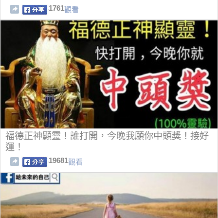
1761
觀看
福德正神顯靈！誰打開，今晚我願你中頭獎！接好
運！
19681
觀看