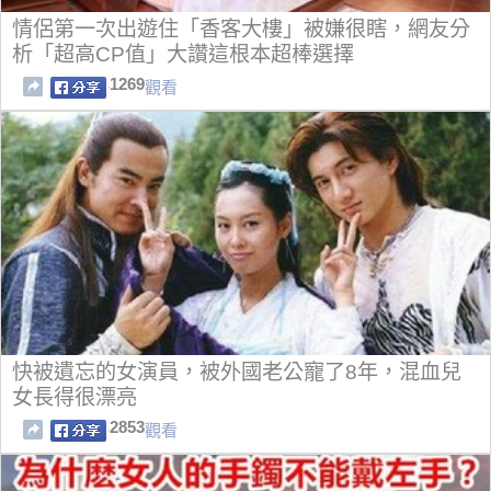
情侶第一次出遊住「香客大樓」被嫌很瞎，網友分
析「超高CP值」大讚這根本超棒選擇
1269
觀看
快被遺忘的女演員，被外國老公寵了8年，混血兒
女長得很漂亮
2853
觀看