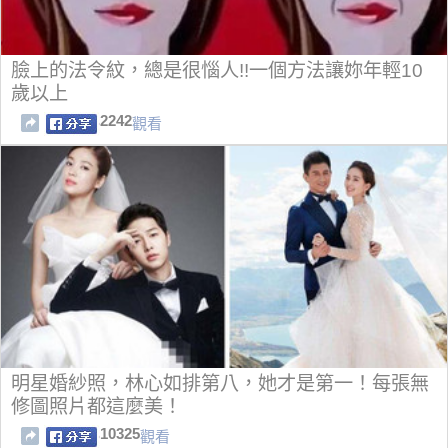
臉上的法令紋，總是很惱人!!一個方法讓妳年輕10
歲以上
2242
觀看
明星婚紗照，林心如排第八，她才是第一！每張無
修圖照片都這麼美！
10325
觀看