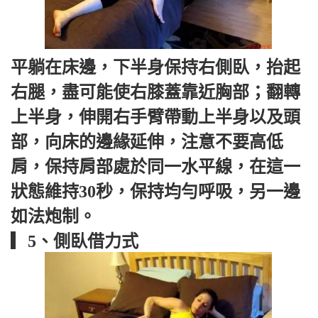
平躺在床邊，下半身保持右側臥，抬起
右腿，盡可能使右膝蓋靠近胸部；翻轉
上半身，伸開右手臂帶動上半身以及頭
部，向床的邊緣延伸，注意不要高低
肩，保持肩部處於同一水平線，在這一
狀態維持30秒，保持均勻呼吸，另一邊
如法炮制。
▎5、側臥借力式