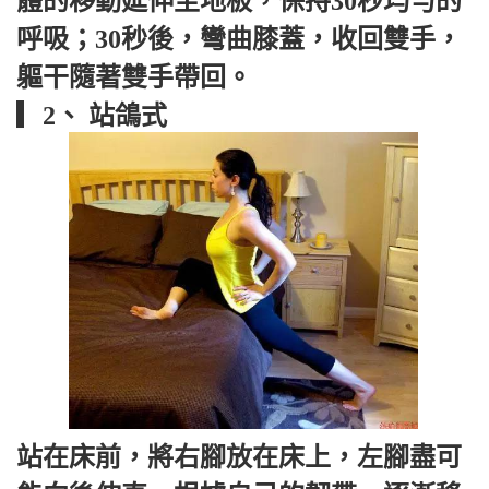
體的移動延伸至地板，保持30秒均勻的
呼吸；30秒後，彎曲膝蓋，收回雙手，
軀干隨著雙手帶回。
▎2、 站鴿式
站在床前，將右腳放在床上，左腳盡可