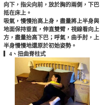
向下，指尖向前，放於胸的兩側，下巴
抵在床上。
吸氣，慢慢抬高上身，盡量將上半身與
地面保持垂直，伸直雙臂，視線看向上
方，盡量抬高下巴；呼氣，曲手肘，上
半身慢慢地還原於初始姿勢。
▎4、扭曲脊柱式