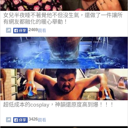
女兒半夜睡不著覺他不但沒生氣，還做了一件讓所
有網友都融化的暖心舉動！
2469
觀看
超低成本的cosplay，神韻還原度高到爆！！！
3426
觀看