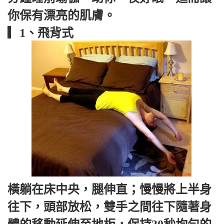
你保有漂亮的肌膚。
▎1、飛背式
橫躺在床中央，腿伸直；慢慢將上半身
往下，頭部放松，雙手之間往下隨著身