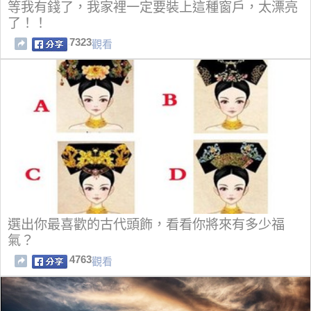
等我有錢了，我家裡一定要裝上這種窗戶，太漂亮
了！！
7323
觀看
選出你最喜歡的古代頭飾，看看你將來有多少福
氣？
4763
觀看