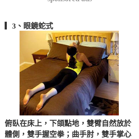
▎3、眼鏡蛇式
俯臥在床上，下頜點地，雙臂自然放於
體側，雙手握空拳；曲手肘，雙手掌心