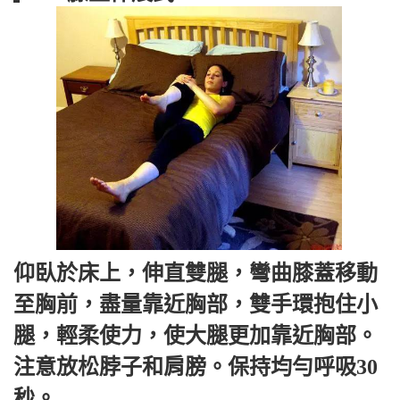
仰臥於床上，伸直雙腿，彎曲膝蓋移動
至胸前，盡量靠近胸部，雙手環抱住小
腿，輕柔使力，使大腿更加靠近胸部。
注意放松脖子和肩膀。保持均勻呼吸30
秒。