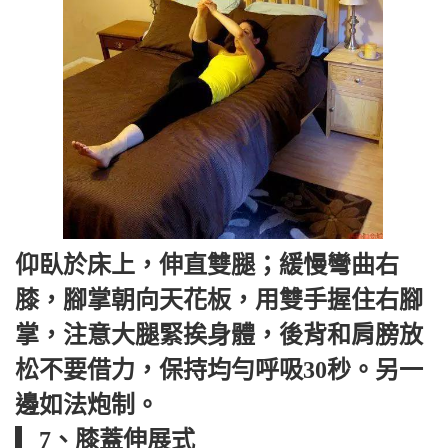
仰臥於床上，伸直雙腿；緩慢彎曲右
膝，腳掌朝向天花板，用雙手握住右腳
掌，注意大腿緊挨身體，後背和肩膀放
松不要借力，保持均勻呼吸30秒。另一
邊如法炮制。
▎7、膝蓋伸展式