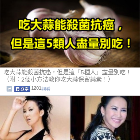
吃大蒜能殺菌抗癌，但是這「5種人」盡量別吃！
（附：2個小方法教你吃大蒜保留蒜素！）
1201
觀看