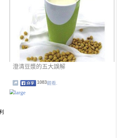
澄清豆漿的五大誤解
1083
觀看.
利