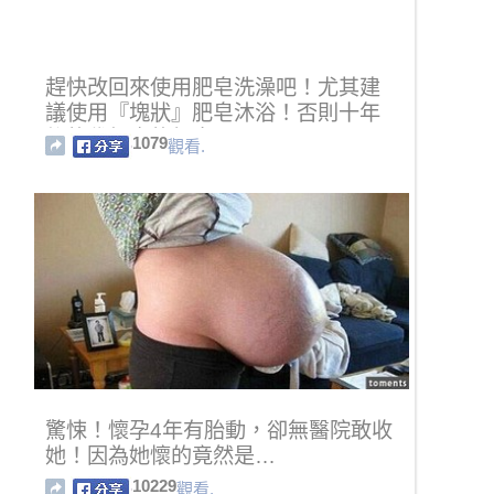
趕快改回來使用肥皂洗澡吧！尤其建
議使用『塊狀』肥皂沐浴！否則十年
後的代價真的很大！
1079
觀看.
驚悚！懷孕4年有胎動，卻無醫院敢收
她！因為她懷的竟然是…
10229
觀看.