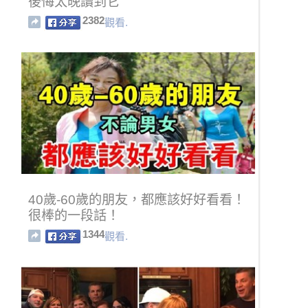
後悔太晚讀到它
2382
觀看.
40歲-60歲的朋友，都應該好好看看！
很棒的一段話！
1344
觀看.