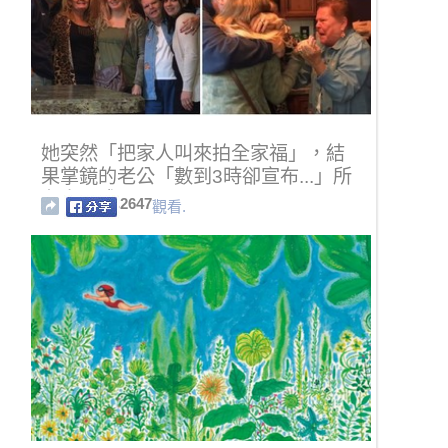
她突然「把家人叫來拍全家福」，結
果掌鏡的老公「數到3時卻宣布...」所
有人哭成一團！
2647
觀看.