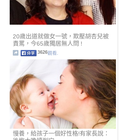
20歲出道就做女一號，欺壓胡杏兒被
責罵，今65歲獨居無人問 !
3626
觀看.
慢養，給孩子一個好性格!有家長說：