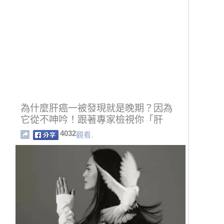
為什麼肝癌一被發現就是晚期？因為
它從不呻吟！跟著專家檢視你「肝
淨」嗎？
4032
觀看.