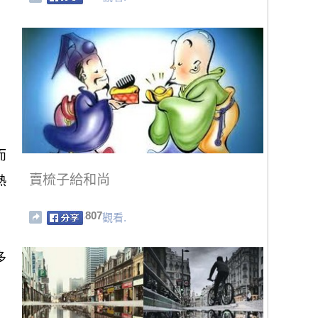
而
賣梳子給和尚
熱
807
觀看.
多