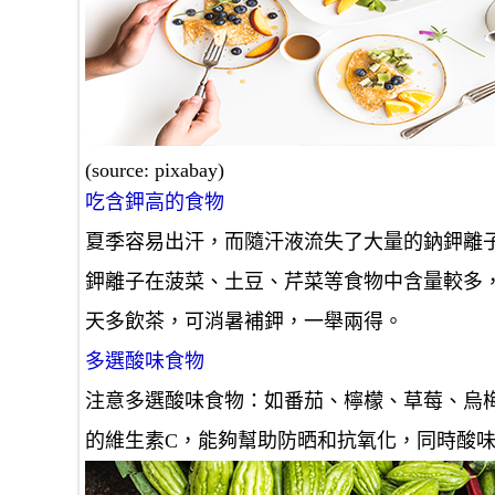
(source: pixabay)
吃含鉀高的食物
夏季容易出汗，而隨汗液流失了大量的鈉鉀離
鉀離子在菠菜、土豆、芹菜等食物中含量較多
天多飲茶，可消暑補鉀，一舉兩得。
多選酸味食物
注意多選酸味食物：如番茄、檸檬、草莓、烏
的維生素C，能夠幫助防晒和抗氧化，同時酸