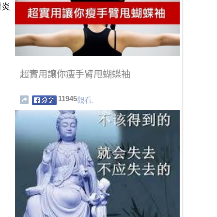
對炎
超實用讓你瘦手臂甩蝴蝶袖
11945
觀看.