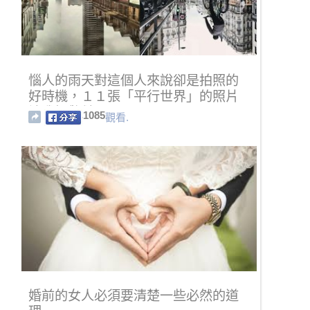
惱人的雨天對這個人來說卻是拍照的
好時機，１１張「平行世界」的照片
讓我好驚豔！
1085
觀看.
婚前的女人必須要清楚一些必然的道