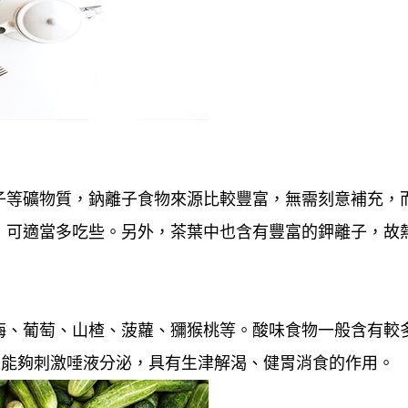
子等礦物質，鈉離子食物來源比較豐富，無需刻意補充，
，可適當多吃些。另外，茶葉中也含有豐富的鉀離子，故
梅、葡萄、山楂、菠蘿、獼猴桃等。酸味食物一般含有較
味能夠刺激唾液分泌，具有生津解渴、健胃消食的作用。