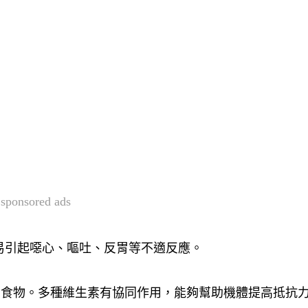
sponsored ads
易引起噁心、嘔吐、反胃等不適反應。
的食物。多種維生素有協同作用，能夠幫助機體提高抵抗