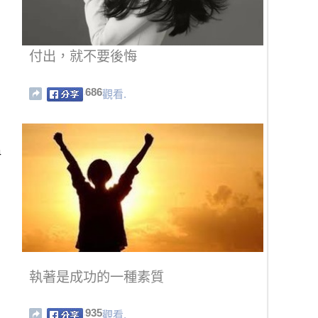
付出，就不要後悔
686
觀看.
溫
執著是成功的一種素質
935
觀看.