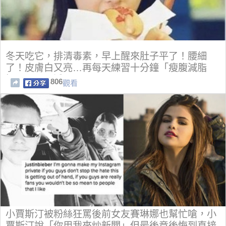
冬天吃它，排清毒素，早上醒來肚子平了！腰細
了！皮膚白又亮…再每天練習十分鐘「瘦腹減脂
操」，一周減三公
806
觀看
小賈斯汀被粉絲狂罵後前女友賽琳娜也幫忙嗆，小
賈斯汀說「你用我來炒新聞」但最後竟後悔到直接