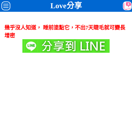
Love分享
幾乎沒人知道， 睡前塗點它，不出7天睫毛就可變長
增密