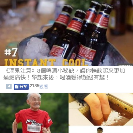
《酒鬼注意》8個啤酒小秘訣，讓你暢飲起來更加
過癮痛快！學起來後，喝酒變得超級有趣！
2185
觀看