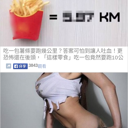
吃一包薯條要跑幾公里？答案可怕到讓人吐血！更
恐怖還在後頭，「這樣零食」吃一包竟然要跑10公
里！！
3843
觀看