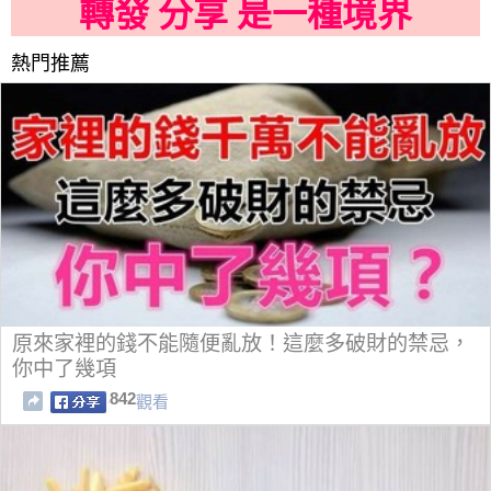
轉發 分享 是一種境界
熱門推薦
原來家裡的錢不能隨便亂放！這麼多破財的禁忌，
你中了幾項
842
觀看