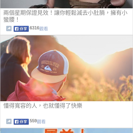
兩個星期保證見效！讓你輕鬆減去小肚腩，擁有小
蠻腰！
6316
觀看
懂得寬容的人，也就懂得了快樂
559
觀看