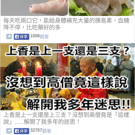
每天吃兩口它，能給身體補充大量的胰島素，血糖
降不停，比吃藥好的多
1006
觀看
上香是上一支還是上三支？沒想到高僧竟是「這樣
說」......解開了我多年的迷思！
32767
觀看