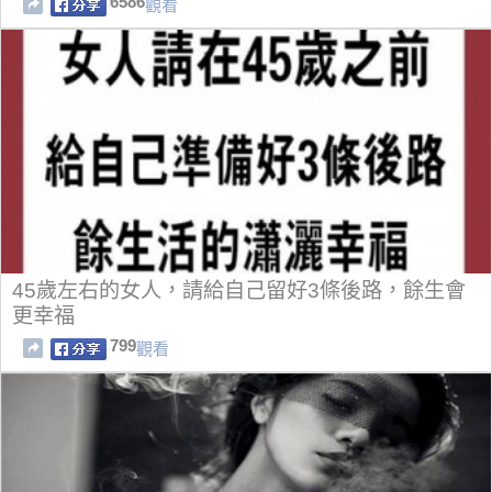
6586
觀看
45歲左右的女人，請給自己留好3條後路，餘生會
更幸福
799
觀看