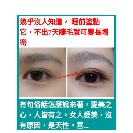
幾乎沒人知道， 睡前塗點
它，不出7天睫毛就可變長增
密
有句俗話怎麼說來著，愛美之
心，人皆有之。女人愛美，沒
有原因，是天性。喜...