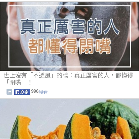
世上沒有「不透風」的牆：真正厲害的人，都懂得
「閉嘴」！
996
觀看