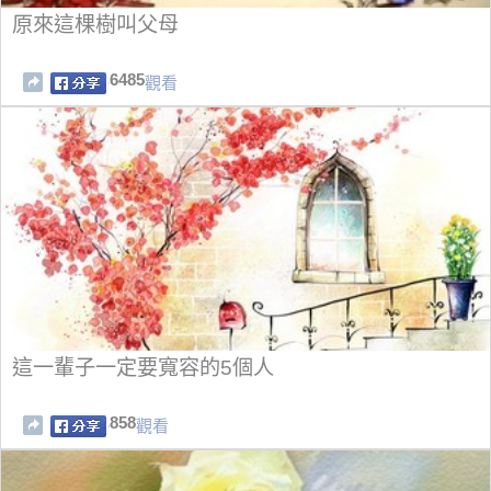
原來這棵樹叫父母
6485
觀看
這一輩子一定要寬容的5個人
858
觀看