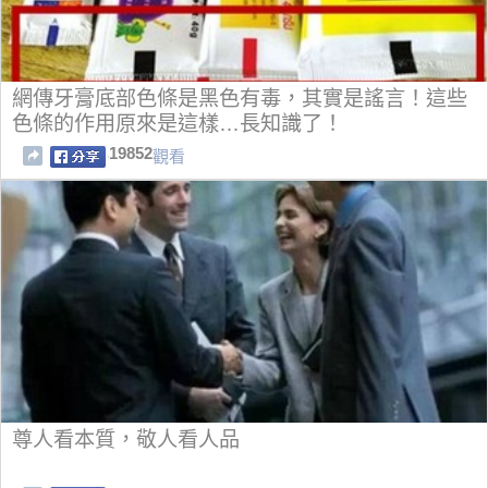
網傳牙膏底部色條是黑色有毒，其實是謠言！這些
色條的作用原來是這樣…長知識了！
19852
觀看
尊人看本質，敬人看人品