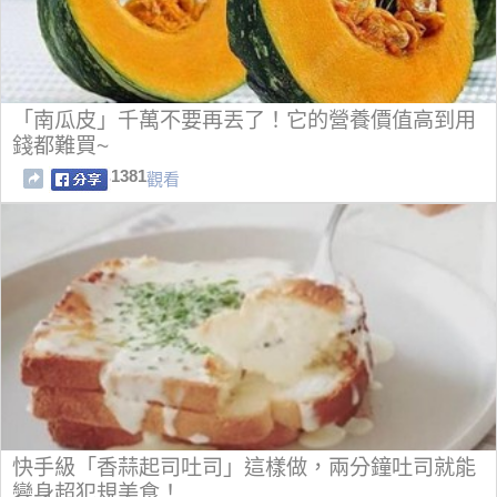
「南瓜皮」千萬不要再丟了！它的營養價值高到用
錢都難買~
1381
觀看
快手級「香蒜起司吐司」這樣做，兩分鐘吐司就能
變身超犯規美食！