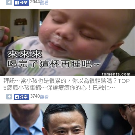
2044
觀看
拜託～當小孩也是很累的，你以為很輕鬆嗎？TOP
5疲憊小孩集錦～保證療癒你的心！已融化～
3740
觀看