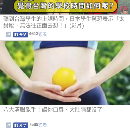
聽到台灣學生的上課時間，日本學生驚恐表示「太
討厭，無法往正面去想！」(影片)
4613
觀看
八大清腸能手！讓你口臭、大肚腩都沒了
7589
觀看