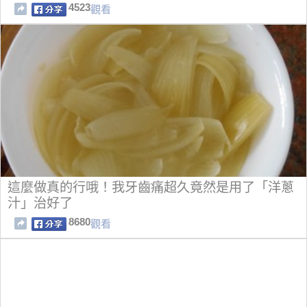
4523
觀看
這麼做真的行哦！我牙齒痛超久竟然是用了「洋蔥
汁」治好了
8680
觀看