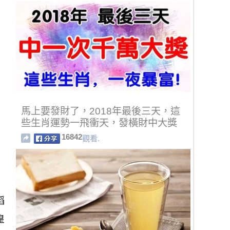
馬上要發財了，2018年最後三天，這
些生肖運勢一飛衝天，發橫財中大獎
16842
觀看.
滔
皇