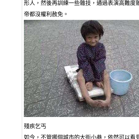
形人，然後再訓練一些雜技，通過表演高難度
帝都沒權利赦免。
殘疾乞丐
如今，不管哪個城市的大街小巷，依然可以看