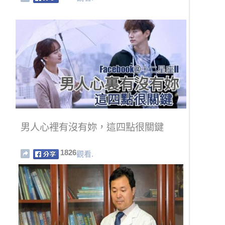
男人心裡有沒有妳，這四點很關鍵
1826
觀看.