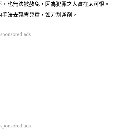
下，也無法被赦免，因為犯罪之人實在太可恨。
的手法去殘害兒童，如刀割斧削。
sponsored ads
sponsored ads