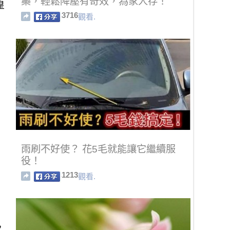
藥，輕鬆降壓有奇效，為家人存！
皇
3716
觀看.
雨刷不好使？ 花5毛就能讓它繼續服
役！
1213
觀看.
，