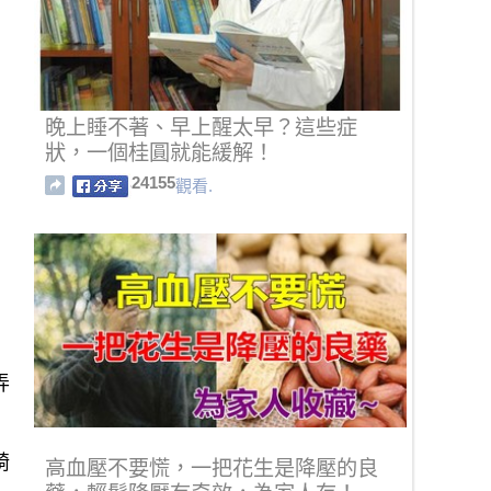
晚上睡不著、早上醒太早？這些症
狀，一個桂圓就能緩解！
24155
觀看.
弄
畸
高血壓不要慌，一把花生是降壓的良