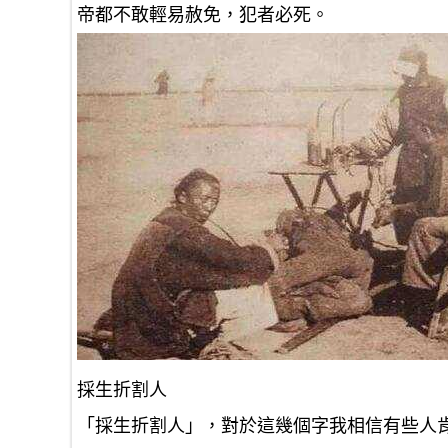
帝都不敢輕易赦免，犯者必死。
採生折割人
「採生折割人」，對於這幾個字我相信有些人