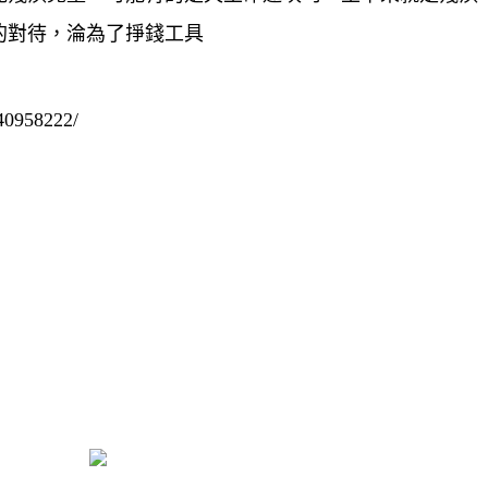
的對待，淪為了掙錢工具
40958222/