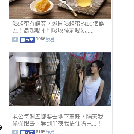
喝蜂蜜有講究，避開喝蜂蜜的10個誤
區！晨起喝不利吸收睡前喝易.....
1956
觀看.
老公每週五都要去地下室睡，隔天我
偷偷跟去，等到半夜我捂住嘴巴...！
惡
6105
觀看.