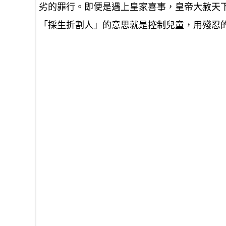
劣的罪行。即便是遇上皇家喜事，皇帝大赦天
「採生折割人」的意思就是控制兒童，用殘忍