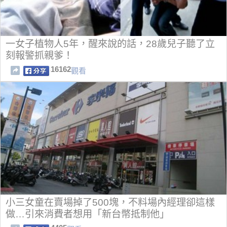
一女子植物人5年，醒來說的話，28歲兒子聽了立
刻報警抓親爹！
16162
觀看
小三女童在賣場掉了500塊，不料場內經理卻這樣
做…引來消費者想用「新台幣抵制他」