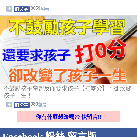
8059
觀看
不鼓勵孩子學習反而要求孩子【打零分】，卻改變
孩子一生！
980
觀看
你有什麼想法嗎?? 快留言!!
Facebook 粉絲 留言版