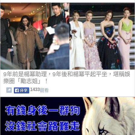
9年前是楊冪助理，9年後和楊冪平起平坐，堪稱娛
樂圈「勵志姐」！
1433
觀看