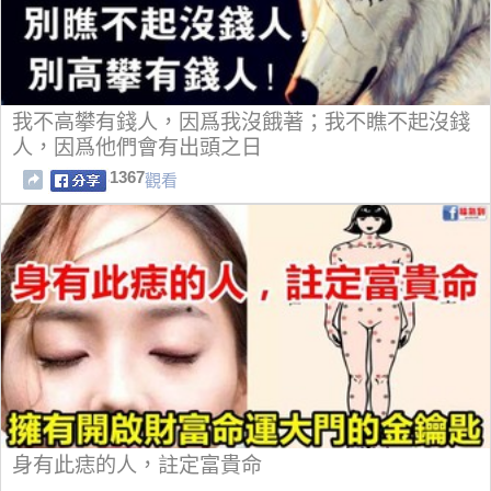
我不高攀有錢人，因爲我沒餓著；我不瞧不起沒錢
人，因爲他們會有出頭之日
1367
觀看
身有此痣的人，註定富貴命