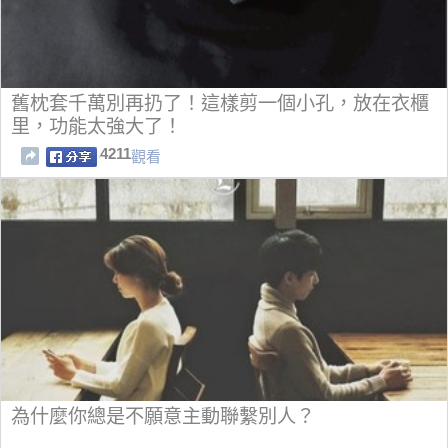
舊枕套千萬別再扔了！這樣剪一個小孔，放在衣櫃
里，功能太強大了！
4211
觀看
為什麼你總是不願意主動聯繫別人？