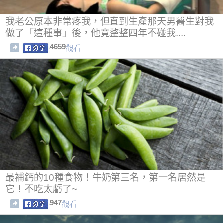
我老公原本非常疼我，但直到生產那天男醫生對我
做了「這種事」後，他竟整整四年不碰我....
4659
觀看
最補鈣的10種食物！牛奶第三名，第一名居然是
它！不吃太虧了~
947
觀看