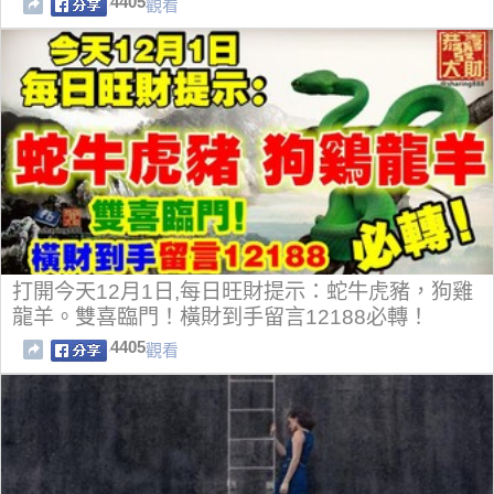
4405
觀看
打開今天12月1日,每日旺財提示：蛇牛虎豬，狗雞
龍羊。雙喜臨門！橫財到手留言12188必轉！
4405
觀看