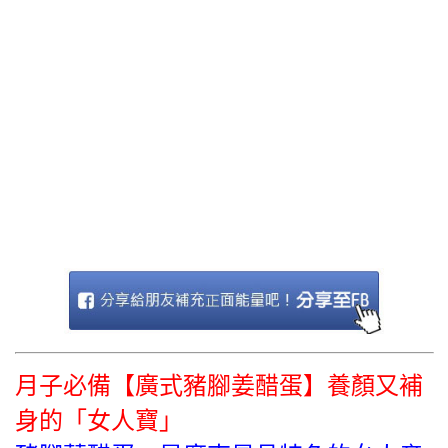
月子必備【廣式豬腳姜醋蛋】養顏又補
身的「女人寶」