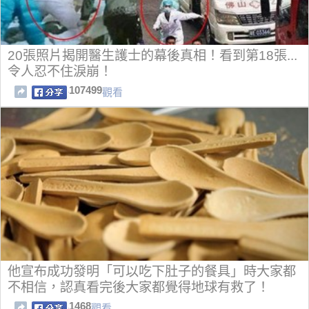
20張照片揭開醫生護士的幕後真相！看到第18張...
令人忍不住淚崩！
107499
觀看
他宣布成功發明「可以吃下肚子的餐具」時大家都
不相信，認真看完後大家都覺得地球有救了！
1468
觀看