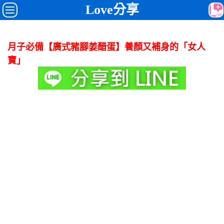
Love分享
月子必備【廣式豬腳姜醋蛋】養顏又補身的「女人
寶」