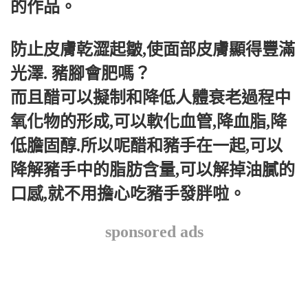
的作品。
防止皮膚乾澀起皺,使面部皮膚顯得豐滿
光澤. 豬腳會肥嗎？
而且醋可以擬制和降低人體衰老過程中
氧化物的形成,可以軟化血管,降血脂,降
低膽固醇.所以呢醋和豬手在一起,可以
降解豬手中的脂肪含量,可以解掉油膩的
口感,就不用擔心吃豬手發胖啦。
sponsored ads