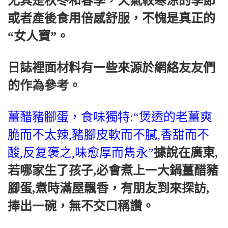
尤其是秋冬和春季，天氣較寒涼的季節
或者產後食用倍感舒服，不愧是真正的
“女人寶”。
日誌裡面材料有一些來源於網絡友友們
的作為參考。
薑醋豬腳蛋，食味獨特:“煲透的老薑爽
脆而不太辣,豬腳皮軟而不膩,香甜而不
酸,反复褒之,味愈厚而雋永”
據說在廣東,
若哪家生了孩子,必會煮上一大鍋薑醋豬
腳蛋,煮時滿屋飄香，有朋友到來探訪,
捧出一碗，無不交口稱讚。