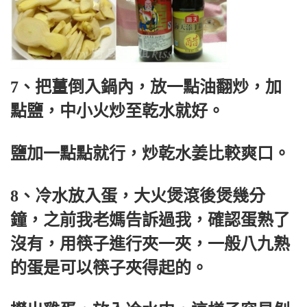
7、把薑倒入鍋內，放一點油翻炒，加
點鹽，中小火炒至乾水就好。
鹽加一點點就行，炒乾水姜比較爽口。
8、冷水放入蛋，大火煲滾後煲幾分
鐘，之前我老媽告訴過我，確認蛋熟了
沒有，用筷子進行夾一夾，一般八九熟
的蛋是可以筷子夾得起的。