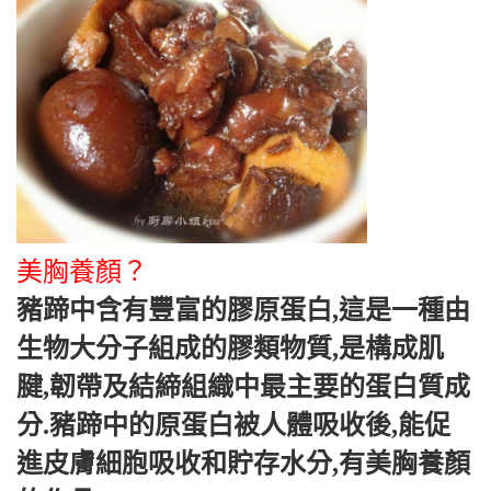
美胸養顏？
豬蹄中含有豐富的膠原蛋白,這是一種由
生物大分子組成的膠類物質,是構成肌
腱,韌帶及結締組織中最主要的蛋白質成
分.豬蹄中的原蛋白被人體吸收後,能促
進皮膚細胞吸收和貯存水分,有美胸養顏