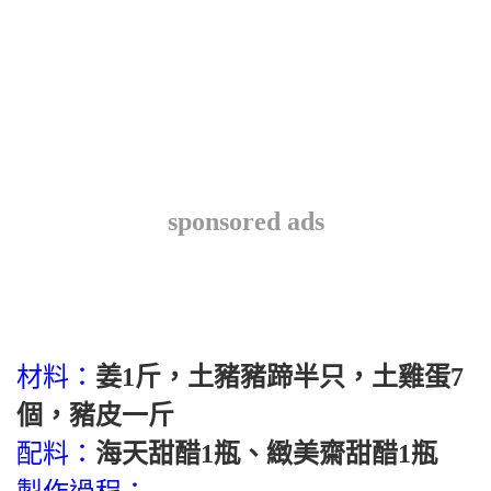
sponsored ads
材料：
姜1斤，土豬豬蹄半只，土雞蛋7
個，豬皮一斤
配料：
海天甜醋1瓶、緻美齋甜醋1瓶