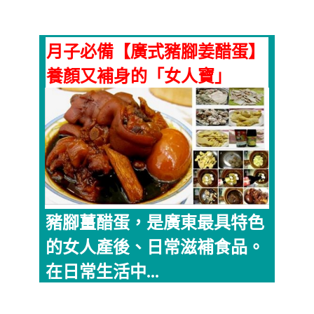
月子必備【廣式豬腳姜醋蛋】
養顏又補身的「女人寶」
豬腳薑醋蛋，是廣東最具特色
的女人產後、日常滋補食品。
在日常生活中...