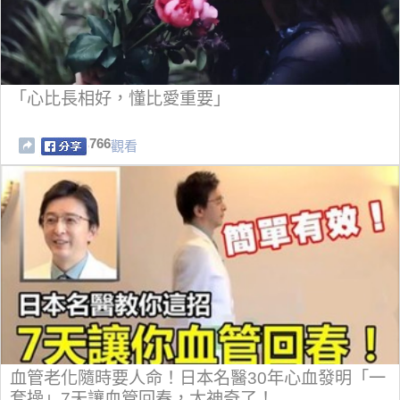
「心比長相好，懂比愛重要」
766
觀看
血管老化隨時要人命！日本名醫30年心血發明「一
套操」7天讓血管回春，太神奇了！