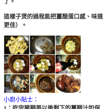
了。
這樣子煲的過程能把薑醋蛋口感、味道
更佳）。
小廚小貼士：
1：吃完豬腳姜以後剩下的薑醋汁如保