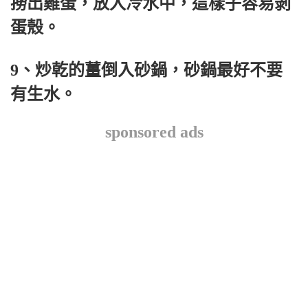
撈出雞蛋，放入冷水中，這樣子容易剝
蛋殼。
9、炒乾的薑倒入砂鍋，砂鍋最好不要
有生水。
sponsored ads