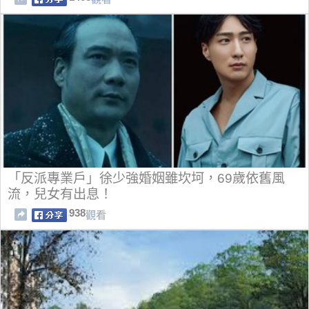
「反派專業戶」徐少強婚姻雖坎坷，69歲依舊風
流，兒女有出息！
938
觀看