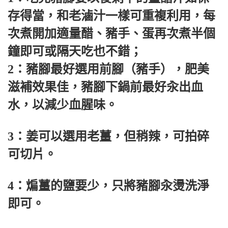
存得當，和老滷汁一樣可重複利用，每
次煮開加適量醋、豬手、蛋再次煮半個
鐘即可或隔天吃也不錯；
2：豬腳最好選用前腳（豬手），肥美
滋補效果佳，豬腳下鍋前最好汆出血
水，以減少血腥味。
3：姜可以選用老薑，但稍辣，可拍碎
可切片。
4：煸薑的鹽要少，只將豬腳汆燙洗淨
即可。