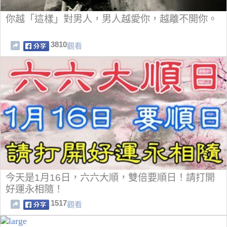
你越「這樣」對男人，男人越愛你，越離不開你。
3810
觀看
今天是1月16日，六六大順，雙倍要順日！請打開
好運永相隨！
1517
觀看