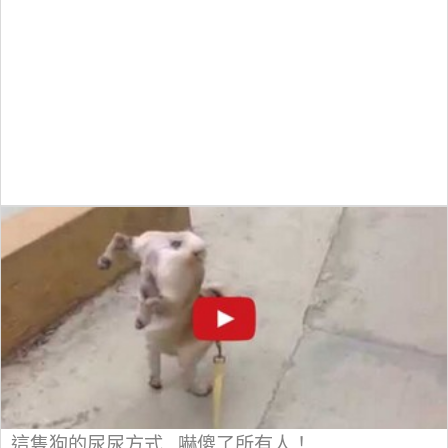
這隻狗的尿尿方式...嚇傻了所有人！