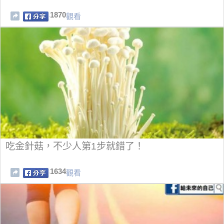
1870
觀看
吃金針菇，不少人第1步就錯了！
1634
觀看