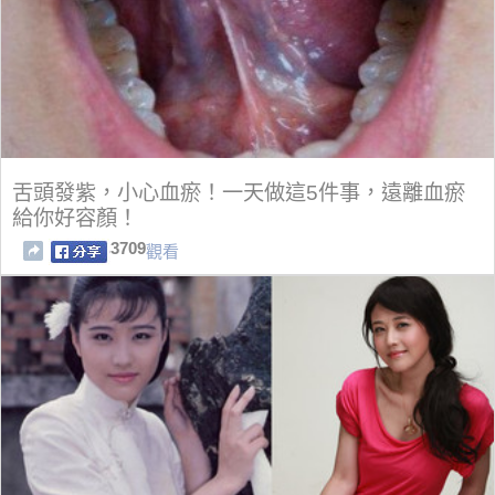
舌頭發紫，小心血瘀！一天做這5件事，遠離血瘀
給你好容顏！
3709
觀看