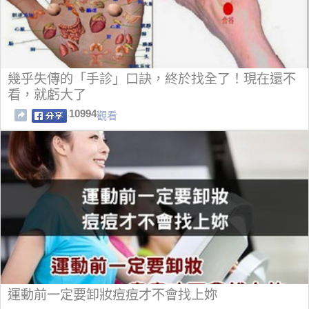
幾乎失傳的「手診」口訣，終於找全了！現在還不
看，就虧大了
10994
觀看
運動前一定要卸妝痘痘才不會找上妳