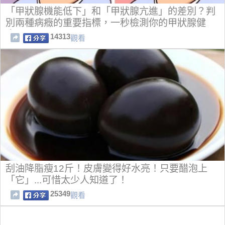
「甲狀腺機能低下」和「甲狀腺亢進」的差別？判
別兩種病癥的重要指標，一秒檢測你的甲狀腺健
康！。
14313
觀看
刮油降脂瘦12斤！皮膚變得好水亮！只要醋泡上
「它」...可惜太少人知道了！
25349
觀看