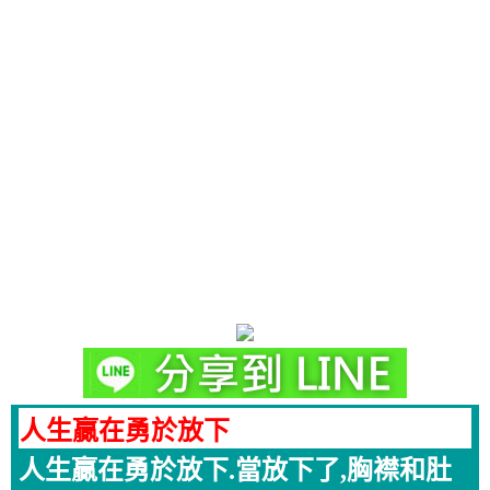
人生贏在勇於放下
人生贏在勇於放下.當放下了,胸襟和肚