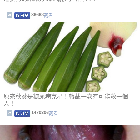
36668
觀看
原來秋葵是糖尿病克星！轉載一次有可能救一個
人！
1470306
觀看