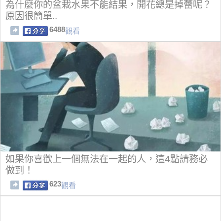
為什麼你的盆栽水果不能結果，開花總是掉蕾呢？
原因很簡單..
6488
觀看
如果你喜歡上一個無法在一起的人，這4點請務必
做到！
623
觀看