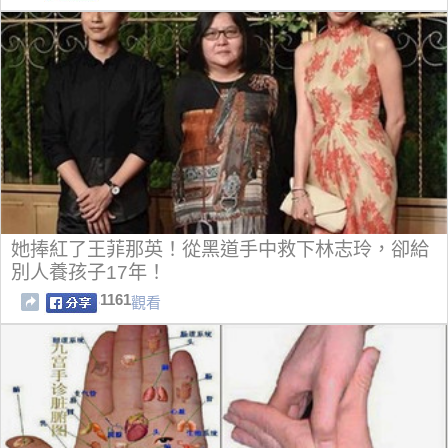
她捧紅了王菲那英！從黑道手中救下林志玲，卻給
別人養孩子17年！
1161
觀看