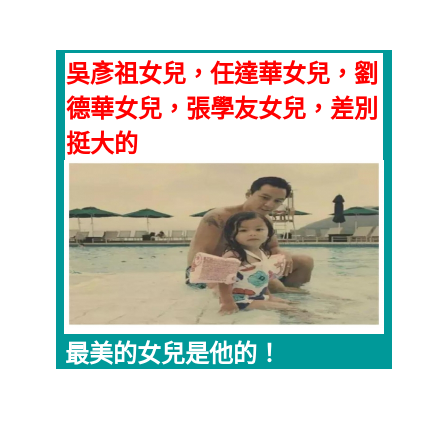
吳彥祖女兒，任達華女兒，劉
德華女兒，張學友女兒，差別
挺大的
最美的女兒是他的！