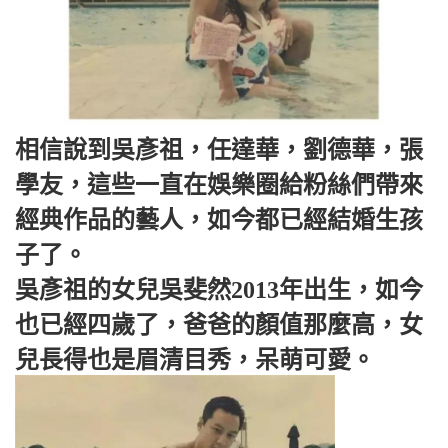
相信說到吳彥祖，任達華，劉德華，張
學友，這些一直在娛樂圈給粉絲們帶來
經典作品的藝人，如今都已經結婚生孩
子了。
吳彥祖的女兒吳斐然2013年出生，如今
也已經四歲了，爸爸的顏值那麼高，女
兒長得也是眉清目秀，呆萌可愛。