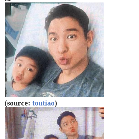
(source:
toutiao
)