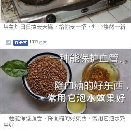
煤氣灶日日擦天天臟？給你支一招，灶台煥然一新
1011
觀看
一種能保護血管、降血糖的好東西，常用它泡水效
果好