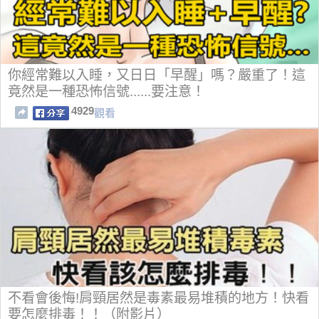
你經常難以入睡，又日日「早醒」嗎？嚴重了！這
竟然是一種恐怖信號......要注意！
4929
觀看
不看會後悔!肩頸居然是毒素最易堆積的地方！快看
要怎麼排毒！！（附影片）