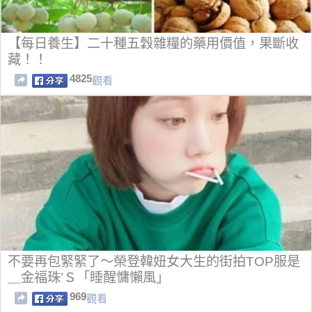
【每日養生】二十種五穀雜糧的藥用價值，果斷收
藏！！
4825
觀看
不要再包緊緊了～榮登韓妞女大生的街拍TOP服是
＿金福珠’Ｓ「睡醒慵懶風」
969
觀看