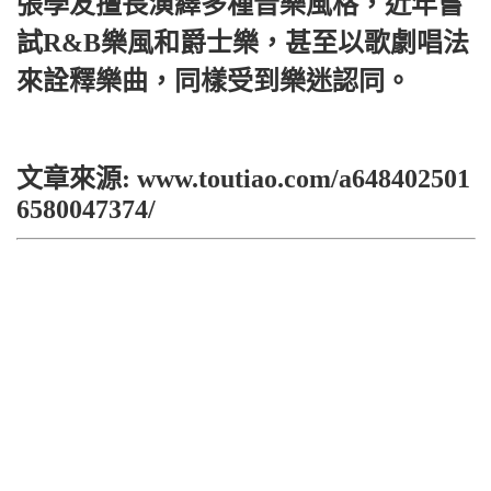
張學友擅長演繹多種音樂風格，近年嘗
試R&B樂風和爵士樂，甚至以歌劇唱法
來詮釋樂曲，同樣受到樂迷認同。
文章來源: www.toutiao.com/a648402501
6580047374/