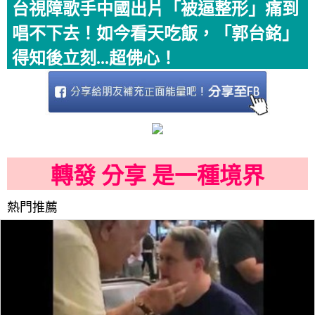
台視障歌手中國出片「被逼整形」痛到
唱不下去！如今看天吃飯，「郭台銘」
得知後立刻...超佛心！
轉發 分享 是一種境界
熱門推薦