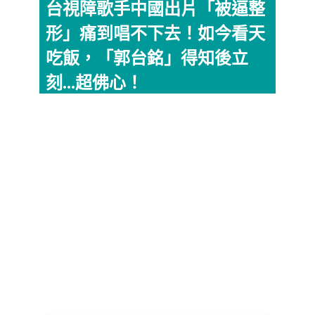
台視障歌手中國出片「被逼整
形」痛到唱不下去！如今看天
吃飯，「郭台銘」得知後立
刻...超佛心！