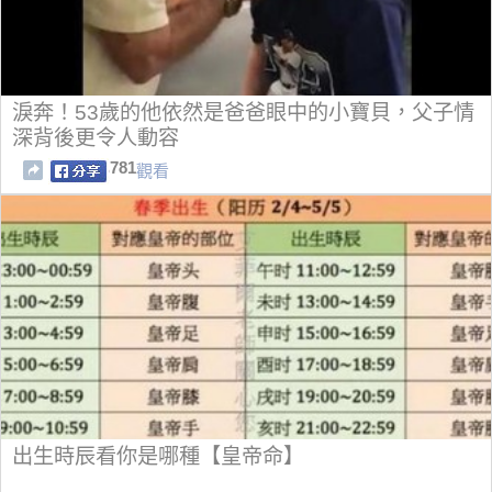
淚奔！53歲的他依然是爸爸眼中的小寶貝，父子情
深背後更令人動容
781
觀看
出生時辰看你是哪種【皇帝命】