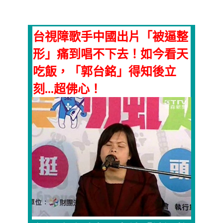
台視障歌手中國出片「被逼整
形」痛到唱不下去！如今看天
吃飯，「郭台銘」得知後立
刻...超佛心！