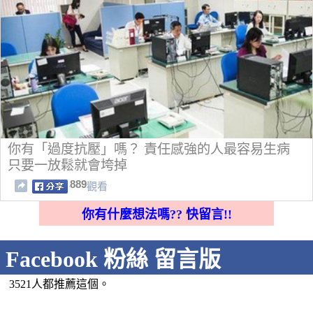
你有「過度抗壓」嗎？ 責任感強的人最容易生病
只要一放鬆就會垮掉
889
觀看
你有什麼想法嗎?? 快留言!!
Facebook 粉絲 留言版
3521人都推薦這個。