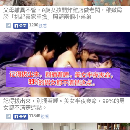
父母離異不管，9歲女孩開炸雞店做老闆，稚嫩肩
膀「挑起養家重擔」照顧兩個小弟弟
1200
觀看
記得拔出來，別插著睡。美女半夜喪命，99%的男
女都不清楚這點。
11849
觀看