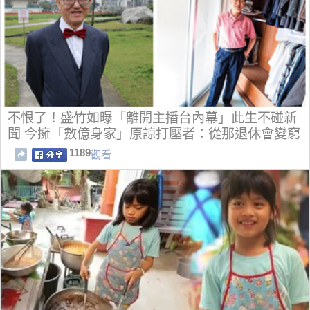
不恨了！盛竹如曝「離開主播台內幕」此生不碰新
聞 今擁「數億身家」原諒打壓者：從那退休會變窮
光蛋
1189
觀看