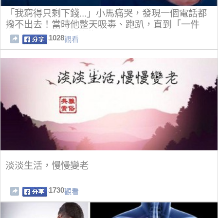
「我窮得只剩下錢...」小馬痛哭，發現一個電話都
撥不出去！當時他整天吸毒、跑趴，直到「一件
事」發生...他人生就此不同！
1028
觀看
淡淡生活，慢慢變老
1730
觀看