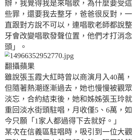
辦，我覺得我是來唱歌，為什麼要受這
些罪，還要我去整牙，爸爸很反對，一
直跟對方說不可以，連唱歌老師都說整
牙會改變唱歌發聲位置，他們才打消念
頭」。
翻攝蘋果
雖說張玉霞大紅時曾以商演月入40萬，
但隨著熱潮逐漸過去，她也慢慢被觀眾
淡忘，合約結束後，她和姊姊張玉玲就
重回淡水街頭駐唱，月收僅5、6萬，如
今只願「1家人都過得下去就好。」
某次在信義區駐唱時，吸引到一位大觀