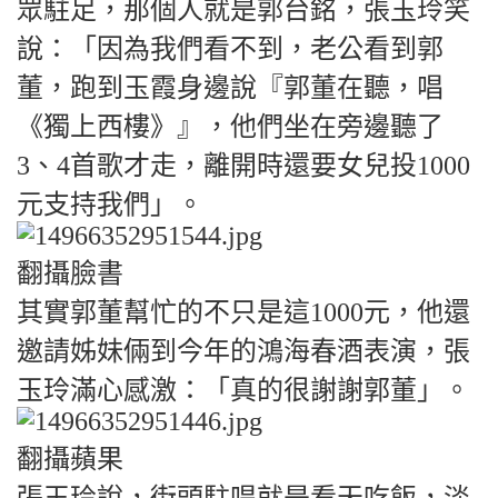
眾駐足，那個人就是郭台銘，張玉玲笑
說：「因為我們看不到，老公看到郭
董，跑到玉霞身邊說『郭董在聽，唱
《獨上西樓》』，他們坐在旁邊聽了
3、4首歌才走，離開時還要女兒投1000
元支持我們」。
翻攝臉書
其實郭董幫忙的不只是這1000元，他還
邀請姊妹倆到今年的鴻海春酒表演，張
玉玲滿心感激：「真的很謝謝郭董」。
翻攝蘋果
張玉玲說，街頭駐唱就是看天吃飯，淡