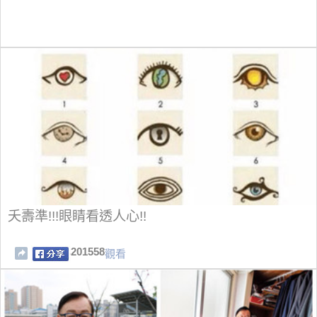
夭壽準!!!眼睛看透人心!!
201558
觀看