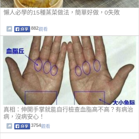
懶人必學的15種蒸菜做法，簡單好做，0失敗
882
觀看
真相：伸開手掌就能自行檢查血脂高不高？有病治
病，沒病安心！
3754
觀看