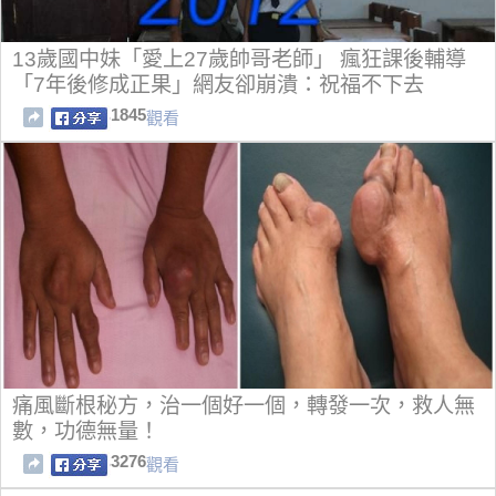
13歲國中妹「愛上27歲帥哥老師」 瘋狂課後輔導
「7年後修成正果」網友卻崩潰：祝福不下去
1845
觀看
痛風斷根秘方，治一個好一個，轉發一次，救人無
數，功德無量！
3276
觀看