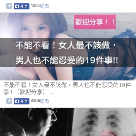
4201
觀看
不能不看！女人最不該做，男人也不能忍受的19件
事!! （歡迎分享） ...
9286
觀看