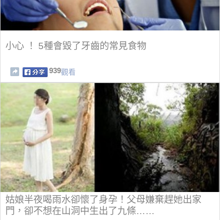
小心 ！ 5種會毀了牙齒的常見食物
939
觀看
姑娘半夜喝雨水卻懷了身孕！父母嫌棄趕她出家
門，卻不想在山洞中生出了九條……