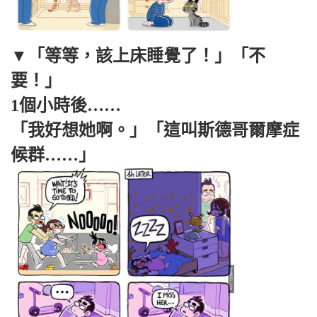
▼「等等，該上床睡覺了！」「不
要！」
1個小時後……
「我好想她啊。」「這叫斯德哥爾摩症
候群……」