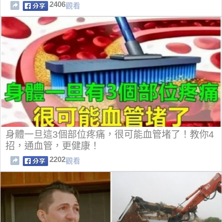
2406
觀看
身體一旦這3個部位疼痛，很可能血管堵了！教你4
招，通血管，更健康！
2202
觀看