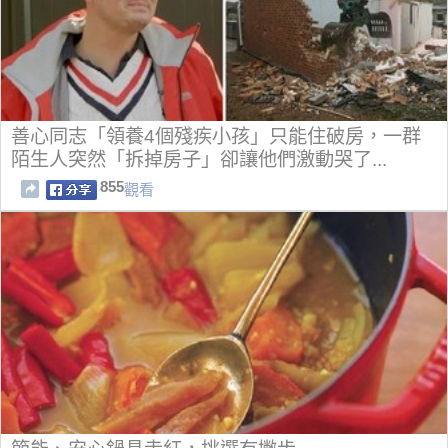
善心同志「領養4個殘疾小孩」只能住破房，一群
陌生人突然「拆掉房子」卻讓他們激動哭了...
855
觀看