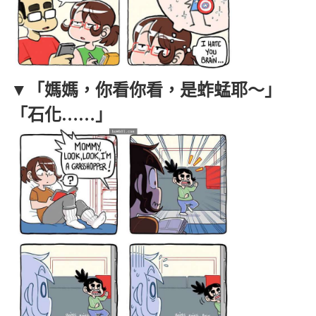
▼「媽媽，你看你看，是蚱蜢耶～」
「石化……」