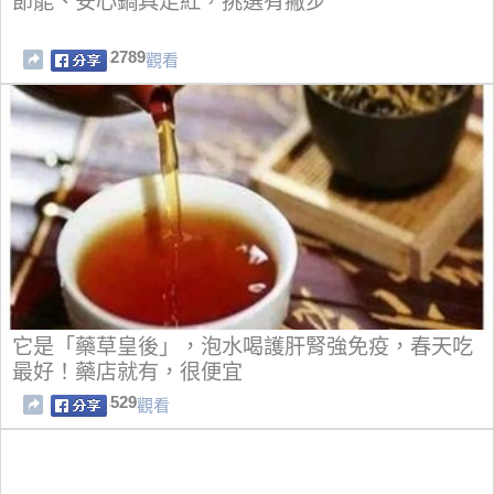
節能、安心鍋具走紅，挑選有撇步
2789
觀看
它是「藥草皇後」，泡水喝護肝腎強免疫，春天吃
最好！藥店就有，很便宜
529
觀看