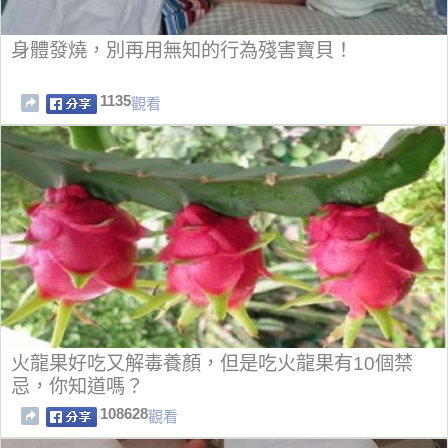
身體發燒，別再用無知的行為殘害寶貝！
1135
觀看
火龍果好吃又解毒養顏，但是吃火龍果有10個禁
忌，你知道嗎？
108628
觀看