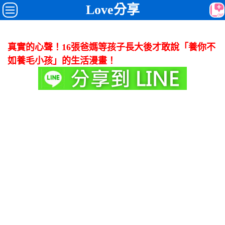
Love分享
真實的心聲！16張爸媽等孩子長大後才敢說「養你不
如養毛小孩」的生活漫畫！