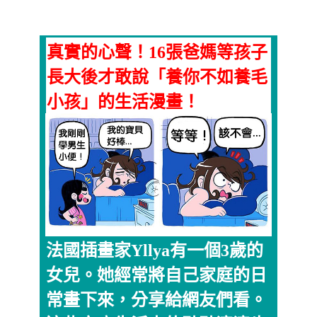
真實的心聲！16張爸媽等孩子
長大後才敢說「養你不如養毛
小孩」的生活漫畫！
法國插畫家Yllya有一個3歲的
女兒。她經常將自己家庭的日
常畫下來，分享給網友們看。