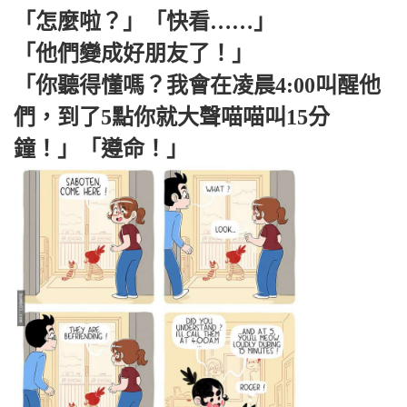
「怎麼啦？」「快看……」
「他們變成好朋友了！」
「你聽得懂嗎？我會在凌晨4:00叫醒他
們，到了5點你就大聲喵喵叫15分
鐘！」「遵命！」