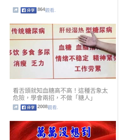
864
觀看.
看舌頭就知血糖高不高！這種舌象太
危險，學會兩招，不做「糖人」
2008
觀看.