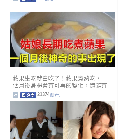
蘋果生吃就白吃了！蘋果煮熟吃，一
個月後身體會有可喜的變化，還能有
效排出腸胃毒素
21374
觀看.