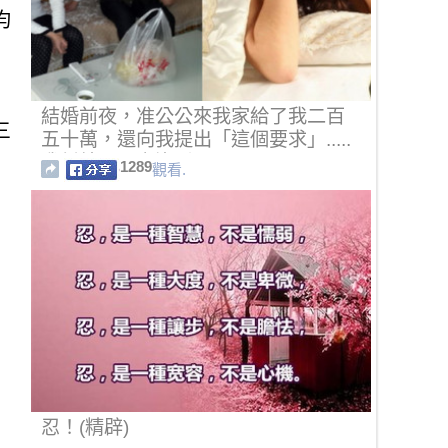
均
結婚前夜，准公公來我家給了我二百
三
五十萬，還向我提出「這個要求」.....
我糾結了一夜沒睡！！
1289
觀看.
忍！(精辟)