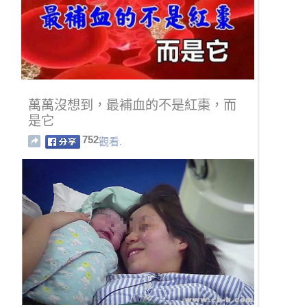
萬萬沒想到，最補血的不是紅棗，而
是它
752
觀看.