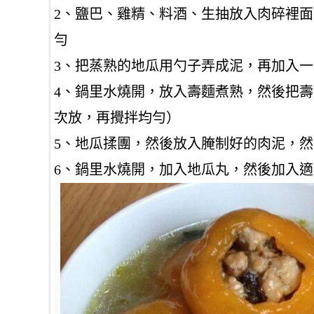
2、鹽巴、雞精、料酒、生抽放入肉碎裡面
勻
3、把蒸熟的地瓜用勺子弄成泥，再加入
4、鍋里水燒開，放入壽麵煮熟，然後把
次放，再攪拌均勻）
5、地瓜揉團，然後放入腌制好的肉泥，
6、鍋里水燒開，加入地瓜丸，然後加入