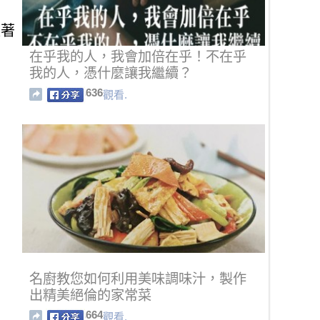
跟著
在乎我的人，我會加倍在乎！不在乎
我的人，憑什麼讓我繼續？
636
觀看.
名廚教您如何利用美味調味汁，製作
出精美絕倫的家常菜
664
觀看.