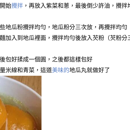
開始
攪拌
，再放入紫菜和蔥，最後倒少許油，攪拌
一些地瓜粉攪拌均勻，地瓜粉分三次放，再攪拌均勻
壽麵加入到地瓜裡面，攪拌均勻後放入芡粉（芡粉分
然後包好揉成一個圓，之後都這樣包好
適量米線和青菜，這道
美味的
地瓜丸就做好了