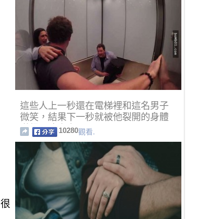
這些人上一秒還在電梯裡和這名男子
微笑，結果下一秒就被他裂開的身體
嚇得靈魂亂竄！
10280
觀看.
也很