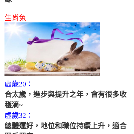
生肖兔
虛歲20：
合太歲，進步與提升之年，會有很多收
穫滴~
虛歲32：
總體運好，地位和職位持續上升，適合