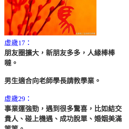
虛歲17：
朋友圈擴大，新朋友多多，人緣棒棒
噠。
男生適合向老師學長請教學業。
虛歲29：
事業運強勁，遇到很多驚喜，比如結交
貴人、碰上機遇、成功脫單、婚姻美滿
等等。