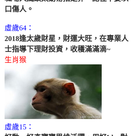
口傷人。
虛歲64：
2018逢太歲財星，財運大旺，在專業人
士指導下理財投資，收穫滿滿滴~
生肖猴
虛歲15：