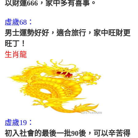
以財運666，家中多有喜事。
虛歲68：
男士運勢好好，適合旅行，家中旺財更
旺丁！
生肖龍
虛歲19：
初入社會的最後一批90後，可以辛苦得