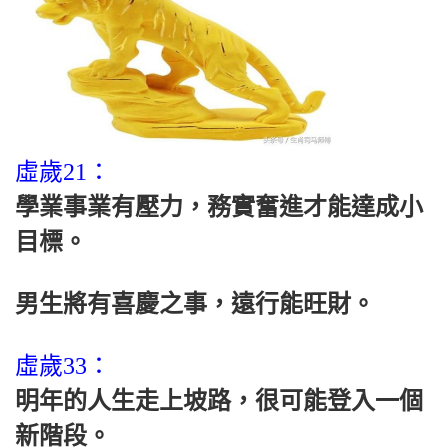
虛歲21：
學業事業有壓力，務實奮進才能達成小
目標。
男生將有喜慶之事，遠行能旺財。
虛歲33：
明年的人生走上坡路，很可能登入一個
新階段。