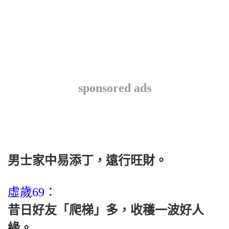
sponsored ads
男士家中易添丁，遠行旺財。
虛歲69：
昔日好友「爬梯」多，收穫一波好人
緣。