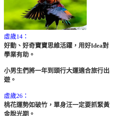
虛歲14：
好動、好奇寶寶思維活躍，用好Idea對
學業有助。
小男生們將一年到頭行大運適合旅行出
遊。
虛歲26：
桃花運勢如破竹，單身汪一定要抓緊黃
金脫光期。