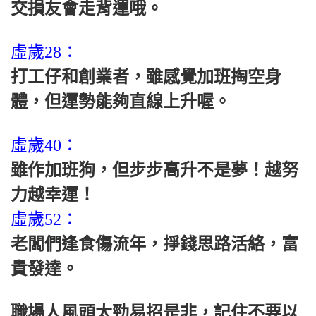
交損友會走背運哦。
虛歲28：
打工仔和創業者，雖感覺加班掏空身
體，但運勢能夠直線上升喔。
虛歲40：
雖作加班狗，但步步高升不是夢！越努
力越幸運！
虛歲52：
老闆們逢食傷流年，掙錢思路活絡，富
貴發達。
職場人風頭太勁易招是非，記住不要以