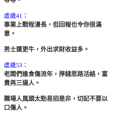
虛歲41：
事業上戰程漫長，但回報也令你很滿
意。
男士運更牛，外出求財收益多。
虛歲53：
老闆們逢食傷流年，掙錢思路活絡，富
貴再三逼人。
職場人風頭太勁易招是非，切記不要以
口傷人。