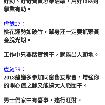
好動、好奇寶寶思維活躍，用好Idea對
學業有助。
虛歲27：
桃花運勢如破竹，單身汪一定要抓緊黃
金脫光期。
工作中只要踏實肯干，就能出人頭地。
虛歲39：
2018建議多參加同窗舊友聚會，增強你
的開心值之餘又能擴大人脈圈子。
男士們家中有喜事，遠行旺財。