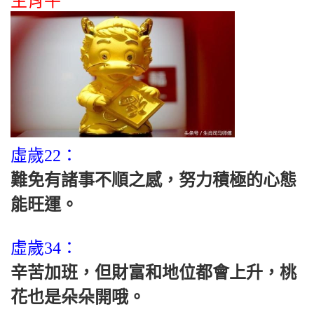
生肖牛
虛歲22：
難免有諸事不順之感，努力積極的心態
能旺運。
虛歲34：
辛苦加班，但財富和地位都會上升，桃
花也是朵朵開哦。