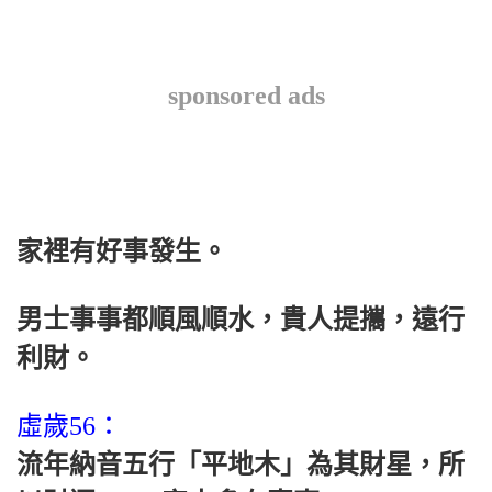
sponsored ads
家裡有好事發生。
男士事事都順風順水，貴人提攜，遠行
利財。
虛歲56：
流年納音五行「平地木」為其財星，所