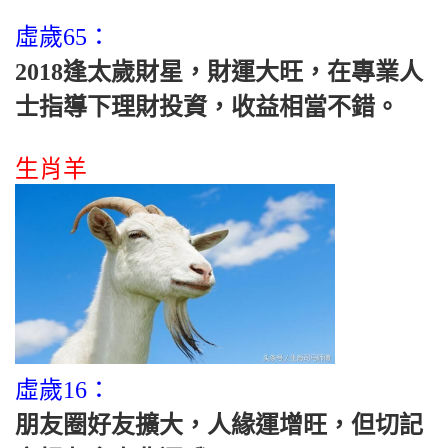
虛歲65：
2018逢太歲財星，財運大旺，在專業人
士指導下理財投資，收益相當不錯。
生肖羊
虛歲16：
朋友圈好友擴大，人緣運增旺，但切記