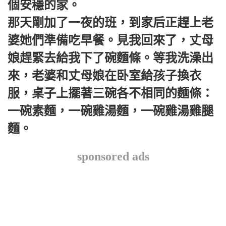
個安穩的家。
那天剛加了一夜的班，到家后正趕上老
婆她們準備吃早餐。見我回來了，丈母
娘趕緊去給我下了碗麵條。等我洗澡出
來，老婆和丈母娘在卧室給孩子換衣
服，桌子上擺著三碗各不相同的麵條：
一碗素麵，一碗雞湯麵，一碗雞湯雞腿
麵。
sponsored ads