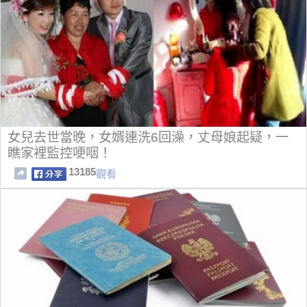
女兒去世當晚，女婿連洗6回澡，丈母娘起疑，一
瞧家裡監控哽咽！
13185
觀看