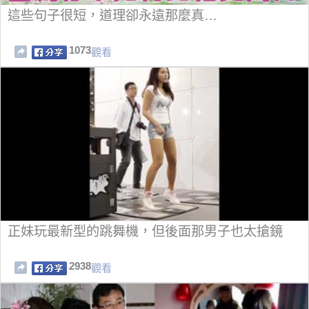
這些句子很短，道理卻永遠那麼真…
1073
觀看
正妹玩最新型的跳舞機，但後面那男子也太搶鏡
2938
觀看