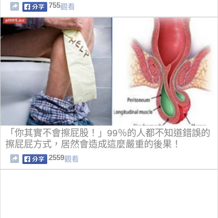
755
觀看
「你其實不會擦屁股！」99％的人都不知道錯誤的
擦屁屁方式，居然會造成這麼嚴重的後果！
2559
觀看