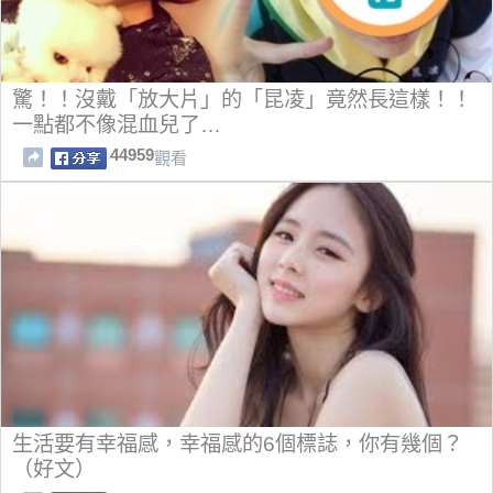
驚！！沒戴「放大片」的「昆凌」竟然長這樣！！
一點都不像混血兒了…
44959
觀看
生活要有幸福感，幸福感的6個標誌，你有幾個？
（好文）