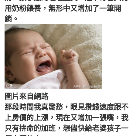
用奶粉餵養，無形中又增加了一筆開
銷。
圖片來自網路
那段時間我真發愁，眼見攢錢速度跟不
上房價的上漲，現在又增加一張嘴，我
只有拚命的加班，想儘快給老婆孩子一