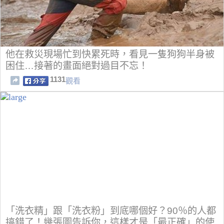
他在救災現場忙到快累死時，看見一隻狗狗半身被
困住…接著的畫面絕對過目不忘！
1131
觀看
「洗衣精」跟「洗衣粉」到底哪個好？90％的人都
搞錯了！幾張圖告訴你，這樣才是「最正確」的使