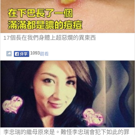
17個長在我們身體上超惡爛的異東西
1093
觀看
李忠瑞的繼母原來是。難怪李忠瑞會犯下如此的罪