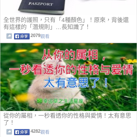
全世界的護照，只有「4種顏色」！原來，背後還
有這樣的「潛規則」…長知識了！
2079
觀看
從你的屬相，一秒看透你的性格與愛情！太有意思
了！
4282
觀看