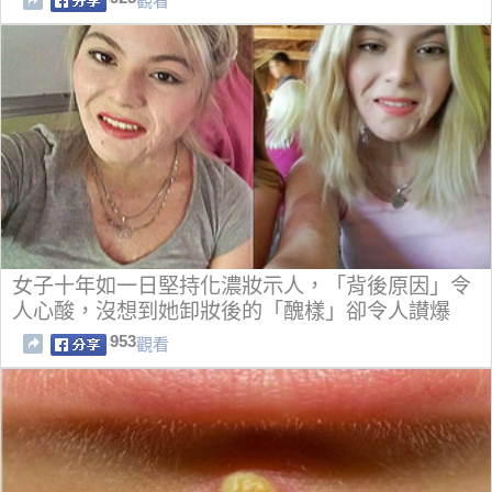
觀看
女子十年如一日堅持化濃妝示人，「背後原因」令
人心酸，沒想到她卸妝後的「醜樣」卻令人讃爆
了！！
953
觀看