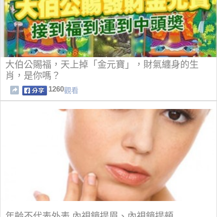
大伯公賜福，天上掉「金元寶」，財氣纏身的生
肖，是你嗎？
1260
觀看
年齡不代表外表 內視鏡提眉、內視鏡提頰