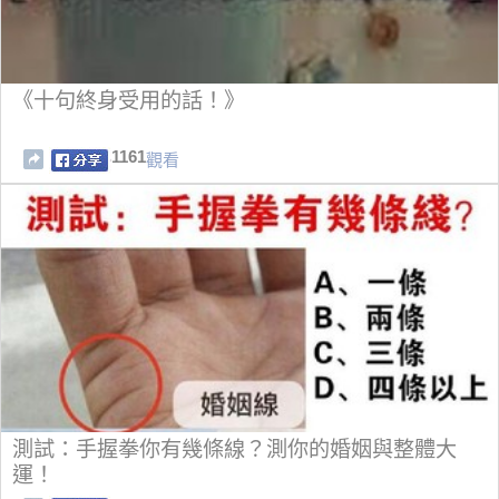
《十句終身受用的話！》
1161
觀看
測試：手握拳你有幾條線？測你的婚姻與整體大
運！