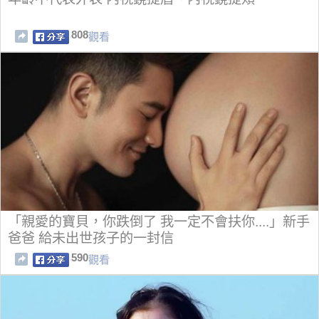
808
觀看
「親愛的寶貝，你跌倒了 我一定不會扶你....」新手
爸爸 給未出世孩子的一封信
590
觀看