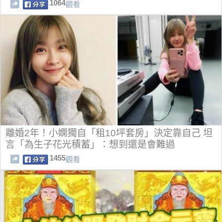
1064
觀看
離婚2年！小嫻獨自「租10坪套房」決定靠自己 坦
言「為生子花光積蓄」：想到還是會難過
1455
觀看