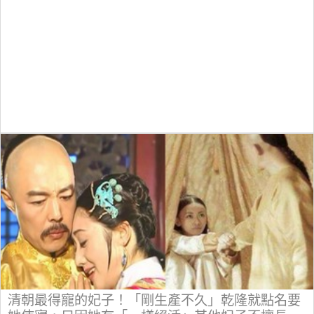
清朝最得寵的妃子！「剛生產不久」乾隆就點名要