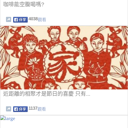
咖啡能空腹喝嗎?
4038
觀看
近距離的相聚才是節日的喜慶 只有...
1137
觀看