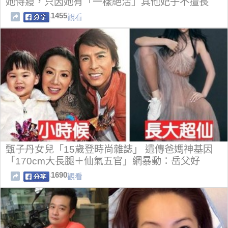
她侍寢，只因她有「一樣絕活」其他妃子不擅長
1455
觀看
甄子丹女兒「15歲登時尚雜誌」 遺傳爸媽神基因
「170cm大長腿＋仙氣五官」網暴動：岳父好
1690
觀看