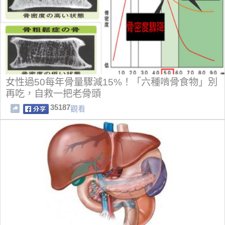
女性過50每年骨量驟減15%！「六種啃骨食物」別
再吃，自救一把老骨頭
35187
觀看