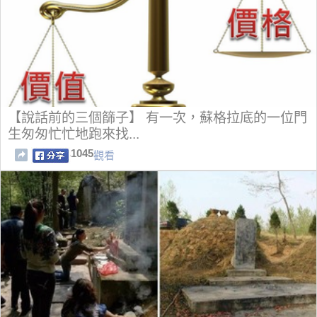
【說話前的三個篩子】 有一次，蘇格拉底的一位門
生匆匆忙忙地跑來找...
1045
觀看