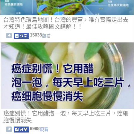
台灣特色環島地圖！台灣的豐富，唯有實際走出去
才知道！最佳攻略圖文講解！！
15033
觀看
癌症別慌！它用醋泡一泡，每天早上吃三片，癌細
胞慢慢消失
6988
觀看