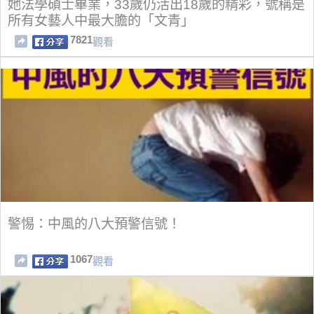
她法學碩士畢業，33歲仍活出18歲的精彩，號稱是
所有女藝人中最大膽的「文青」
7821
觀看
警惕：中風的八大預警信號！
1067
觀看