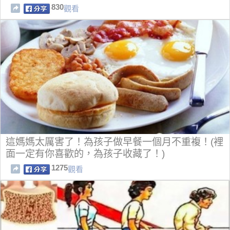
830
觀看
這媽媽太厲害了！為孩子做早餐一個月不重複！(裡
面一定有你喜歡的，為孩子收藏了！)
1275
觀看