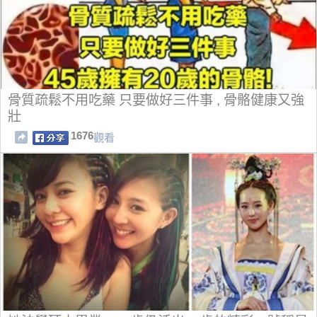
骨質疏鬆不用吃藥 只要做好三件事 , 骨骼健康又強
壯
1676
觀看