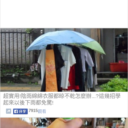
超實用!陰雨綿綿衣服都晾不乾怎麼辦...?這幾招學
起來以後下雨都免驚!
7915
觀看