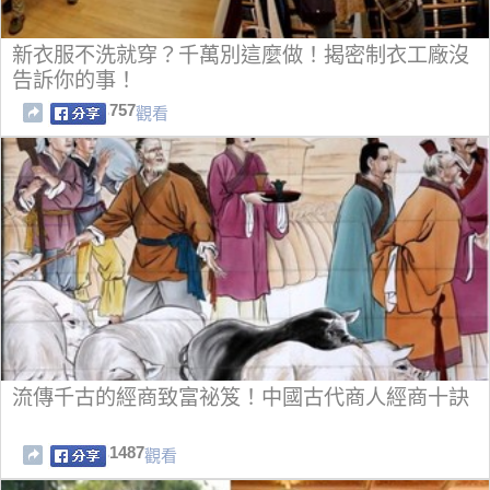
新衣服不洗就穿？千萬別這麼做！揭密制衣工廠沒
告訴你的事！
757
觀看
流傳千古的經商致富祕笈！中國古代商人經商十訣
1487
觀看