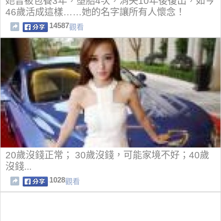
她曾被包養3年，墮胎4次，消失10年後復出，如今
46歲活成這樣……她的名字讓所有人懷念！
14587
觀看
20歲沒錢正常； 30歲沒錢，可能家境不好；40歲
沒錢...
1028
觀看