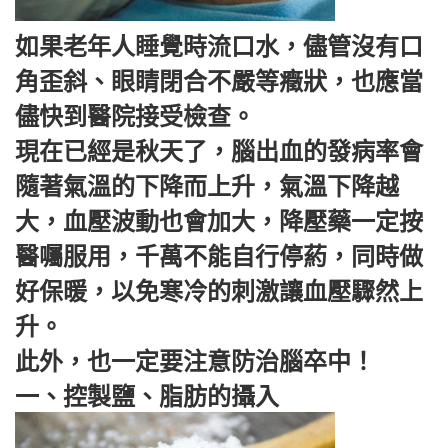
如果老年人睡覺時流口水，儘管沒有口
角歪斜、眼睛閉合不嚴等癥狀，也應當
儘快到醫院接受檢查。
現在已經是秋天了，腦出血的發病率會
隨著氣溫的下降而上升，氣溫下降越
大，血壓波動也會加大，降壓藥一定按
醫囑服用，千萬不能自行停葯，同時做
好保暖，以免寒冷的刺激讓血壓驟然上
升。
此外，也一定要注意防治腦卒中！
一、控製鹽、脂肪的攝入