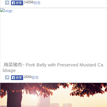
14256
觀看
.梅菜豬肉~ Pork Belly with Preserved Mustard Ca
bbage
2550
觀看