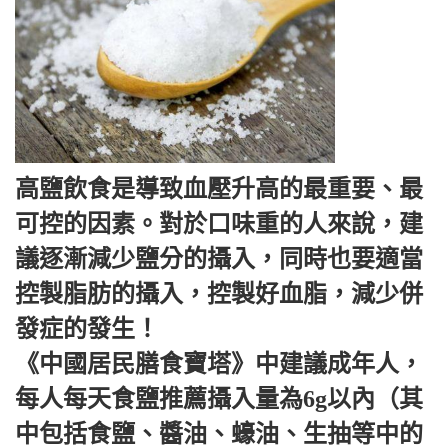
高鹽飲食是導致血壓升高的最重要、最
可控的因素。對於口味重的人來說，建
議逐漸減少鹽分的攝入，同時也要適當
控製脂肪的攝入，控製好血脂，減少併
發症的發生！
《中國居民膳食寶塔》中建議成年人，
每人每天食鹽推薦攝入量為6g以內（其
中包括食鹽、醬油、蠔油、生抽等中的