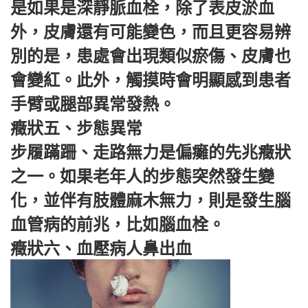
是如果是深靜脈血栓，除了表皮淤血
外，皮膚還有可能變色，而且更容易辨
別的是，患處會出現類似瘀傷、皮膚也
會變紅。此外，觸摸時會明顯感到患者
手臂或腿部異常發熱。
癥狀五、步態異常
步履蹣跚、走路無力是偏癱的先兆癥狀
之一。如果老年人的步態突然發生變
化，並伴有肢體麻木無力，則是發生腦
血管病的前兆，比如腦血栓。
癥狀六、血壓病人鼻出血