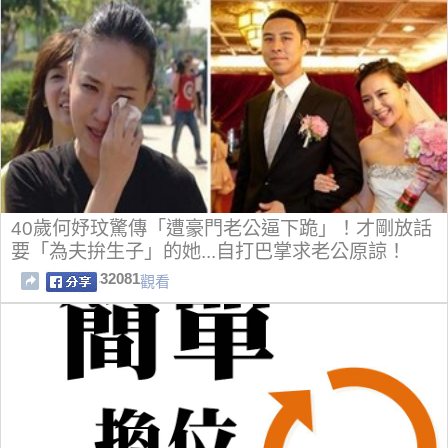
40歲何妤玟驚傳「遭豪門老公逼下跪」！才剛放話
要「為夫拚生子」的她...自打巴掌求老公原諒！
32081
觀看