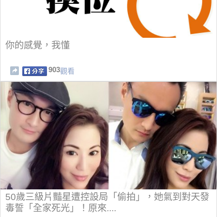
你的感覺，我懂
903
觀看
50歲三級片豔星遭控設局「偷拍」，她氣到對天發
毒誓「全家死光」！原來....