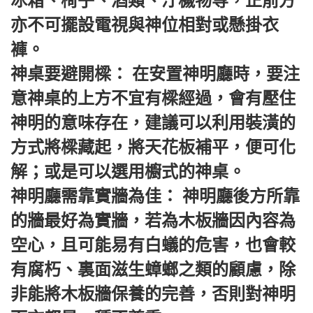
冰箱、椅子、酒類、汙穢物等，正前方
亦不可擺設電視與神位相對或懸掛衣
褲。
神桌要避開樑： 在安置神明廳時，要注
意神桌的上方不宜有樑經過，會有壓住
神明的意味存在，建議可以利用裝潢的
方式將樑藏起，將天花板補平，便可化
解；或是可以選用櫥式的神桌。
神明廳需靠實牆為佳： 神明廳後方所靠
的牆最好為實牆，若為木板牆因內容為
空心，且可能易有白蟻的危害，也會較
有腐朽、裏面滋生蟑螂之類的顧慮，除
非能將木板牆保養的完善，否則對神明