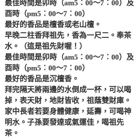
最佳時間是卯時（am5︰00～7︰00）及
酉時（pm5︰00～7︰00）
最好的香品是檀香或老山檀。
早晚二柱香拜祖先，香為一尺二。奉茶
水。（這是祖先財喔！）
最佳時間是卯時（am5︰00～7︰00）及
酉時（pm5︰00～7︰00）
最好的香品是沉檀香。
拜完隔天將兩邊的水倒成一杯，可以喝
掉，表天財，地財皆收，祖蔭雙財庫。
家中長者若要身體健康，延壽，可喝神
明水。子孫要發達或氣運佳，喝祖先
茶。