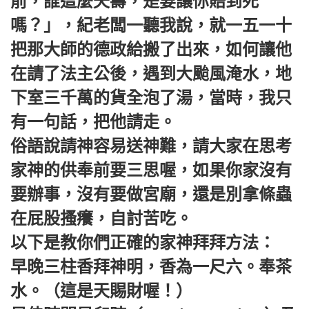
前，誰這麼夭壽，是要讓你賠到死
嗎？」，紀老闆一聽我說，就一五一十
把那大師的德政給搬了出來，如何讓他
在請了法主公後，遇到大颱風淹水，地
下室三千萬的貨全泡了湯，當時，我只
有一句話，把他請走。
俗語說請神容易送神難，請大家在思考
家神的供奉前要三思喔，如果你家沒有
要辦事，沒有要做宮廟，還是別拿條蟲
在屁股搔癢，自討苦吃。
以下是教你們正確的家神拜拜方法：
早晚三柱香拜神明，香為一尺六。奉茶
水。（這是天賜財喔！）