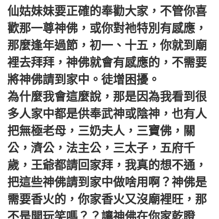
仙姑妹妹要正確的奉勸大家，不管你喜
歡那一尊神佛，或你對祂特別有感應，
那麼逢年過節，初一、十五，你就到廟
裡去拜拜，神佛就會有感應的，不需要
將神佛請到家中。徒增困擾。
為什麼我會這麼說，那是因為我看到很
多人家中都是供奉武神或陰神，也有人
把無極老母，三奶夫人，三寶佛，關
公，濟公，法主公，三太子，五府千
歲，王爺都請回家拜，我真的想不通，
把這些神佛請到家中做啥用啊？神佛是
需要香火的，你家香火又沒廟裡旺，那
不是開玩笑嗎？？讓神佛在你家乾瞪