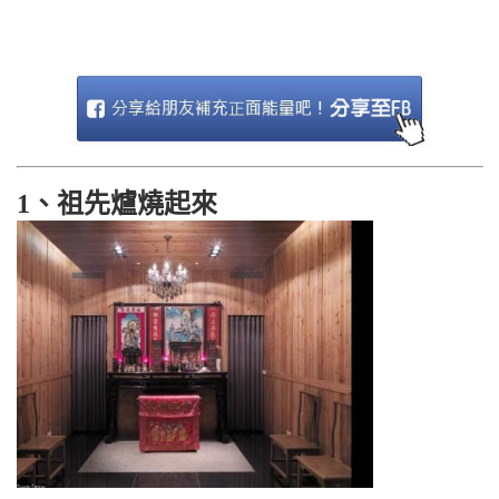
1、祖先爐燒起來