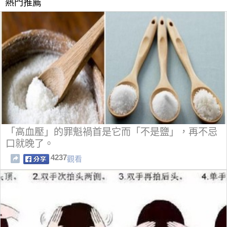
熱門推薦
「高血壓」的罪魁禍首是它而「不是鹽」，再不忌
口就晚了。
4237
觀看