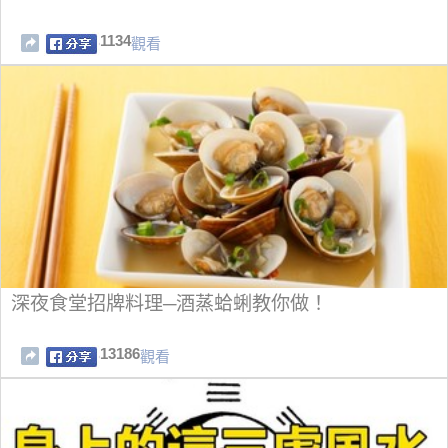
1134
觀看
深夜食堂招牌料理─酒蒸蛤蜊教你做！
13186
觀看