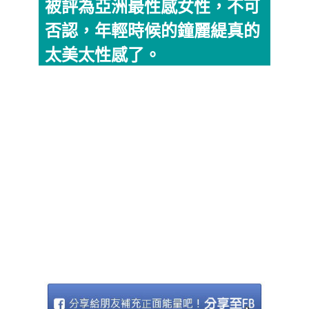
被評為亞洲最性感女性，不可
否認，年輕時候的鐘麗緹真的
太美太性感了。