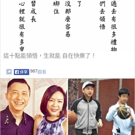
這十點能領悟，生就能 自在快樂了！
987
觀看