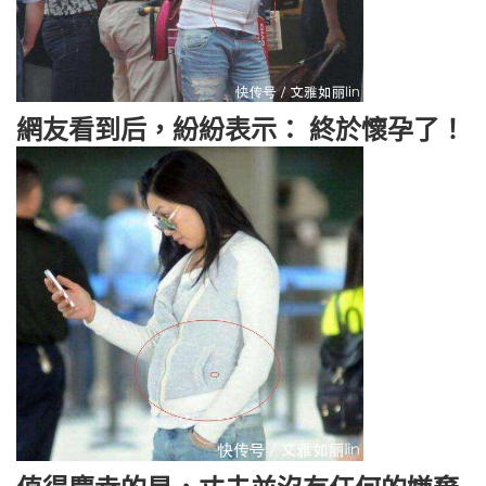
網友看到后，紛紛表示： 終於懷孕了！