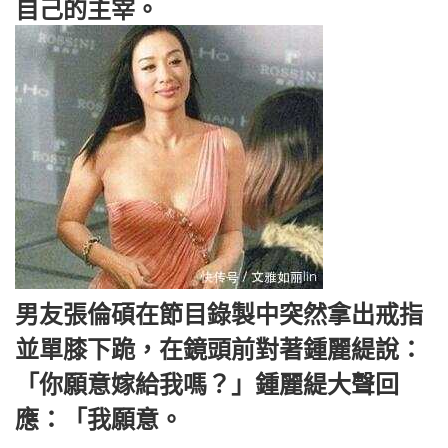
自己的主宰。
男友張倫碩在節目錄製中突然拿出戒指
並單膝下跪，在鏡頭前對著鍾麗緹說：
「你願意嫁給我嗎？」鍾麗緹大聲回
應：「我願意。