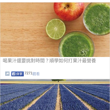
喝果汁還要挑對時間？順學如何打果汁最營養
7271
觀看