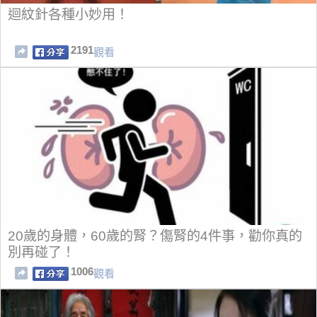
迴紋針各種小妙用！
2191
觀看
20歲的身體，60歲的腎？傷腎的4件事，勸你真的
別再碰了！
1006
觀看