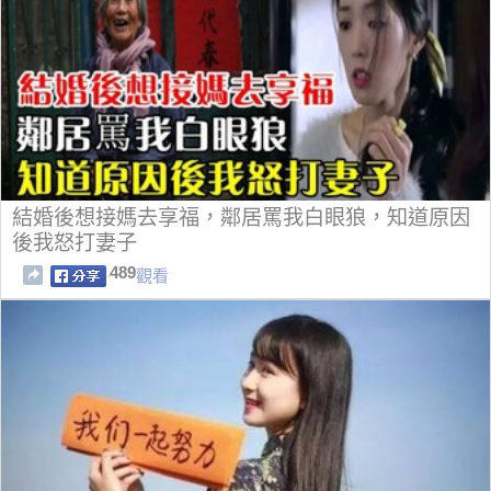
結婚後想接媽去享福，鄰居罵我白眼狼，知道原因
後我怒打妻子
489
觀看