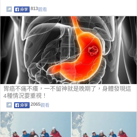
813
觀看
胃癌不痛不癢，一不留神就是晚期了，身體發現這
4種情況要重視！
2065
觀看