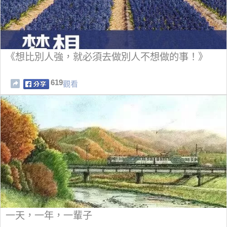
《想比別人強，就必須去做別人不想做的事！》
619
觀看
一天，一年，一輩子