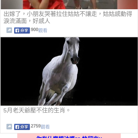
出嫁了，小朋友哭著拉住姑姑不讓走，姑姑感動得
淚流滿面，好感人
900
觀看
5月老天爺壓不住的生肖。
2759
觀看