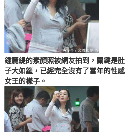
鍾麗緹的素顏照被網友拍到，關鍵是肚
子大如籮，已經完全沒有了當年的性感
女王的樣子。