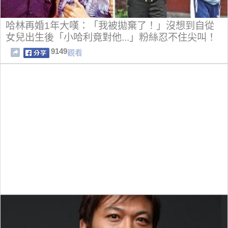
哈林再婚1年大嘆：「我被拋棄了！」沒想到自從
女兒出生後「小哈利竟對他...」粉絲忍不住尖叫！
9149
觀看