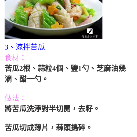
3、涼拌苦瓜
食材：
苦瓜2根、蒜粒4個、鹽1勺、芝麻油幾
滴、醋一勺。
做法：
將苦瓜洗淨對半切開，去籽。
苦瓜切成薄片，蒜頭搗碎。