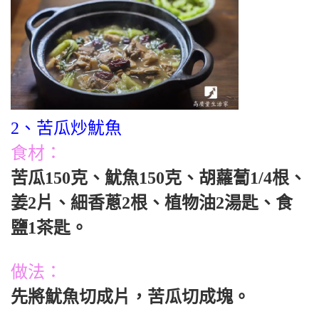
2、苦瓜炒魷魚
食材：
苦瓜150克、魷魚150克、胡蘿蔔1/4根、
姜2片、細香蔥2根、植物油2湯匙、食
鹽1茶匙。
做法：
先將魷魚切成片，苦瓜切成塊。