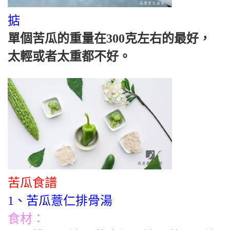
掂
單個苦瓜的重量在300克左右的最好，
太輕或者太重都不好。
苦瓜食譜
1、苦瓜薏仁排骨湯
食材：