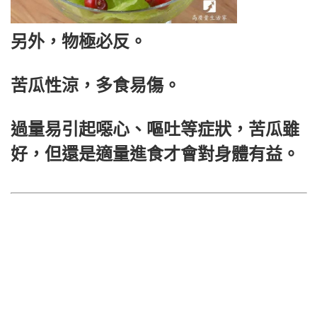
另外，物極必反。
苦瓜性涼，多食易傷。
過量易引起噁心、嘔吐等症狀，苦瓜雖
好，但還是適量進食才會對身體有益。