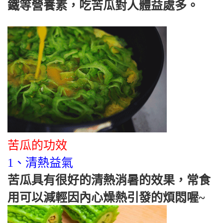
鐵等營養素，吃苦瓜對人體益處多。
苦瓜的功效
1、清熱益氣
苦瓜具有很好的清熱消暑的效果，常食
用可以減輕因內心燥熱引發的煩悶喔~