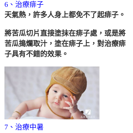
6、治療痱子
天氣熱，許多人身上都免不了起痱子。
將苦瓜切片直接塗抹在痱子處，或是將
苦瓜搗爛取汁，塗在痱子上，對治療痱
子具有不錯的效果。
7、治療中暑