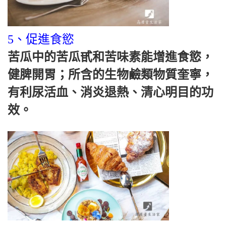
5、促進食慾
苦瓜中的苦瓜甙和苦味素能增進食慾，
健脾開胃；所含的生物鹼類物質奎寧，
有利尿活血、消炎退熱、清心明目的功
效。