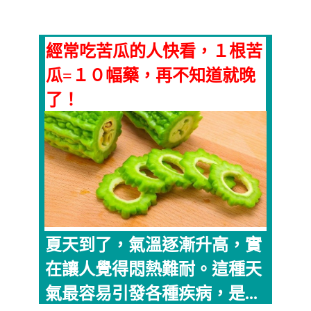
經常吃苦瓜的人快看，１根苦
瓜=１０幅藥，再不知道就晚
了！
夏天到了，氣溫逐漸升高，實
在讓人覺得悶熱難耐。這種天
氣最容易引發各種疾病，是...