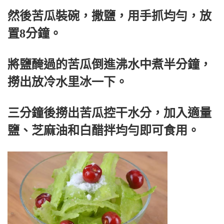
然後苦瓜裝碗，撒鹽，用手抓均勻，放
置8分鐘。
將鹽醃過的苦瓜倒進沸水中煮半分鐘，
撈出放冷水里冰一下。
三分鐘後撈出苦瓜控干水分，加入適量
鹽、芝麻油和白醋拌均勻即可食用。