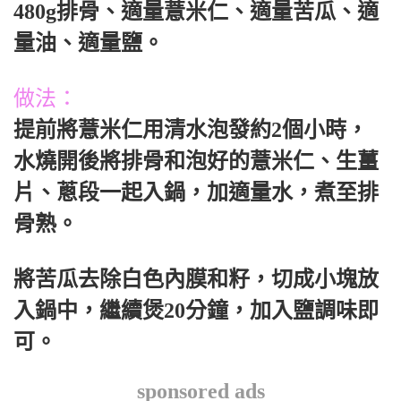
480g排骨、適量薏米仁、適量苦瓜、適
量油、適量鹽。
做法：
提前將薏米仁用清水泡發約2個小時，
水燒開後將排骨和泡好的薏米仁、生薑
片、蔥段一起入鍋，加適量水，煮至排
骨熟。
將苦瓜去除白色內膜和籽，切成小塊放
入鍋中，繼續煲20分鐘，加入鹽調味即
可。
sponsored ads