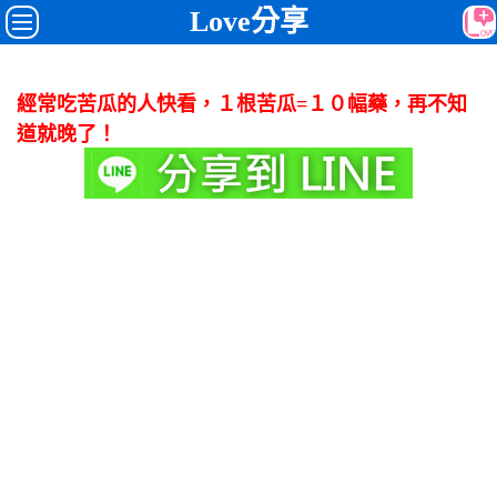
Love分享
經常吃苦瓜的人快看，１根苦瓜=１０幅藥，再不知
道就晚了！