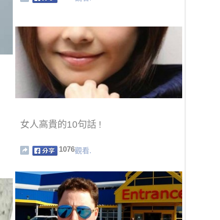
女人高貴的10句話 !
1076
觀看.