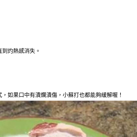
直到灼熱感消失。
式，如果口中有潰爛潰傷，小蘇打也都能夠緩解喔！