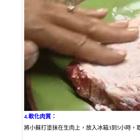
4.軟化肉質：
將小蘇打塗抹在生肉上，放入冰箱3到5小時，