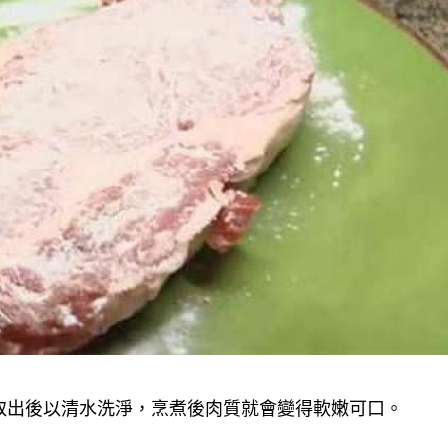
取出後以清水洗淨，烹煮後肉質就會變得軟嫩可口。