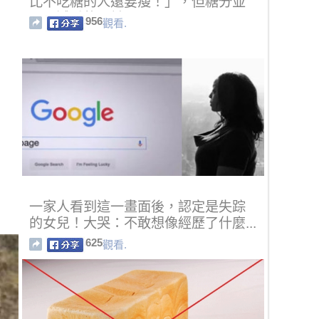
比不吃糖的人還要瘦！」，但糖分並
不是減重的關鍵！
956
觀看.
一家人看到這一畫面後，認定是失踪
的女兒！大哭：不敢想像經歷了什麼...
625
觀看.