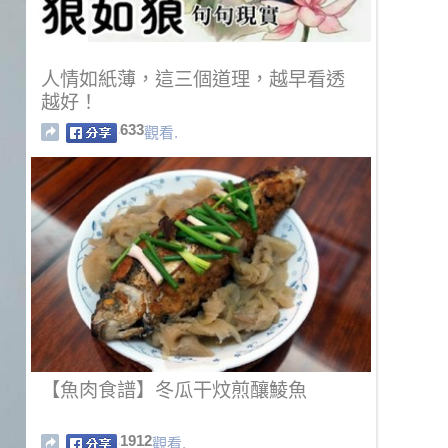
人情如紙薄，這三個道理，越早看透
越好！
633
觀看.
【魚肉食譜】冬瓜干炆煎釀鯪魚
1912
觀看.