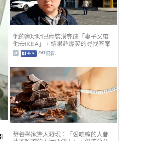
他的家明明已經裝潢完成「妻子又帶
他去IKEA」，結果超爆笑的尋找答案
過程讓大家都讚爆了！
791
觀看.
營養學家驚人發現：「愛吃糖的人都
開