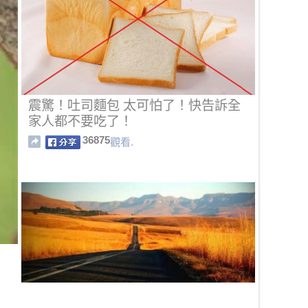
震驚！吐司麵包 太可怕了！快告訴全
家人都不要吃了！
36875
觀看.