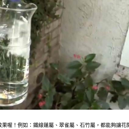
效果喔！例如：鐵線蓮屬、翠雀屬、石竹屬，都能夠讓花