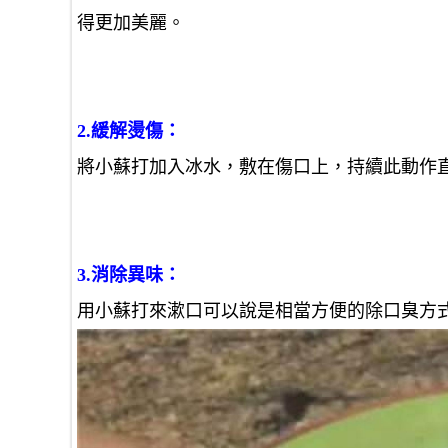
得更加美麗。
2.緩解燙傷：
將小蘇打加入冰水，敷在傷口上，持續此動作
3.消除異味：
用小蘇打來漱口可以說是相當方便的除口臭方