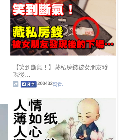
【笑到斷氣！】藏私房錢被女朋友發
現後…
200432
觀看.