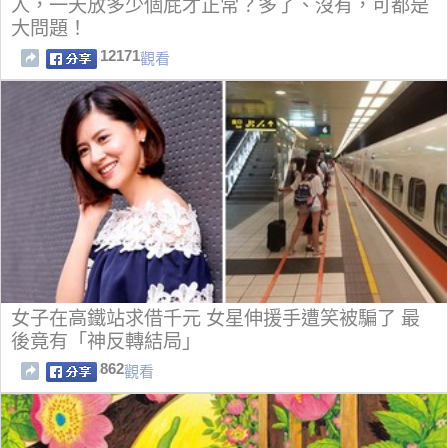
人，一天放多少個屁才正常？多了、沒有，可都是
大問題！
12171
觀看
女子在高鐵站求借千元 女星伸援手遭笑被騙了 最
後竟有「神反轉結局」
862
觀看