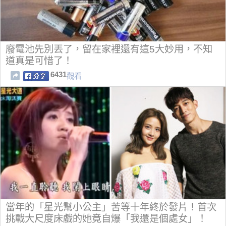
廢電池先別丟了，留在家裡還有這5大妙用，不知
道真是可惜了！
6431
觀看
當年的「星光幫小公主」苦等十年終於發片！首次
挑戰大尺度床戲的她竟自爆「我還是個處女」！