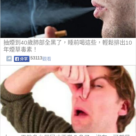
抽煙到40歲肺部全黑了，睡前喝這些，輕鬆排出10
年煙草毒素！
53113
觀看