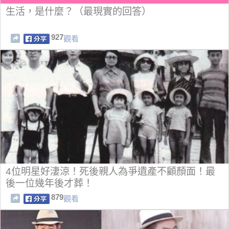
生活，是什麼？（最現實的回答）
927
觀看
4位明星好淒涼！死後親人為爭遺產不顧顏面！最
後一位幾年後才葬！
879
觀看