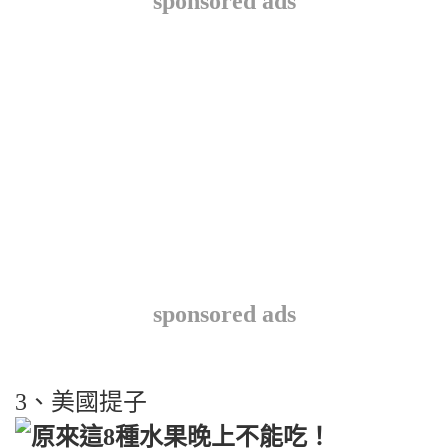
sponsored ads
sponsored ads
3、美國提子