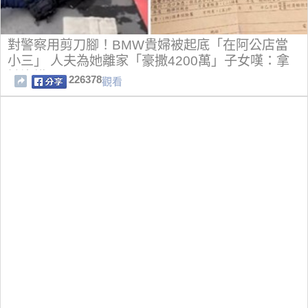
對警察用剪刀腳！BMW貴婦被起底「在阿公店當
小三」 人夫為她離家「豪撒4200萬」子女嘆：拿
她沒轍
226378
觀看