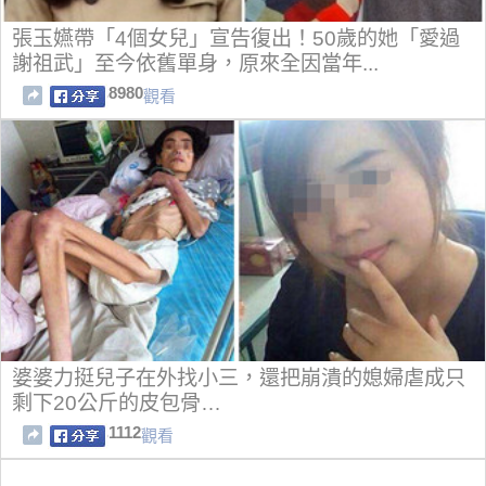
張玉嬿帶「4個女兒」宣告復出！50歲的她「愛過
謝祖武」至今依舊單身，原來全因當年...
8980
觀看
婆婆力挺兒子在外找小三，還把崩潰的媳婦虐成只
剩下20公斤的皮包骨…
1112
觀看