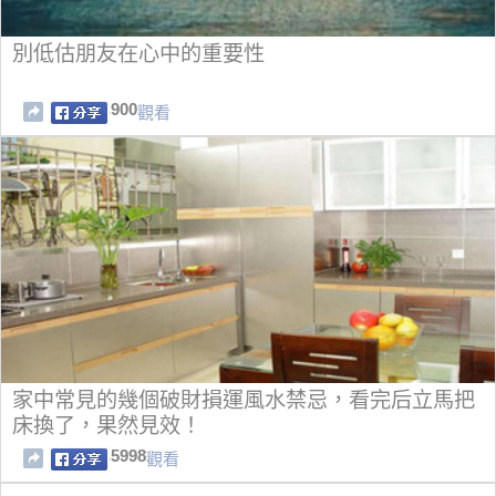
別低估朋友在心中的重要性
900
觀看
家中常見的幾個破財損運風水禁忌，看完后立馬把
床換了，果然見效！
5998
觀看