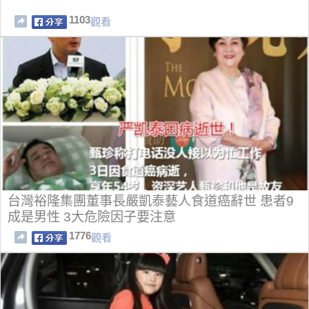
1103
觀看
台灣裕隆集團董事長嚴凱泰藝人食道癌辭世 患者9
成是男性 3大危險因子要注意
1776
觀看