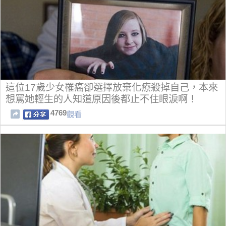
這位17歲少女罹癌卻選擇放棄化療殺掉自己，本來
想罵她輕生的人知道原因後都止不住眼淚啊！
4769
觀看