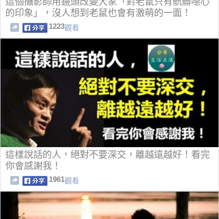
這個攝影師用鏡頭改變大家「對老鼠只有骯髒噁心
的印象」，沒人想到老鼠也會有激萌的一面！
1223
觀看
這樣說話的人，絕對不要深交，離越遠越好！看完
你會感謝我！
1961
觀看