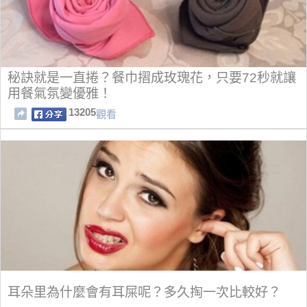
秘訣就是一直捲？餐巾摺成玫瑰花，只要72秒就讓
用餐氣氛變優雅！
13205
觀看
耳朵里為什麼會有耳屎呢？多久掏一次比較好？