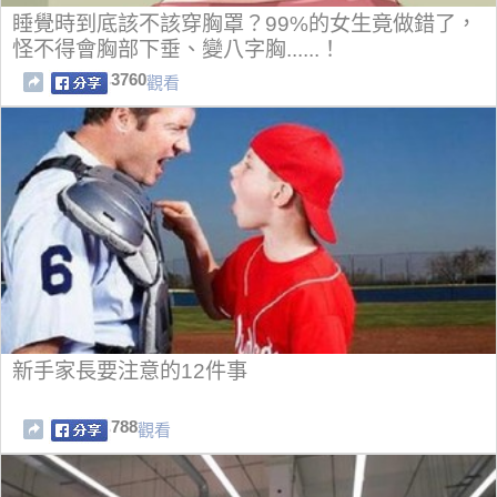
睡覺時到底該不該穿胸罩？99%的女生竟做錯了，
怪不得會胸部下垂、變八字胸......！
3760
觀看
新手家長要注意的12件事
788
觀看