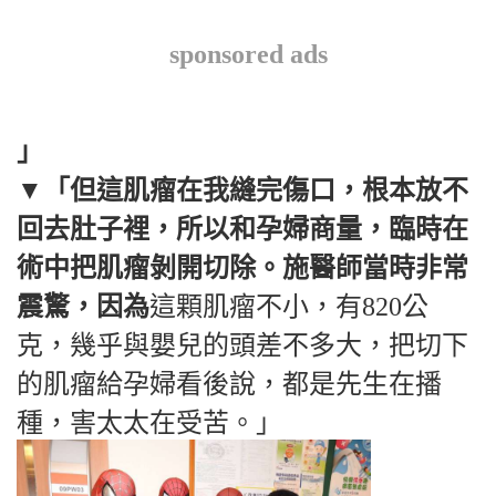
sponsored ads
」
▼「但這肌瘤在我縫完傷口，根本放不
回去肚子裡，所以和孕婦商量，臨時在
術中把肌瘤剝開切除。施醫師當時非常
震驚，因為
這顆肌瘤不小，有820公
克，幾乎與嬰兒的頭差不多大，把切下
的肌瘤給孕婦看後說，都是先生在播
種，害太太在受苦。」