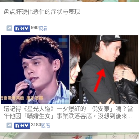
盘点肝硬化恶化的症状与表现
990
觀看
還記得《星光大道》一夕爆紅的「倪安東」嗎？當
年他因「瞞婚生女」事業跌落谷底，沒想到後來...
3184
觀看