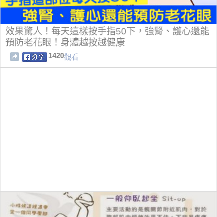
效果驚人！每天這樣按手指50下，強腎、護心還能
預防老花眼！身體越按越健康
1420
觀看