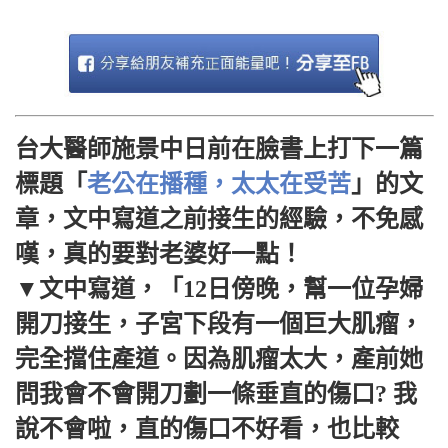
台大醫師施景中日前在臉書上打下一篇
標題「
老公在播種，太太在受苦
」的文
章，文中寫道之前接生的經驗，不免感
嘆，真的要對老婆好一點！
▼文中寫道，「12日傍晚，幫一位孕婦
開刀接生，子宮下段有一個巨大肌瘤，
完全擋住產道。因為肌瘤太大，產前她
問我會不會開刀劃一條垂直的傷口? 我
說不會啦，直的傷口不好看，也比較