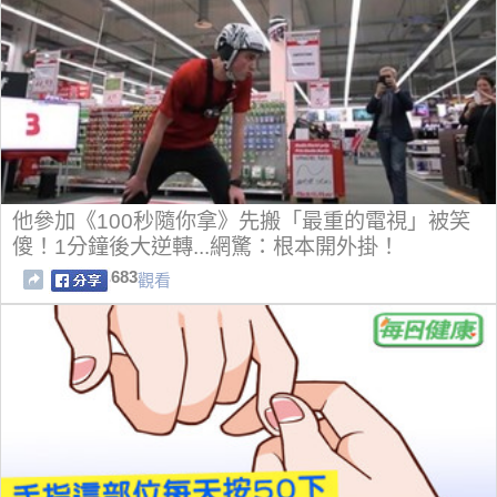
他參加《100秒隨你拿》先搬「最重的電視」被笑
傻！1分鐘後大逆轉...網驚：根本開外掛！
683
觀看