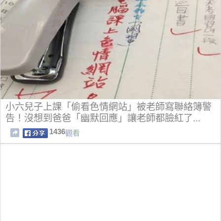
小六兒子上課「偷看色情網站」被老師寫聯絡簿警
告！沒想到爸爸「幽默回應」讓老師都臉紅了...
1436
觀看