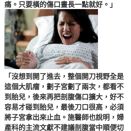
痛。只要橫的傷口畫長一點就好。」
「沒想到開了進去，整個開刀視野全是
這個大肌瘤，劃子宮劃了兩次，都看不
到胎兒，後來再把剖腹傷口擴大，好不
容易才碰到胎兒，最後刀口很高，必須
將子宮拿出來止血。施醫師也說明，婦
產科的主流文獻不建議剖腹當中順便切