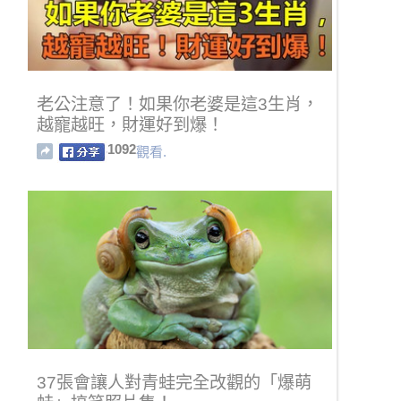
老公注意了！如果你老婆是這3生肖，
越寵越旺，財運好到爆！
1092
觀看.
37張會讓人對青蛙完全改觀的「爆萌