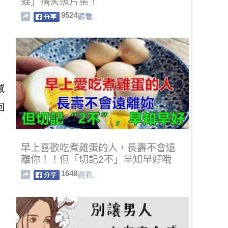
蛙」搞笑照片集！
9524
觀看.
感
回
早上喜歡吃煮雞蛋的人，長壽不會遠
離你！！但「切記2不」早知早好哦
1648
觀看.