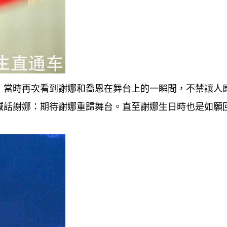
，當時再次看到謝娜和喬恩在舞台上的一瞬間，不禁讓人
喊話謝娜：期待謝娜重歸舞台。直至謝娜生日時也是如願