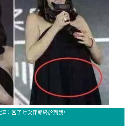
杜淳：當了七次伴郎終於到我!