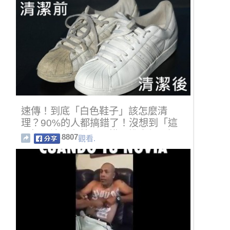
速傳！到底「白色鞋子」該怎麼清
理？90%的人都搞錯了！沒想到「這
一招」這麼有效，可惜一堆人都不知
8807
觀看.
道...