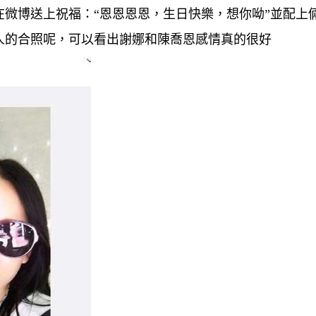
在微博送上祝福：“恩恩恩恩，生日快樂，想你呦”並配上
人的合照呢，可以看出謝娜和陳喬恩感情真的很好