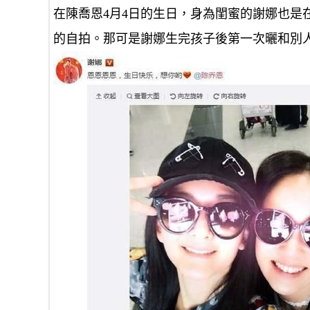
在陳喬恩4月4日的生日，身為閨蜜的謝娜也是
的自拍。那可是謝娜生完孩子後第一次曬和別