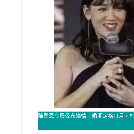
陳喬恩今晨公布戀情！婚期定格11月，