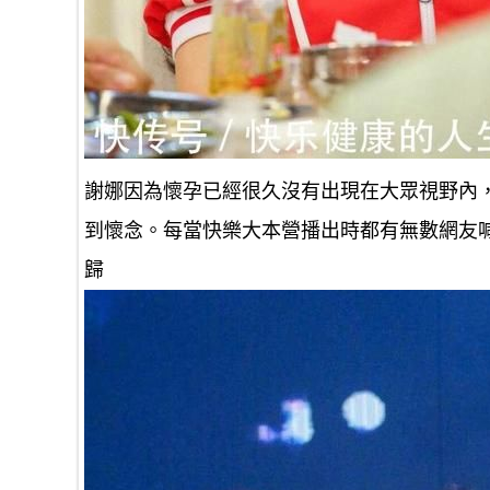
謝娜因為懷孕已經很久沒有出現在大眾視野內
到懷念。每當快樂大本營播出時都有無數網友
歸