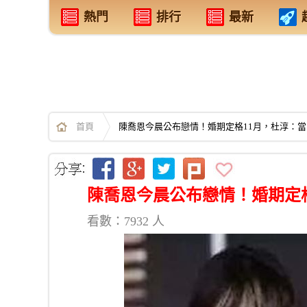
熱門
排行
最新
首頁
陳喬恩今晨公布戀情！婚期定格11月，杜淳：當
陳喬恩今晨公布戀情！婚期定格
看數：7932 人