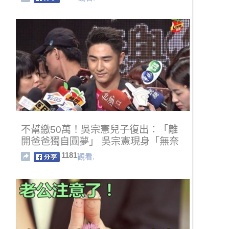
不幫繳50萬！吳宗憲兒子復出：「離
開爸爸獨自圓夢」 吳宗憲現身「無奈
回應」網無言：都是場戲
1181
觀看.