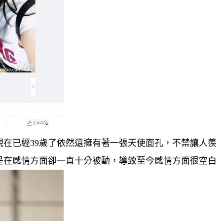
在已經39歲了依然還擁有著一張天使面孔，不禁讓人羨
是在感情方面卻一直十分被動，導致至今感情方面很空白