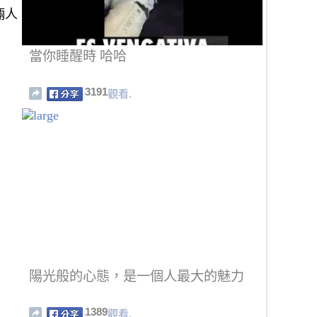
倆人
當你睡醒時 哈哈
3191
觀看.
陽光般的心態，是一個人最大的魅力
1389
觀看.