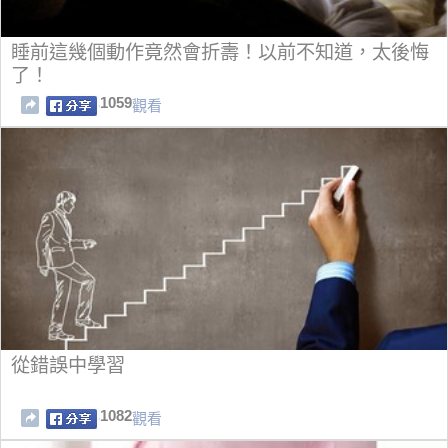
睡前這幾個動作竟然會折壽！以前不知道，太後悔
了！
1059
觀看
從錯誤中學習
1082
觀看