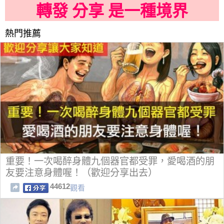
轉發 分享 是一種境界
熱門推薦
重要！一次喝醉身體九個器官都受罪，愛喝酒的朋
友要注意身體喔！（歡迎分享出去）
44612
觀看