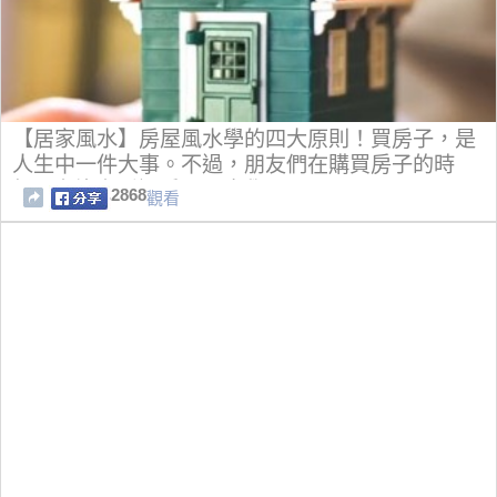
【居家風水】房屋風水學的四大原則！買房子，是
人生中一件大事。不過，朋友們在購買房子的時
候，有沒有看過房屋風水學呢？
2868
觀看