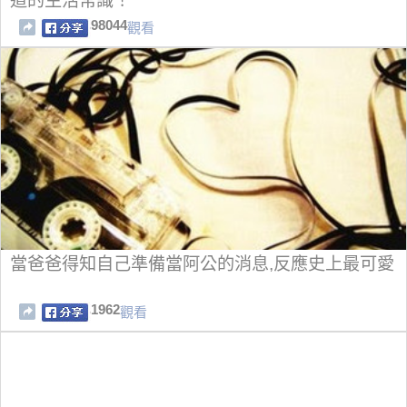
道的生活常識！
98044
觀看
當爸爸得知自己準備當阿公的消息,反應史上最可愛
1962
觀看