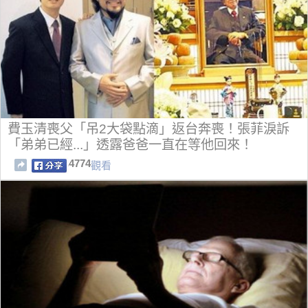
費玉清喪父「吊2大袋點滴」返台奔喪！張菲淚訴
「弟弟已經...」透露爸爸一直在等他回來！
4774
觀看