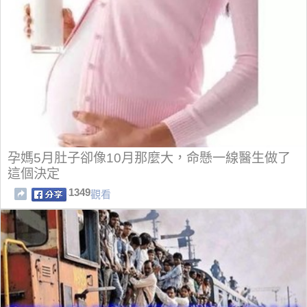
孕媽5月肚子卻像10月那麼大，命懸一線醫生做了
這個決定
1349
觀看