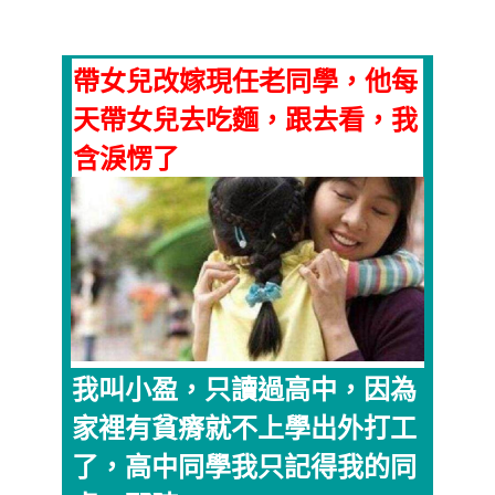
帶女兒改嫁現任老同學，他每
天帶女兒去吃麵，跟去看，我
含淚愣了
我叫小盈，只讀過高中，因為
家裡有貧瘠就不上學出外打工
了，高中同學我只記得我的同