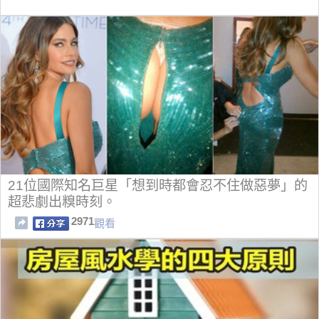
21位國際知名巨星「想到時都會忍不住做惡夢」的
超悲劇出糗時刻。
2971
觀看