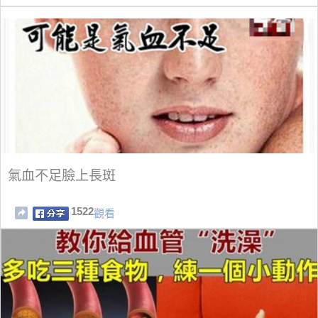
氣血不足臉上長斑
1522
觀看