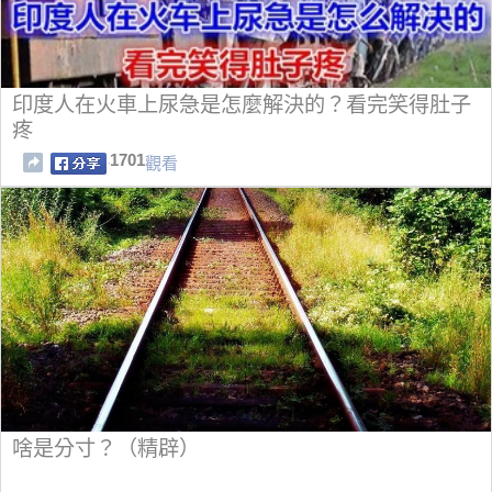
印度人在火車上尿急是怎麼解決的？看完笑得肚子
疼
1701
觀看
啥是分寸？（精辟）