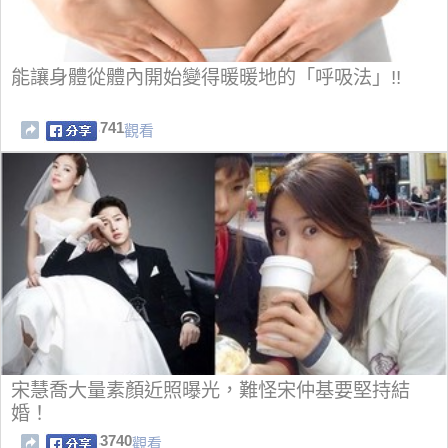
能讓身體從體內開始變得暖暖地的「呼吸法」!!
741
觀看
宋慧喬大量素顏近照曝光，難怪宋仲基要堅持結
婚！
3740
觀看