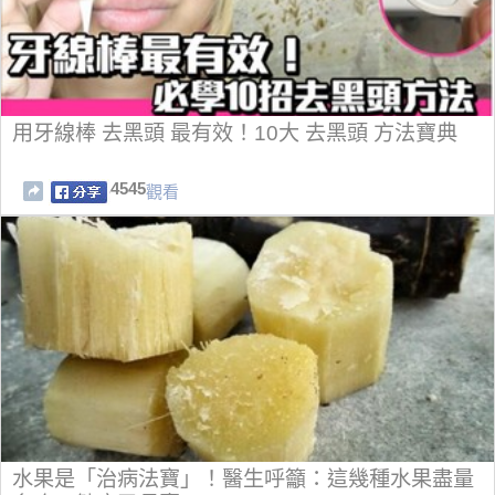
用牙線棒 去黑頭 最有效！10大 去黑頭 方法寶典
4545
觀看
水果是「治病法寶」！醫生呼籲：這幾種水果盡量