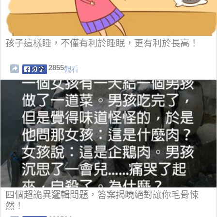
孩子這樣睡，不僅有利於睡眠，更有利於長高！
2855
觀看
四個超詭異邏輯問題，答案揭曉絕對讓你毛骨悚
然！