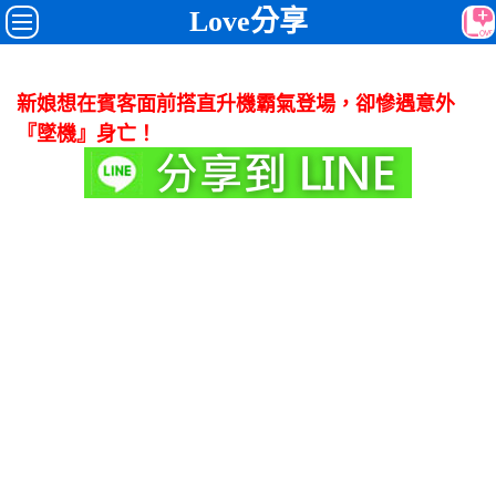
Love分享
新娘想在賓客面前搭直升機霸氣登場，卻慘遇意外
『墜機』身亡！