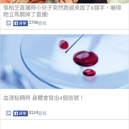
張柏芝直播時小兒子突然跑過來說了6個字，嚇得
她立馬關掉了直播!
2706
觀看
血液粘稠時 身體會發出4個信號！
8124
觀看