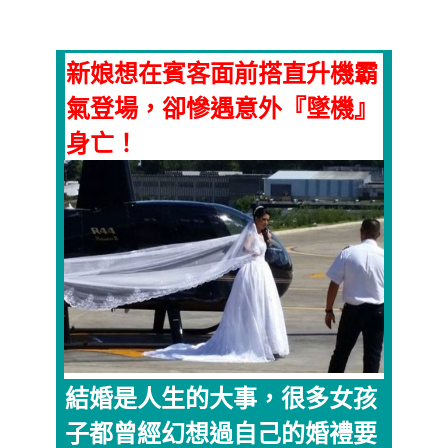
新娘想在賓客面前搭直升機霸
氣登場，卻慘遇意外『墜機』
身亡！
結婚是人生的大事，很多女孩
子都曾經幻想過自己的婚禮要