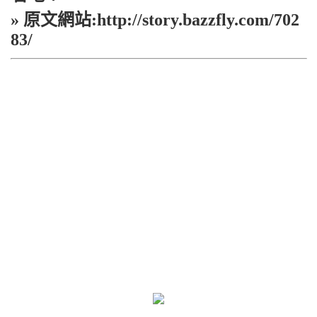
» 原文網站:http://story.bazzfly.com/702
83/