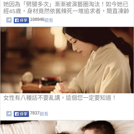
她因為「劈腿多次」漸漸被演藝圈淘汰！如今她已
經45歲，身材竟然依舊辣死一堆追求者，簡直凍齡
了20年！
108946
觀看
女性有八種話不要亂講，這個您一定要知道！
7837
觀看