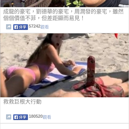
成龍的豪宅，劉德華的豪宅，周潤發的豪宅，雖然
個個價值不菲，但差距顯而易見！
57242
觀看
救救巨根大行動
180520
觀看