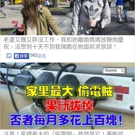
老婆又醜又胖沒工作，我和她離婚媽媽放鞭炮慶
祝，沒想到十天不到我倆跪在她面前求原諒！
582
觀看
注意！家裡最大的「偷電賊」竟然是它！果斷拔