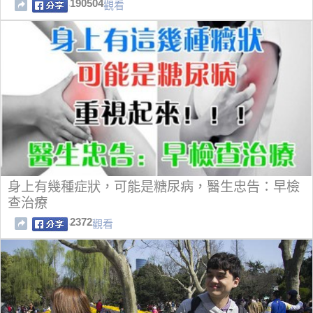
190504
觀看
身上有幾種症狀，可能是糖尿病，醫生忠告：早檢
查治療
2372
觀看