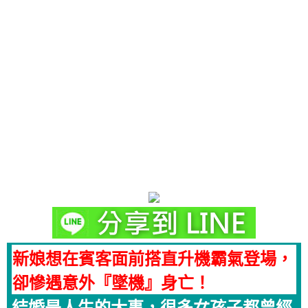
新娘想在賓客面前搭直升機霸氣登場，
卻慘遇意外『墜機』身亡！