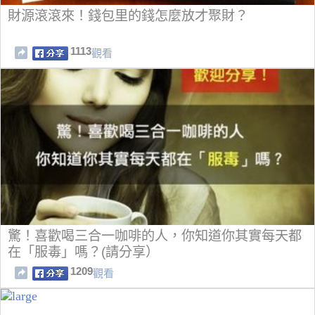
財源滾滾來！錢包里的錢怎麼放才聚財？
1113
觀看
驚！喜歡喝三合一咖啡的人，你知道你其實每天都
在「服毒」嗎？(請分享）
1209
觀看