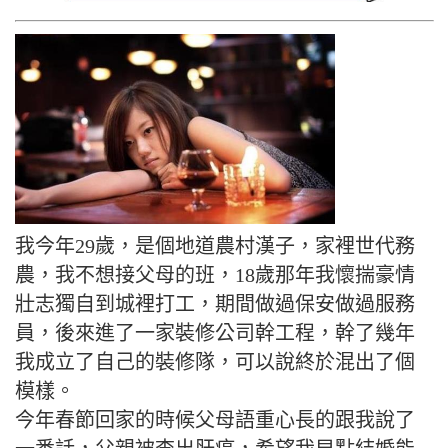
我今年29歲，是個地道農村漢子，家裡世代務
農，我不想接父母的班，18歲那年我懷揣豪情
壯志獨自到城裡打工，期間做過保安做過服務
員，後來進了一家裝修公司幹工程，幹了幾年
我成立了自己的裝修隊，可以說終於混出了個
模樣。
今年春節回家的時候父母語重心長的跟我說了