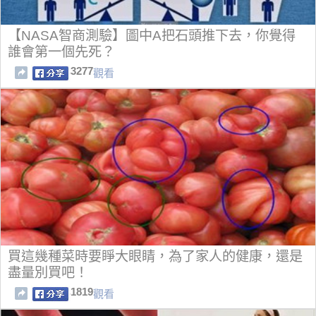
【NASA智商測驗】圖中A把石頭推下去，你覺得
誰會第一個先死？
3277
觀看
買這幾種菜時要睜大眼睛，為了家人的健康，還是
盡量別買吧！
1819
觀看