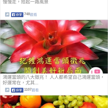
慢慢走，拾起一路風景
748
觀看
鴻運當頭的八大徵兆！ 人人都希望自己鴻運當頭，
好運常在，尤其...
1107
觀看