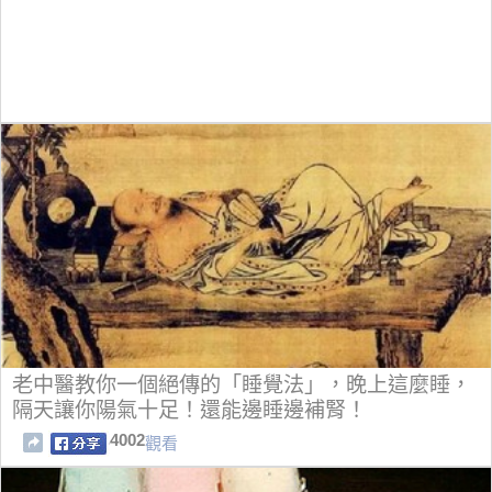
老中醫教你一個絕傳的「睡覺法」，晚上這麼睡，
隔天讓你陽氣十足！還能邊睡邊補腎！
4002
觀看