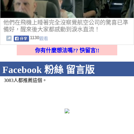
他們在飛機上睡著完全沒察覺航空公司的驚喜已準
備好，醒來後大家都感動到淚水直流！
1130
觀看
你有什麼想法嗎?? 快留言!!
Facebook 粉絲 留言版
3083人都推薦這個。