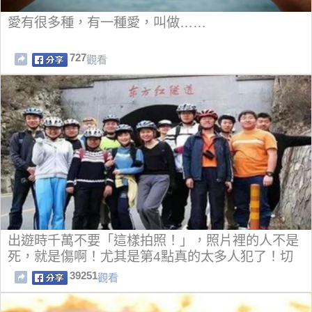
愛有很多種，有一種愛，叫做……
727
觀看
出遊時千萬不要「這樣拍照！」，照片裡的人不是
死，就是傷啊！尤其是第4點真的太多人犯了！切
記啊！
39251
觀看