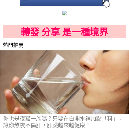
轉發 分享 是一種境界
熱門推薦
你也是夜貓一族嗎？只要在白開水裡加點「料」，
讓你熬夜不傷肝，肝臟越來越健康！