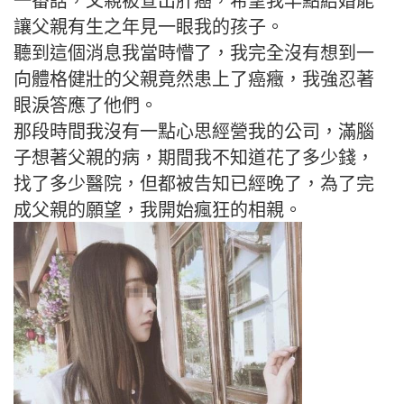
一番話，父親被查出肝癌，希望我早點結婚能
讓父親有生之年見一眼我的孩子。
聽到這個消息我當時懵了，我完全沒有想到一
向體格健壯的父親竟然患上了癌癥，我強忍著
眼淚答應了他們。
那段時間我沒有一點心思經營我的公司，滿腦
子想著父親的病，期間我不知道花了多少錢，
找了多少醫院，但都被告知已經晚了，為了完
成父親的願望，我開始瘋狂的相親。