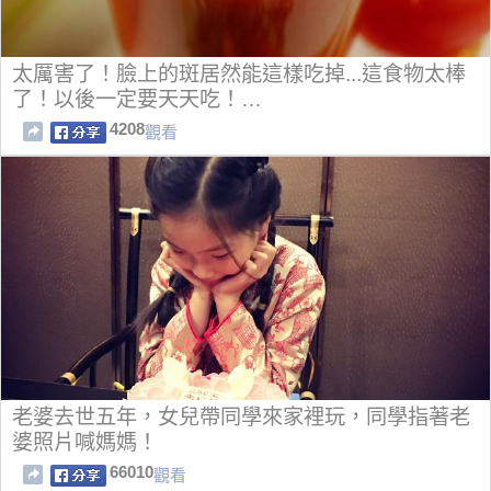
太厲害了！臉上的斑居然能這樣吃掉...這食物太棒
了！以後一定要天天吃！…
4208
觀看
老婆去世五年，女兒帶同學來家裡玩，同學指著老
婆照片喊媽媽！
66010
觀看