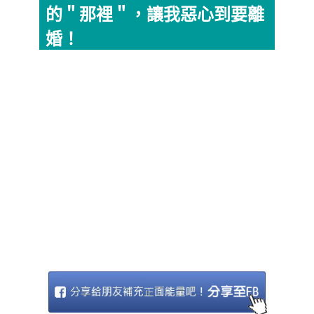
的＂那裡＂，讓我惡心到要離
婚！