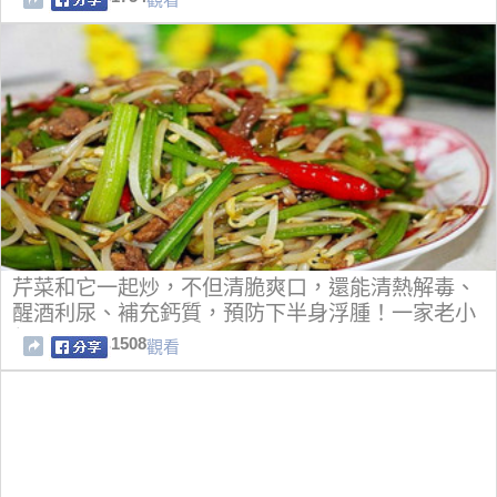
芹菜和它一起炒，不但清脆爽口，還能清熱解毒、
醒酒利尿、補充鈣質，預防下半身浮腫！一家老小
都需要~
1508
觀看