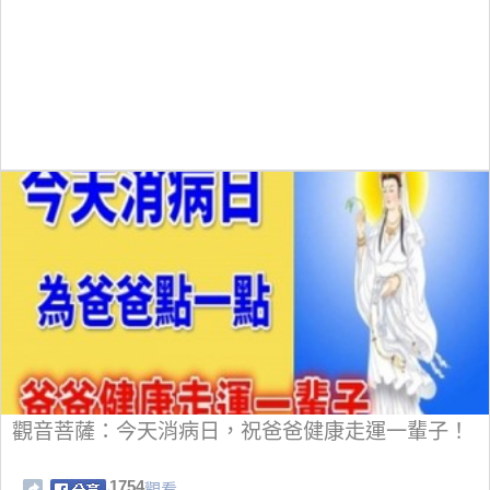
觀音菩薩：今天消病日，祝爸爸健康走運一輩子！
1754
觀看