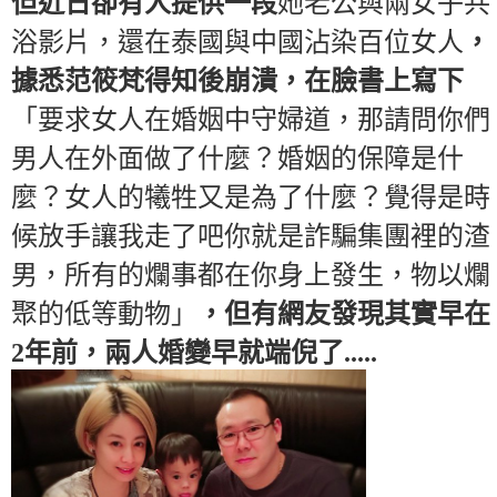
但近日卻有人提供一段
她老公與兩女子共
浴影片，還在泰國與中國沾染百位女人
，
據悉范筱梵得知後崩潰，在臉書上寫下
「要求女人在婚姻中守婦道，那請問你們
男人在外面做了什麼？婚姻的保障是什
麼？女人的犧牲又是為了什麼？覺得是時
候放手讓我走了吧你就是詐騙集團裡的渣
男，所有的爛事都在你身上發生，物以爛
聚的低等動物」
，但有網友發現其實早在
2年前，兩人婚變早就端倪了.....