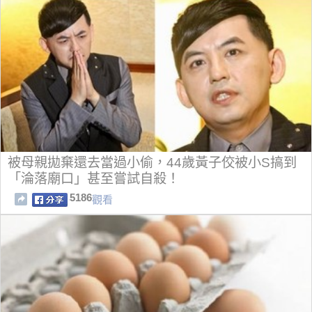
被母親拋棄還去當過小偷，44歲黃子佼被小S搞到
「淪落廟口」甚至嘗試自殺！
5186
觀看