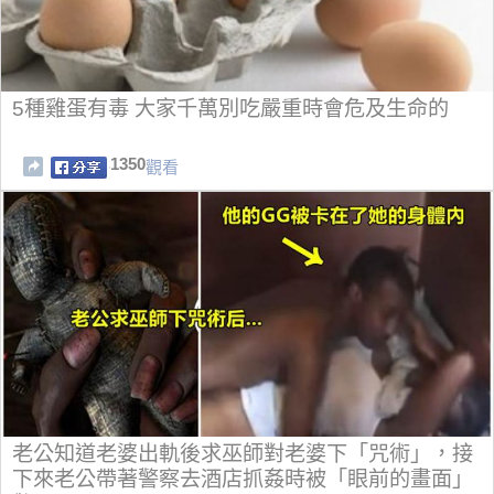
5種雞蛋有毒 大家千萬別吃嚴重時會危及生命的
1350
觀看
老公知道老婆出軌後求巫師對老婆下「咒術」，接
下來老公帶著警察去酒店抓姦時被「眼前的畫面」