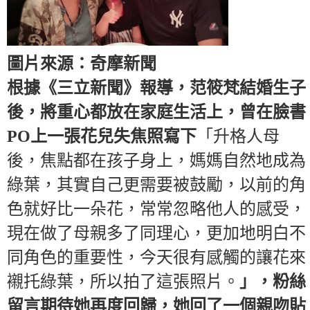
圖片來源：奇摩新聞
根據《三立新聞》報導，范筱梵結婚生子
後，將重心都放在家庭生活上，曾在臉書
PO上一張花兒失焦照寫下
「升格人母
後，焦點都在孩子身上，媽媽自然地成為
綠葉，其實自己更需要被鼓勵，以前的角
色就好比一朵花，常常忽略他人的感受，
現在做了母親多了同理心，更加地明白不
同角色的重要性，今天很有感觸的讓花來
襯托綠葉，所以拍了這張照片。
」，粉絲
留言期待她再度回歸，她回了一個親吻貼