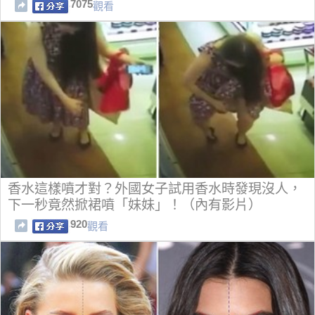
7075
觀看
香水這樣噴才對？外國女子試用香水時發現沒人，
下一秒竟然掀裙噴「妹妹」！（內有影片）
920
觀看