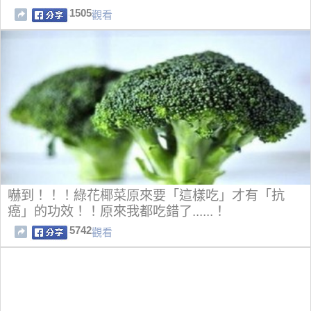
1505
觀看
嚇到！！！綠花椰菜原來要「這樣吃」才有「抗
癌」的功效！！原來我都吃錯了......！
5742
觀看