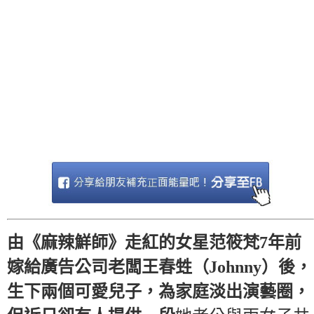
由《麻辣鮮師》走紅的女星范筱梵7年前
嫁給廣告公司老闆王春甡（Johnny）後，
生下兩個可愛兒子，為家庭淡出演藝圈，