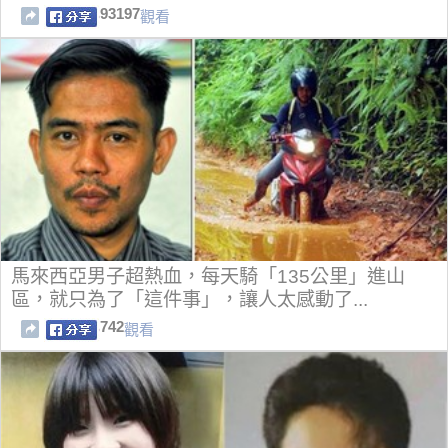
驚呆了！
93197
觀看
馬來西亞男子超熱血，每天騎「135公里」進山
區，就只為了「這件事」，讓人太感動了...
742
觀看