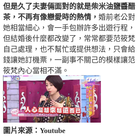
但是久了夫妻倆面對的就是柴米油鹽醬醋
茶，不再有像戀愛時的熱情，
婚前老公對
她相當細心，會一手包辦許多出遊行程，
但結婚後什麼都改變了，常常都要范筱梵
自己處理，也不幫忙或提供想法，只會給
錢讓她訂機票，一副事不關己的模樣讓范
筱梵內心當相不滿。
圖片來源：Youtube