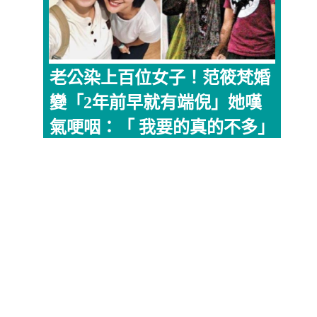
老公染上百位女子！范筱梵婚
變「2年前早就有端倪」她嘆
氣哽咽：「 我要的真的不多」