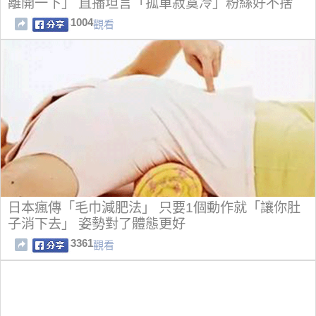
離開一下」 直播坦言「孤單寂寞冷」粉絲好不捨
1004
觀看
日本瘋傳「毛巾減肥法」 只要1個動作就「讓你肚
子消下去」 姿勢對了體態更好
3361
觀看