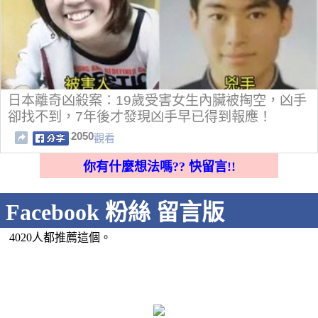
日本離奇凶殺案：19歲受害女生內臟被掏空，凶手
卻找不到，7年後才發現凶手早已得到報應！
2050
觀看
你有什麼想法嗎?? 快留言!!
Facebook 粉絲 留言版
4020人都推薦這個。