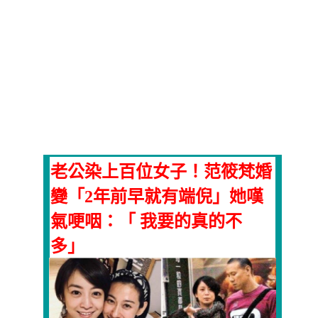
老公染上百位女子！范筱梵婚
變「2年前早就有端倪」她嘆
氣哽咽：「 我要的真的不
多」