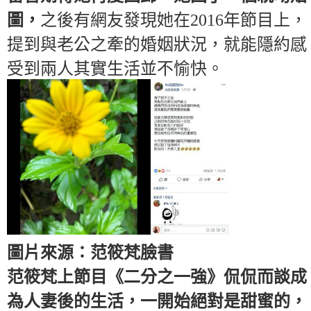
圖，
之後有網友發現她在2016年節目上，
提到與老公之牽的婚姻狀況，就能隱約感
受到兩人其實生活並不愉快。
圖片來源：范筱梵臉書
范筱梵上節目《二分之一強》侃侃而談成
為人妻後的生活，一開始絕對是甜蜜的，