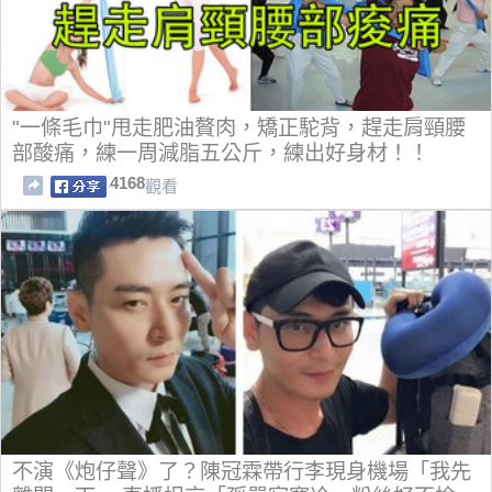
"一條毛巾"甩走肥油贅肉，矯正駝背，趕走肩頸腰
部酸痛，練一周減脂五公斤，練出好身材！！
4168
觀看
不演《炮仔聲》了？陳冠霖帶行李現身機場「我先