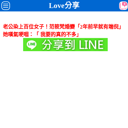
Love分享
老公染上百位女子！范筱梵婚變「2年前早就有端倪」
她嘆氣哽咽：「 我要的真的不多」