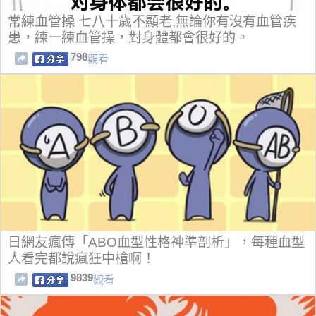
常練血管操 七八十歲不顯老,無論你有沒有血管疾
患，練一練血管操，對身體都會很好的。
798
觀看
日網友瘋傳「ABO血型性格神準剖析」，每種血型
人看完都說瘋狂中槍啊！
9839
觀看