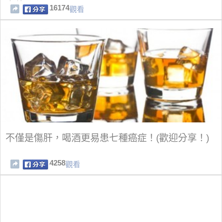
走他！
16174
觀看
不僅是傷肝，喝酒更易患七種癌症！(歡迎分享！)
4258
觀看