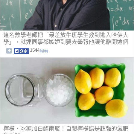
這名數學老師把「最差放牛班學生教到進入哈佛大
學」，就連同事都嫉妒到要去舉報他讓他離開這個
學樣...
1544
觀看
檸檬、冰糖加白醋兩瓶！自製檸檬醋是超強的減肥