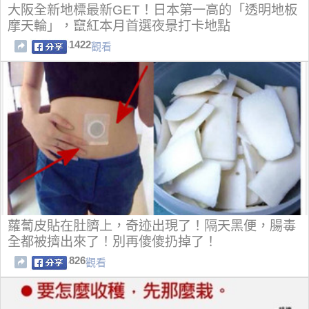
大阪全新地標最新GET！日本第一高的「透明地板
摩天輪」，竄紅本月首選夜景打卡地點
1422
觀看
蘿蔔皮貼在肚臍上，奇迹出現了！隔天黑便，腸毒
全都被擠出來了！別再傻傻扔掉了！
826
觀看