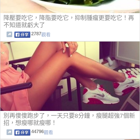
降壓要吃它，降脂要吃它，抑制腫瘤更要吃它！再
不知道就虧大了
2787
觀看
別再傻傻跑步了，一天只要8分鐘，瘦腿超強7個新
招，想瘦哪就瘦哪！
44796
觀看