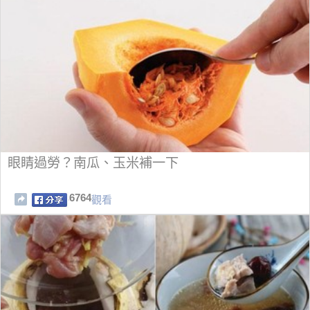
眼睛過勞？南瓜、玉米補一下
6764
觀看