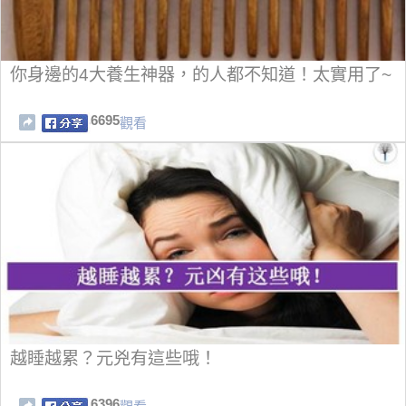
你身邊的4大養生神器，的人都不知道！太實用了~
6695
觀看
越睡越累？元兇有這些哦！
6396