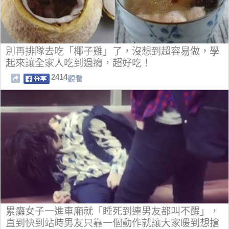
別再排隊去吃「椰子雞」了，沒想到超容易做，學
起來讓全家人吃到過癮，超好吃！
2414
觀看
累癱女子一進車廂就「睡死到連男友都叫不醒」，
直到快到站時男友只靠一個動作就讓大家暖到想搶