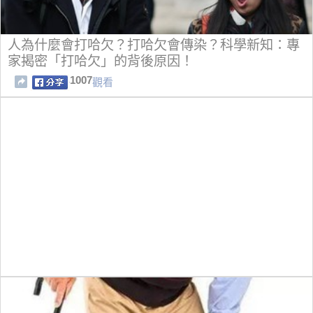
人為什麼會打哈欠？打哈欠會傳染？科學新知：專
家揭密「打哈欠」的背後原因！
1007
觀看