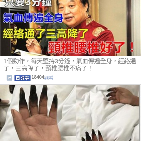
1個動作，每天堅持3分鐘，氣血傳遍全身，經絡通
了，三高降了，頸椎腰椎不痛了！
18404
觀看