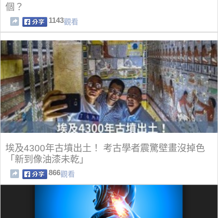
個？
1143
觀看
埃及4300年古墳出土！ 考古學者震驚壁畫沒掉色
「新到像油漆未乾」
866
觀看