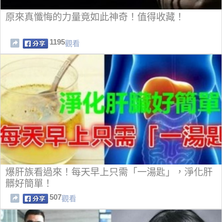
原來真懺悔的力量竟如此神奇！值得收藏！
1195
觀看
爆肝族看過來！每天早上只需「一湯匙」，淨化肝
髒好簡單！
507
觀看