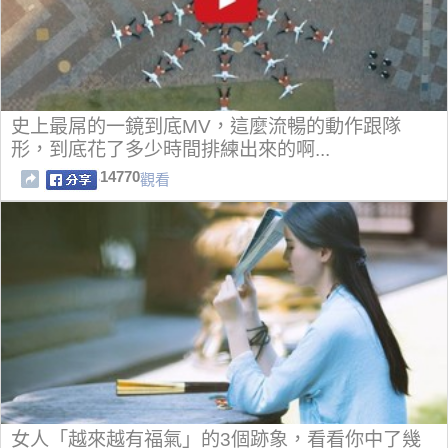
史上最屌的一鏡到底MV，這麼流暢的動作跟隊
形，到底花了多少時間排練出來的啊...
14770
觀看
女人「越來越有福氣」的3個跡象，看看你中了幾