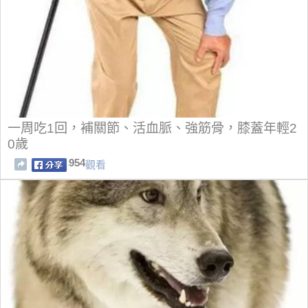
一周吃1回，補關節、活血脈、強筋骨，膝蓋年輕2
0歲
954
觀看