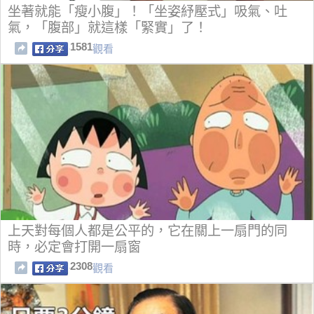
坐著就能「瘦小腹」！「坐姿紓壓式」吸氣、吐
氣，「腹部」就這樣「緊實」了！
1581
觀看
上天對每個人都是公平的，它在關上一扇門的同
時，必定會打開一扇窗
2308
觀看