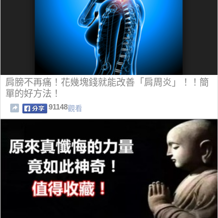
肩膀不再痛！花幾塊錢就能改善「肩周炎」！！簡
單的好方法！
91148
觀看