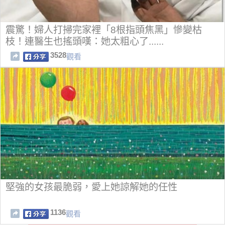
震驚！婦人打掃完家裡「8根指頭焦黑」慘變枯
枝！連醫生也搖頭嘆：她太粗心了......
3528
觀看
堅強的女孩最脆弱，愛上她諒解她的任性
1136
觀看