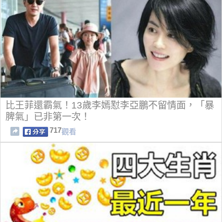
比王菲還霸氣！13歲李嫣懟李亞鵬不留情面，「暴
脾氣」已非第一次！
717
觀看