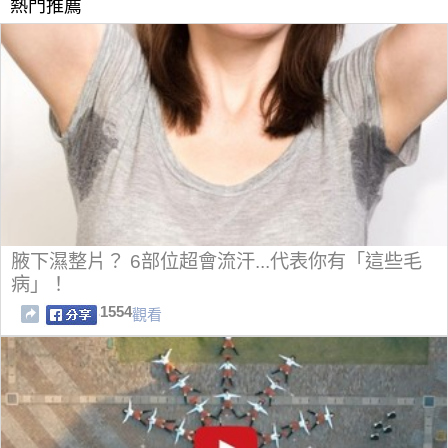
熱門推薦
腋下濕整片？ 6部位超會流汗...代表你有「這些毛
病」！
1554
觀看