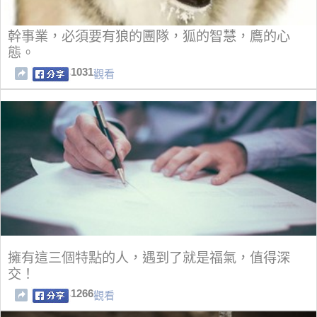
幹事業，必須要有狼的團隊，狐的智慧，鷹的心
態。
1031
觀看
擁有這三個特點的人，遇到了就是福氣，值得深
交！
1266
觀看