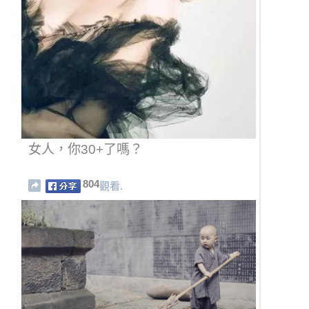
女人，你30+了嗎？
804
觀看.