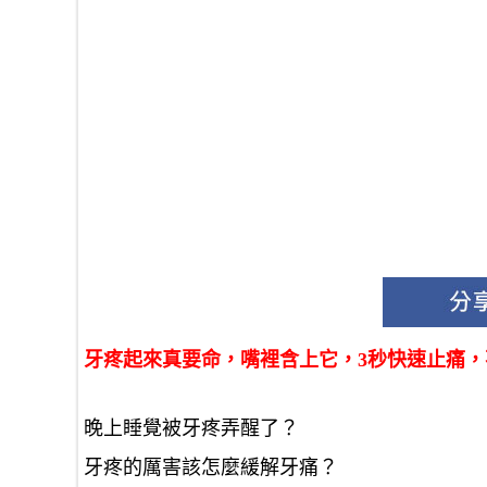
牙疼起來真要命，嘴裡含上它，3秒快速止痛
晚上睡覺被牙疼弄醒了？
牙疼的厲害該怎麼緩解牙痛？