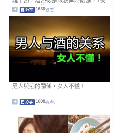
離了婚，離婚後她求我再陪陪她，7天
之後我卻後悔了!!
1630
觀看.
男人與酒的關係，女人不懂！
1008
觀看.