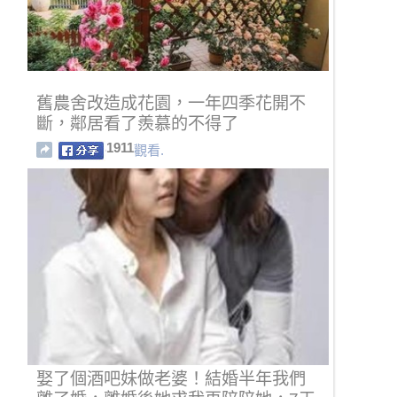
舊農舍改造成花園，一年四季花開不
斷，鄰居看了羨慕的不得了
1911
觀看.
娶了個酒吧妹做老婆！結婚半年我們