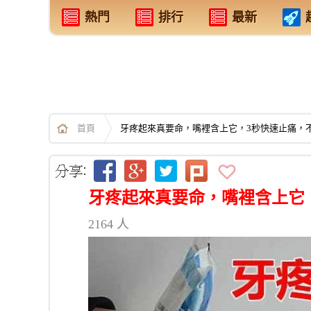
熱門
排行
最新
首頁
牙疼起來真要命，嘴裡含上它，3秒快速止痛，
牙疼起來真要命，嘴裡含上它
2164 人