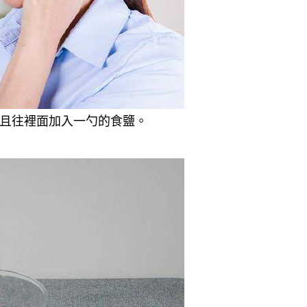
並且往裡面加入一勺的食鹽。