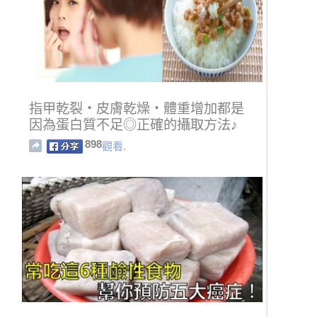
指甲乾裂・皮膚乾燥・體重增加都是
因為蛋白質不足◎正確的攝取方法♪
898
觀看.