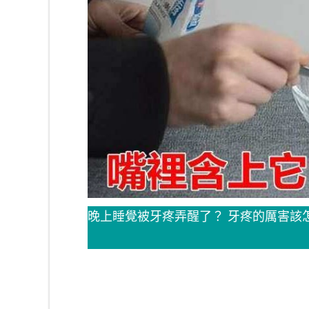
晚上睡覺被牙疼弄醒了？ 牙疼的厲害該怎