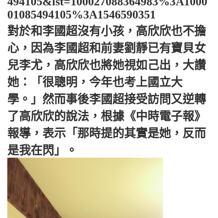
494105&lst=100027088364983%3A1000
01085494105%3A1546590351
對於和李國超沒有小孩，高欣欣也不擔
心，因為李國超和前妻劉靜已有寶貝女
兒李尤，高欣欣也將她視如己出，大讚
她：「很聰明，今年也考上國立大
學。」然而事後李國超接受訪問又逆轉
了高欣欣的說法，根據《中時電子報》
報導，表示「那時提的其實是她，反而
是我在閃」。