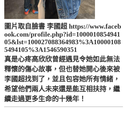
圖片取自臉書 李國超 https://www.faceb
ook.com/profile.php?id=1000010854941
05&lst=100027088364983%3A10000108
5494105%3A1546590351
真是心疼高欣欣曾經遇見令她如此無法
釋懷的傷心故事，但也替她開心後來被
李國超找到了，並且包容她所有情緒，
希望他們兩人未來還是能互相扶持，繼
續走過更多生命的十幾年！