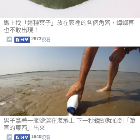
馬上找「這種葉子」放在家裡的各個角落，蟑螂再
也不敢出現！
2673
觀看
男子拿著一瓶鹽灑在海灘上 下一秒鏡頭就拍到「筆
直的東西」出來
1940
觀看