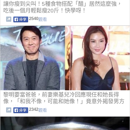
讓你瘦到尖叫！5種食物搭配「醋」居然這麼強，
吃後一個月輕鬆瘦20斤！快學呀！
2540
觀看
黎明要當爸爸，前妻樂基兒冷回應現任和她長得
像，「和我不像，可能和她像！」竟意外揭發男方
最愛的人！
2342
觀看