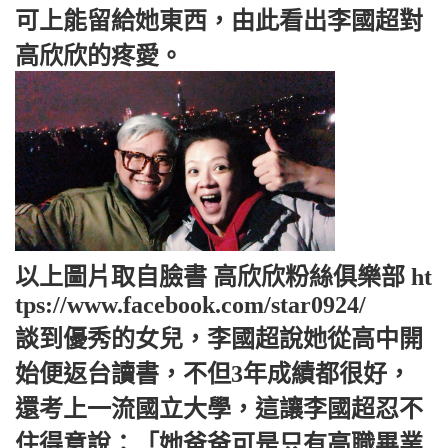
可上能留給她東西，由此看出李國超對
高欣欣的疼愛。
以上圖片取自臉書 高欣欣粉絲俱樂部 ht
tps://www.facebook.com/star0924/
談到優秀的女兒，李國超說她從高中開
始便返台讀書，不但3年成績都很好，
還考上一流國立大學，這讓李國超忍不
住得意說：「她爸爸可是只有高職畢業