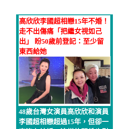
高欣欣李國超相戀15年不婚！
走不出傷痛「把繼女視如己
出」 盼50歲前登記：至少留
東西給她
48歲台灣女演員高欣欣和演員
李國超相戀超過15年，但卻一