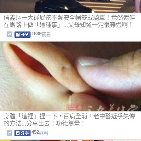
信義區一大群屁孩不戴安全帽雙載騎車！竟然還停
在馬路上做「這種事」...父母知道一定很難過啊！
1839
觀看
身體「這裡」捏一下，百病全消！老中醫近乎失傳
的方法...分享出去！功德無量！
452
觀看