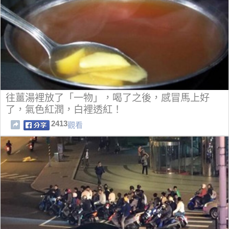
往薑湯裡放了「一物」，喝了之後，感冒馬上好
了，氣色紅潤，白裡透紅！
2413
觀看