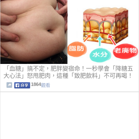
「血糖」搞不定，肥胖變宿命！一秒學會「降糖五
大心法」怒甩肥肉，這種「致肥飲料」不可再喝！
1864
觀看