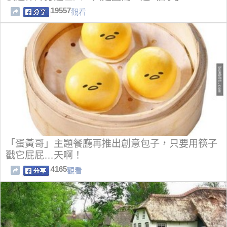
19557
觀看
「蛋黃哥」主題餐廳再推出創意包子，只要用筷子
戳它屁屁…天啊！
4165
觀看