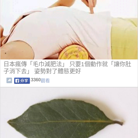
日本瘋傳「毛巾減肥法」 只要1個動作就「讓你肚
子消下去」 姿勢對了體態更好
3360
觀看