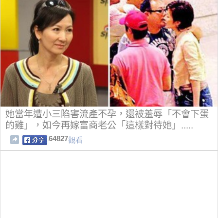
她當年遭小三陷害流產不孕，還被羞辱「不會下蛋
的雞」，如今再嫁富商老公「這樣對待她」.....
64827
觀看