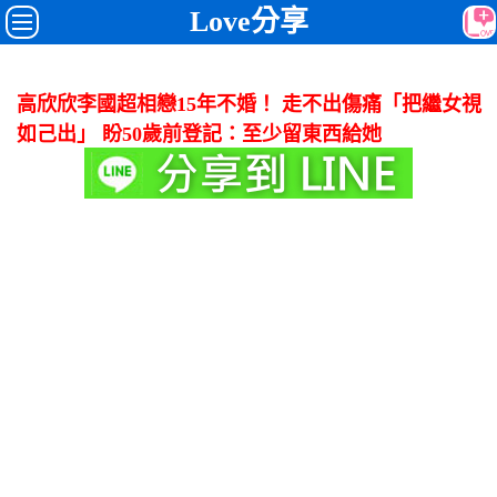
Love分享
高欣欣李國超相戀15年不婚！ 走不出傷痛「把繼女視
如己出」 盼50歲前登記：至少留東西給她