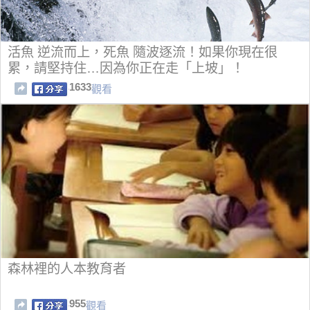
活魚 逆流而上，死魚 隨波逐流！如果你現在很
累，請堅持住…因為你正在走「上坡」！
1633
觀看
森林裡的人本教育者
955
觀看