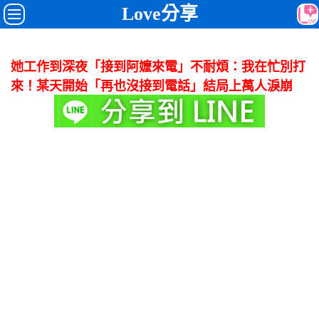
Love分享
她工作到深夜「接到阿嬤來電」不耐煩：我在忙別打
來！某天開始「再也沒接到電話」結局上萬人淚崩