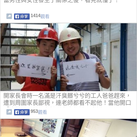
當男性與女性發生了關係之後，看完就懂了！
1414
觀看
開家長會時一名滿是汗臭髒兮兮的工人爸爸趕來，
遭到周圍家長鄙視，連老師都看不起他！當他開口
「這樣說」後，在場所有人都說不出話了...
953
觀看