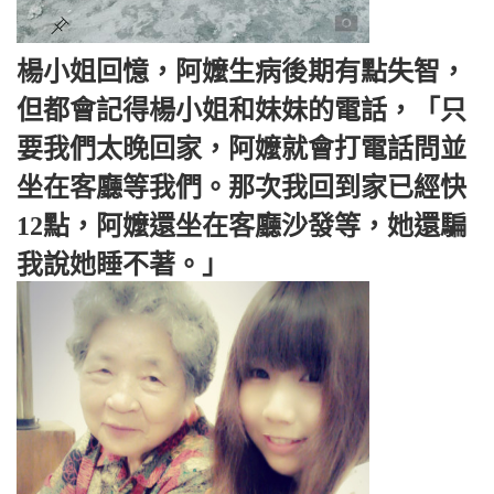
楊小姐回憶，阿嬤生病後期有點失智，
但都會記得楊小姐和妹妹的電話，「只
要我們太晚回家，阿嬤就會打電話問並
坐在客廳等我們。那次我回到家已經快
12點，阿嬤還坐在客廳沙發等，她還騙
我說她睡不著。」