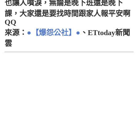
也讓人噴淚，無論是晚下班還是晚下
課，大家還是要找時間跟家人報平安啊
QQ
來源：
●【爆怨公社】●
、ETtoday新聞
雲