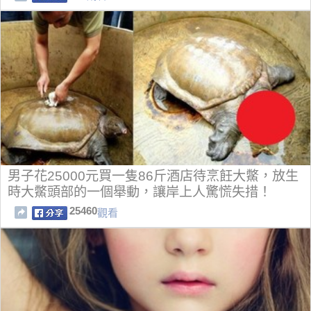
男子花25000元買一隻86斤酒店待烹飪大鱉，放生
時大鱉頭部的一個舉動，讓岸上人驚慌失措！
25460
觀看