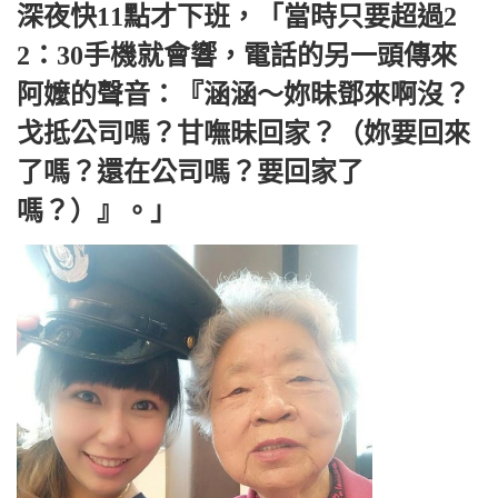
深夜快11點才下班，「當時只要超過2
2：30手機就會響，電話的另一頭傳來
阿嬤的聲音：『涵涵～妳昧鄧來啊沒？
戈抵公司嗎？甘嘸昧回家？（妳要回來
了嗎？還在公司嗎？要回家了
嗎？）』。」