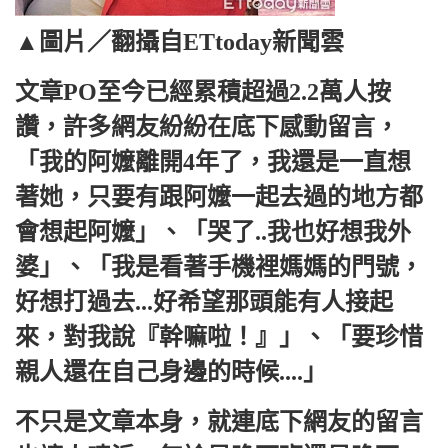
▲圖片／翻攝自ETtoday新聞雲
文章PO至今已經累積超過2.2萬人按
讚，許多網友紛紛在底下感動留言，
「我的阿嬤離開4年了，我還是一直想
著她，只要有跟阿嬤一起去過的地方都
會想起阿嬤」、「哭了..我也好想我外
婆」、「我是看著手機裡媽媽的門號，
好想打過去...好希望那頭能有人接起
來，對我說『幹嘛啦！』」、「要珍惜
親人還在自己身邊的時候....」
不只是文章本身，就連底下網友的留言