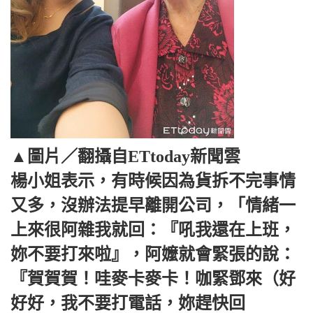
▲圖片／翻攝自ETtoday新聞雲
楊小姐表示，有時候因為貨拆不完事情
又多，沒辦法提早離開公司，「情緒一
上來很阿雜我就回：『吼我還在上班，
妳不要打來啦』，阿嬤就會緊張的說：
『賀賀賀！哇麥卡麥卡！咖緊鄧來（好
好好，我不要打電話，妳趕快回