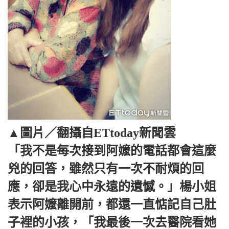
▲圖片／翻攝自ETtoday新聞雲
「我不是每次接到阿嬤的電話都會這麼
兇的回答，雖然只有一次不耐煩的回
應，卻是我心中永遠的遺憾。」楊小姐
表示阿嬤離開前，都還一直惦記自己肚
子裡的小孩，「我最後一次去醫院看她