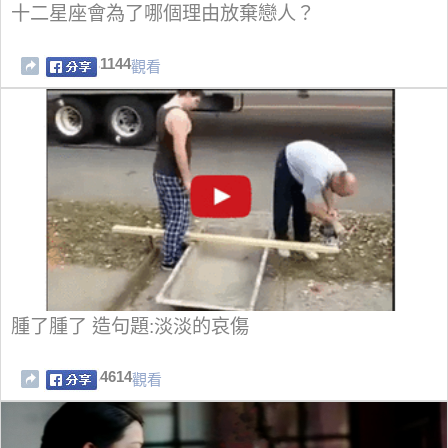
十二星座會為了哪個理由放棄戀人？
1144
觀看
腫了腫了 造句題:淡淡的哀傷
4614
觀看