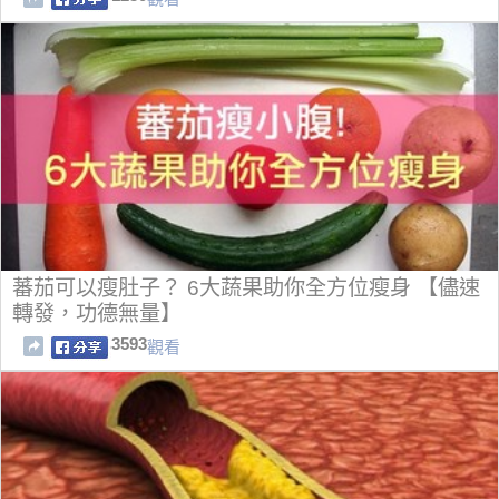
蕃茄可以瘦肚子？ 6大蔬果助你全方位瘦身 【儘速
轉發，功德無量】
3593
觀看