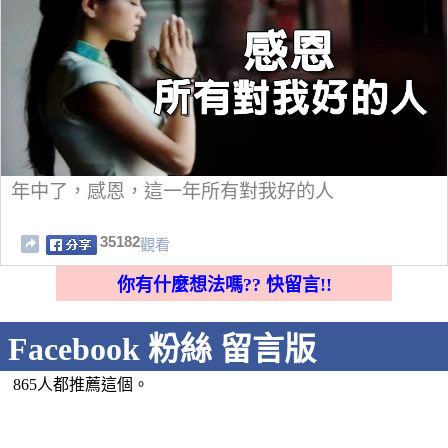
年中了，感恩，這一年所有對我好的人
35182
觀看
你有什麼想法嗎?? 快留言!!
Facebook 粉絲 留言版
865人都推薦這個。