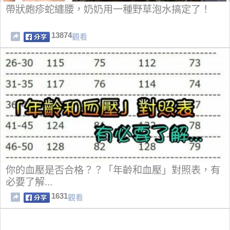
帶狀皰疹蛇纏腰，奶奶用一種野草泡水搞定了！
13874
觀看
你的血壓是否合格？？「年齡和血壓」對照表，有
必要了解...
1631
觀看