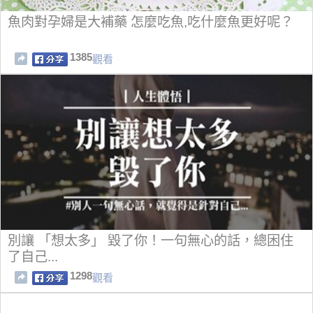
魚肉對孕婦是大補藥 怎麼吃魚,吃什麼魚更好呢？
1385
觀看
別讓 「想太多」 毀了你！一句無心的話，總困住
了自己...
1298
觀看