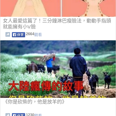
女人最愛這篇了！三分鐘淋巴瘦臉法，動動手指頭
就能擁有小V臉
2664
觀看
《你是砍柴的，他是放羊的》
1230
觀看