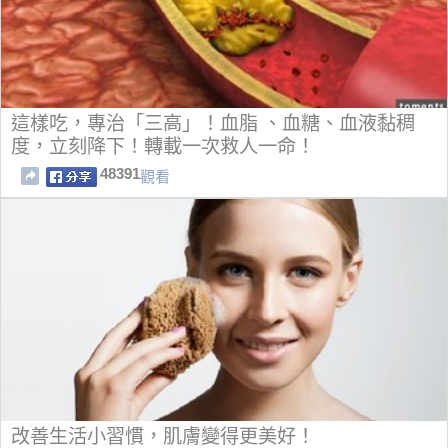
這樣吃，專治「三高」！血脂 、血糖、血液黏稠
度，立刻降下！轉載一次救人一命！
48391
觀看
改善生活小習慣，肌膚變得更美好！