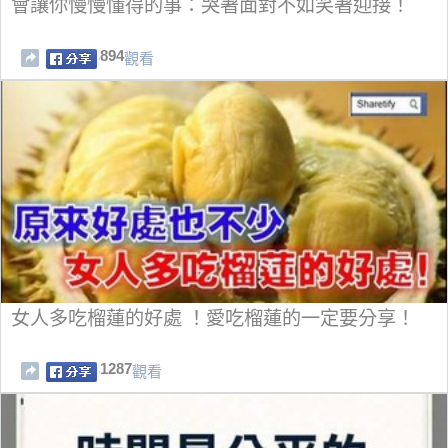
會讓你慢慢懂得的事：哭著面對不如笑著迎接！
894
觀看
女人多吃榴蓮的好處 ！愛吃榴蓮的一定要分享！
1287
觀看