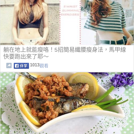
躺在地上就能瘦咯！5招簡易纖腰瘦身法，馬甲線
快要跑出來了耶～
1013
觀看