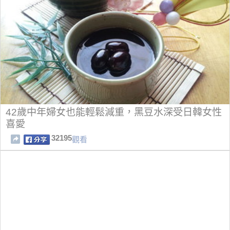
42歲中年婦女也能輕鬆減重，黑豆水深受日韓女性
喜愛
32195
觀看