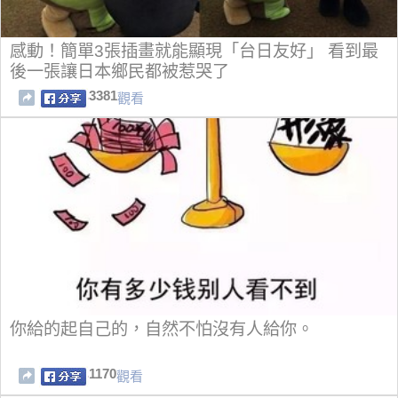
感動！簡單3張插畫就能顯現「台日友好」 看到最
後一張讓日本鄉民都被惹哭了
3381
觀看
你給的起自己的，自然不怕沒有人給你。
1170
觀看