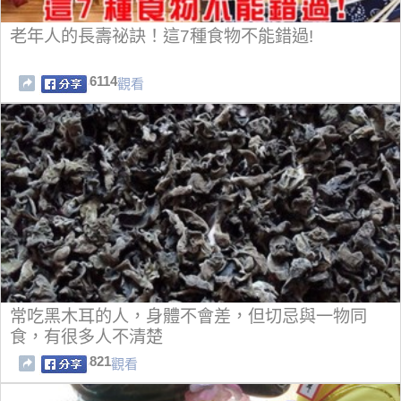
老年人的長壽祕訣！這7種食物不能錯過!
6114
觀看
常吃黑木耳的人，身體不會差，但切忌與一物同
食，有很多人不清楚
821
觀看