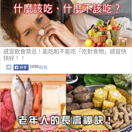
感冒飲食禁忌！能吃和不能吃「吃對食物」感冒快
快好！！
1096
觀看