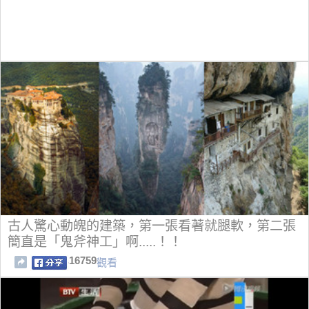
古人驚心動魄的建築，第一張看著就腿軟，第二張
簡直是「鬼斧神工」啊.....！！
16759
觀看