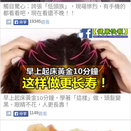
觸目驚心：誇張「低頭族」，現場慘烈，有手機的
都看看吧，現在看還不晚！！
19345
觀看
早上起床黃金10分鐘，學著「這樣」做，頭髮變
黑、眼睛不花，人更長壽！
1149
觀看