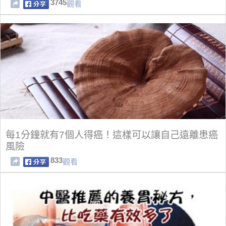
3745
觀看
每1分鐘就有7個人得癌！這樣可以讓自己遠離患癌
風險
833
觀看