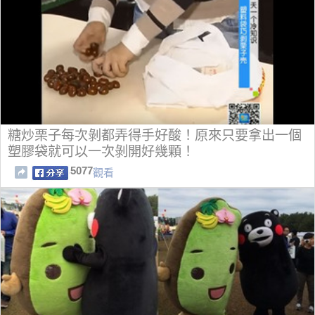
糖炒栗子每次剝都弄得手好酸！原來只要拿出一個
塑膠袋就可以一次剝開好幾顆！
5077
觀看