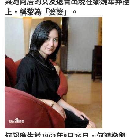
與她同居的女友還曾出現在黎婉華葬禮
上，稱黎為「婆婆」。
何超瓊生於1962年8月26日，何鴻燊與