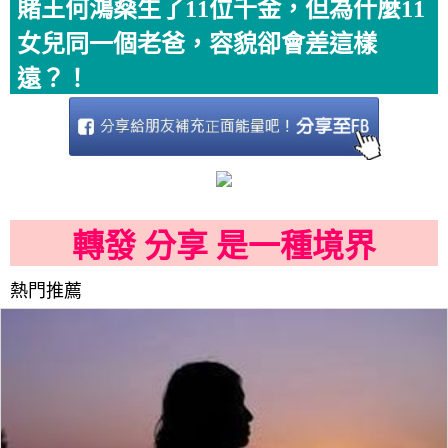
賭王何鴻燊生了11位千金，但為什麼11
女兒同一個老爸，容貌卻會差這樣
遠？！
轉發 分享 是一種境界
熱門推薦