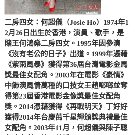
二房四女：何超儀（Josie Ho）1974年1
2月26日出生於香港，演員、歌手，是
賭王何鴻燊二房四女。1995年因參演
《沒有老公的日子》出道。1999年憑藉
《紫雨風暴》獲得第36屆台灣電影金馬
獎最佳女配角。2003年在電影《豪情》
中飾演風情萬種的口技女王趙啷啷並奪
得第23屆香港電影金像獎最佳女配角
獎。2014憑藉獲得《再戰明天》丁好好
獲得2014年台慶萬千星輝頒獎典禮最佳
女配角。2003年11月，何超儀與陳子聰