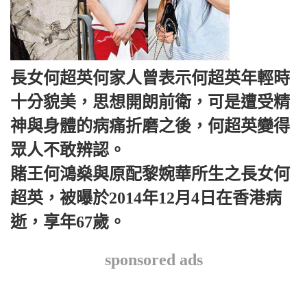
長女何超英何家人曾表示何超英年輕時
十分貌美，思想開朗前衛，可是遭受精
神與身體的病痛折磨之後，何超英變得
眾人不敢辨認。
賭王何鴻燊與原配黎婉華所生之長女何
超英，被曝於2014年12月4日在香港病
逝，享年67歲。
sponsored ads