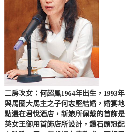
二房次女：何超鳳1964年出生，1993年
與馬圈大馬主之子何志堅結婚，婚宴地
點選在君悅酒店，新娘所佩戴的首飾是
英女王御用首飾店所設計，鑽石頭冠配