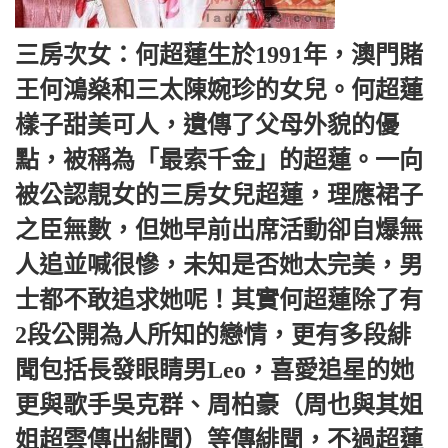
三房次女：何超蓮生於1991年，澳門賭
王何鴻燊和三太陳婉珍的女兒。何超蓮
樣子甜美可人，遺傳了父母外貌的優
點，被稱為「最索千金」的超蓮。一向
被公認靚女的三房女兒超蓮，理應裙子
之臣無數，但她早前出席活動卻自爆無
人追並喊很慘，未知是否她太完美，男
士都不敢追求她呢！其實何超蓮除了有
2段公開為人所知的戀情，更有多段緋
聞包括長發眼睛男Leo，喜愛追星的她
更與歌手吳克群、周柏豪（周也與其姐
姐超雲傳出緋聞）等傳緋聞，不過超蓮