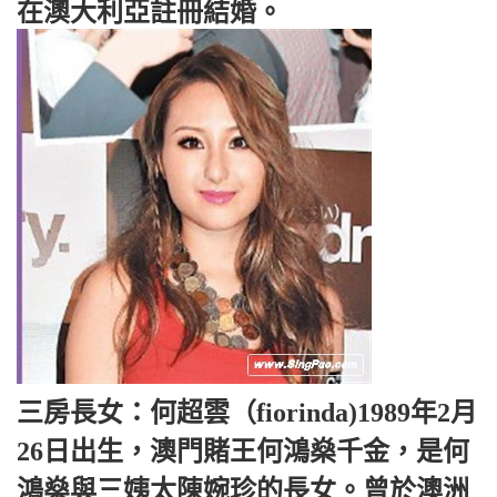
在澳大利亞註冊結婚。
三房長女：何超雲（fiorinda)1989年2月
26日出生，澳門賭王何鴻燊千金，是何
鴻燊與三姨太陳婉珍的長女。曾於澳洲