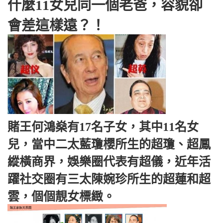
什麼11女兒同一個老爸，容貌卻
會差這樣遠？！
賭王何鴻燊有17名子女，其中11名女
兒，當中二太藍瓊櫻所生的超瓊、超鳳
縱橫商界，娛樂圈代表有超儀，近年活
躍社交圈有三太陳婉珍所生的超蓮和超
雲，個個靚女標緻。