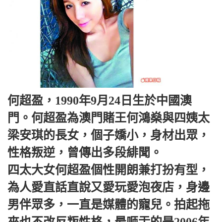
何超盈，1990年9月24日生於中國澳
門。何超盈為澳門賭王何鴻燊與四姨太
梁安琪的長女，個子嬌小，身材出眾，
性格叛逆，曾傳出多段緋聞。
四太大女何超盈個性開朗兼打扮有型，
為人愛直話直說又愛玩愛泡夜店，身邊
男伴眾多，一直是媒體的寵兒。拍起拖
來也不改反叛性格，最咂舌的是2006年