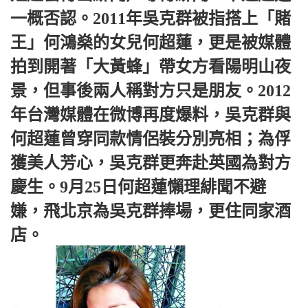
一概否認。2011年吳克群被指搭上「賭
王」何鴻燊的女兒何超蓮，更是被媒體
拍到開著「大黃蜂」帶女方看陽明山夜
景，但事後兩人稱對方只是朋友。2012
年台灣媒體在微博再度爆料，吳克群與
何超蓮曾穿同款情侶裝分別亮相；為俘
獲美人芳心，吳克群更奔赴英國為對方
慶生。9月25日何超蓮懶理緋聞不避
嫌，飛北京為吳克群捧場，更住同家酒
店。