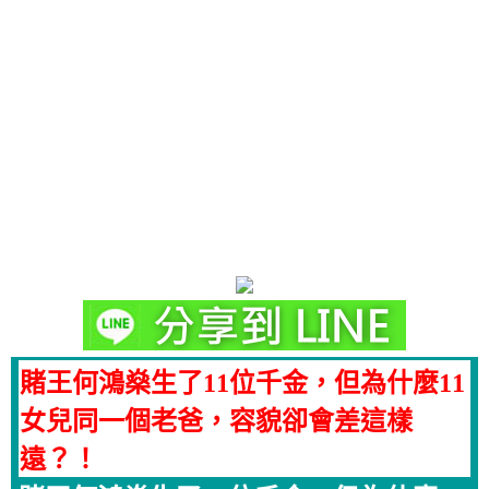
賭王何鴻燊生了11位千金，但為什麼11
女兒同一個老爸，容貌卻會差這樣
遠？！