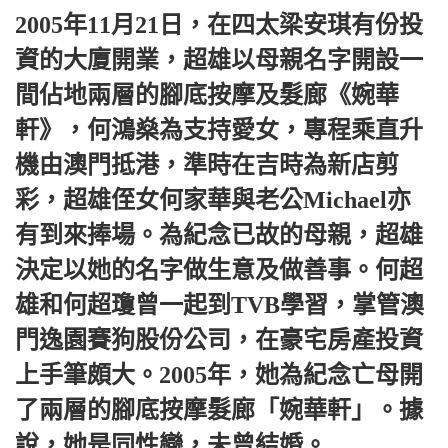
2005年11月21日，在四太梁安琪有份投
資的大廈開業，超雄以母親名字開設一
間佔地兩層的腳底按摩及髮廊《婉華
軒》，何鴻燊為支持愛女，專程乘直升
機由澳門抵港，準時在吉時為新店剪
彩，超雄侄女何家華與老公Michael亦
有到來捧場。為紀念已故的母親，超雄
決定以她的名字做生意及做善事。何超
雄和何超瓊曾一起到TVB學習，掌管澳
門逸園賽狗股份公司，在豪宅房產投資
上手筆頗大。2005年，她為紀念亡母開
了兩層的腳底按摩髮廊「婉華軒」。據
說，她是同性戀，未曾結婚。