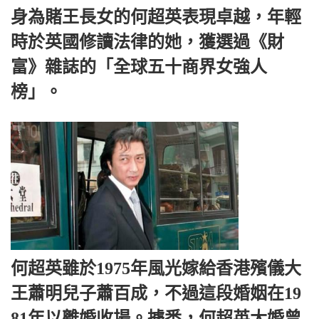
身為賭王長女的何超英表現卓越，年輕
時於英國修讀法律的她，獲選過《財
富》雜誌的「全球五十商界女強人
榜」。
何超英雖於1975年風光嫁給香港殯儀大
王蕭明兒子蕭百成，不過這段婚姻在19
81年以離婚收場。據悉，何超英大婚曾