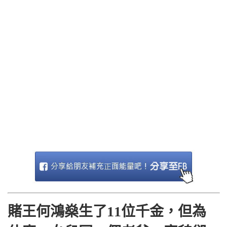
賭王何鴻燊生了11位千金，但為