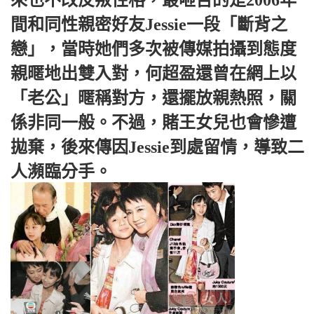
間和同性親密好友Jessie一段「斷背之
戀」，當時她們多次被傳媒拍攝到態度
親暱地出雙入對，何超盈還曾在網上以
「老公」暱稱對方，還擺放親熱照，關
係非同一般。不過，賭王女兒也會慘遭
拋棄，後來傳因Jessie到處留情，導致二
人瀕臨分手。