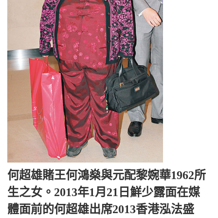
何超雄賭王何鴻燊與元配黎婉華1962所
生之女。2013年1月21日鮮少露面在媒
體面前的何超雄出席2013香港泓法盛