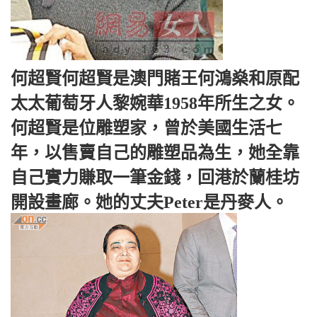
何超賢何超賢是澳門賭王何鴻燊和原配
太太葡萄牙人黎婉華1958年所生之女。
何超賢是位雕塑家，曾於美國生活七
年，以售賣自己的雕塑品為生，她全靠
自己實力賺取一筆金錢，回港於蘭桂坊
開設畫廊。她的丈夫Peter是丹麥人。