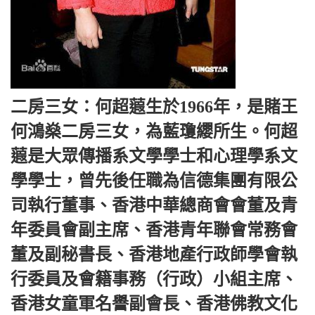
二房三女：何超蕸生於1966年，是賭王
何鴻燊二房三女，為藍瓊纓所生。何超
蕸是大眾傳播系文學學士和心理學系文
學學士，曾先後任職為信德集團有限公
司執行董事、香港中華總商會會董及青
年委員會副主席、香港青年聯會常務會
董及副秘書長、香港地產行政師學會執
行委員及會籍事務（行政）小組主席、
香港女童軍名譽副會長、香港佛教文化