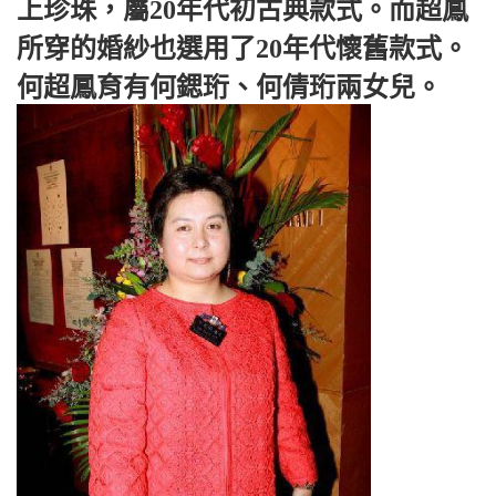
上珍珠，屬20年代初古典款式。而超鳳
所穿的婚紗也選用了20年代懷舊款式。
何超鳳育有何鍶珩、何倩珩兩女兒。