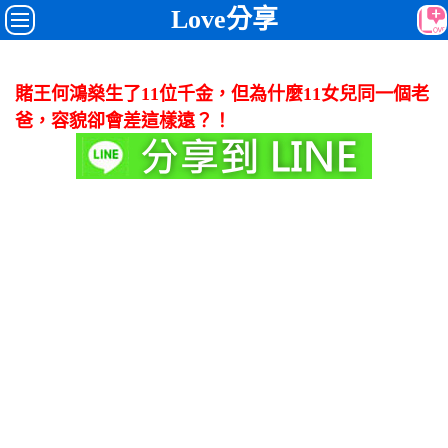
Love分享
賭王何鴻燊生了11位千金，但為什麼11女兒同一個老
爸，容貌卻會差這樣遠？！