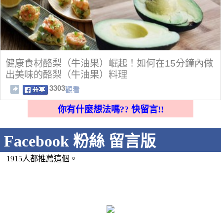
健康食材酪梨（牛油果）崛起！如何在15分鐘內做
出美味的酪梨（牛油果）料理
3303
觀看
你有什麼想法嗎?? 快留言!!
Facebook 粉絲 留言版
1915人都推薦這個。