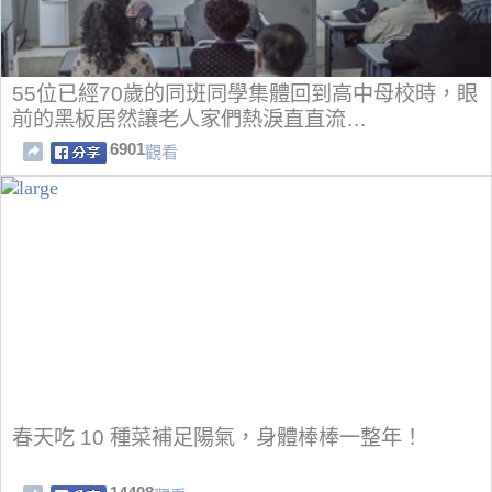
55位已經70歲的同班同學集體回到高中母校時，眼
前的黑板居然讓老人家們熱淚直直流…
6901
觀看
春天吃 10 種菜補足陽氣，身體棒棒一整年！