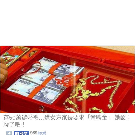
存50萬辦婚禮…遭女方家長要求「當聘金」 她酸：
廢了吧！
989
觀看