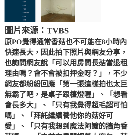
圖片來源：TVBS
原PO覺得通常香菇也不可能在8小時內
快速長大，因此拍下照片與網友分享，
也詢問網友說「可以用房間長菇當退租
理由嗎？會不會被扣押金呀？」，不少
網友都紛紛回應「第一張這樣拍也太巨
無霸了吧，是桌子跟檯燈喔」、「想看
會長多大」、「只有我覺得超毛超可怕
嗎」、「拜託繼續養他你的菇好可
愛」、「只有我想到魔法阿嬤的牆角香