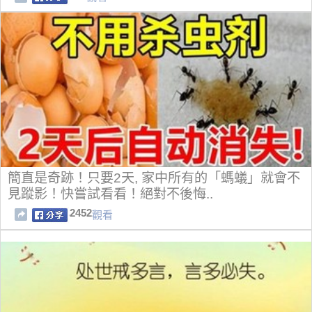
簡直是奇跡！只要2天, 家中所有的「螞蟻」就會不
見蹤影！快嘗試看看！絕對不後悔..
2452
觀看