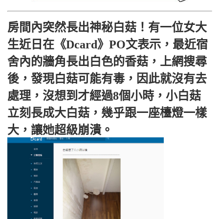
房間內突然長出神秘白菇！有一位女大
生近日在《Dcard》PO文表示，最近宿
舍內的牆角長出白色的香菇，上網搜尋
後，發現白菇可能有毒，因此就沒有去
處理，沒想到才經過8個小時，小白菇
立刻長成大白菇，幾乎跟一座檯燈一樣
大，讓她超級崩潰。