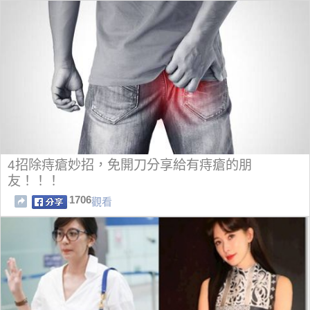
4招除痔瘡妙招，免開刀分享給有痔瘡的朋
友！！！
1706
觀看