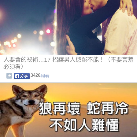
人要會的祕術…17 招讓男人慾罷不能！（不要害羞
必須看）
3426
觀看