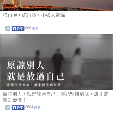
狼再壞，蛇再冷，不如人難懂
906
觀看
原諒別人，就是放過自己！誰能堅持到底，誰才能
笑到最後！
2004
觀看