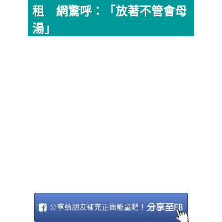
租 網驚呼：「放著不管會母
湯」