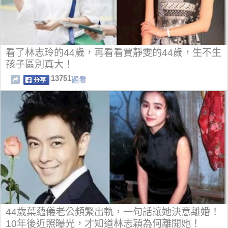
看了林志玲的44歲，再看看賈靜雯的44歲，生不生
孩子區別真大！
13751
觀看
44歲葉蘊儀老公頻繁出軌，一句話讓她決意離婚！
10年後近照曝光，才知道林志穎為何離開她！