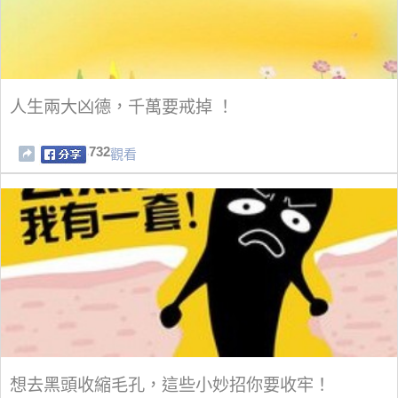
人生兩大凶德，千萬要戒掉 ！
732
觀看
想去黑頭收縮毛孔，這些小妙招你要收牢！