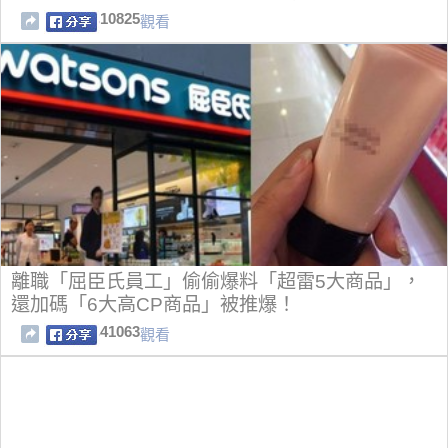
10825
觀看
離職「屈臣氏員工」偷偷爆料「超雷5大商品」，
還加碼「6大高CP商品」被推爆！
41063
觀看