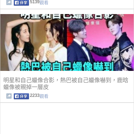
5139
觀看
明星和自己蠟像合影，熱巴被自己蠟像嚇到，鹿晗
蠟像被親掉一層皮
2233
觀看