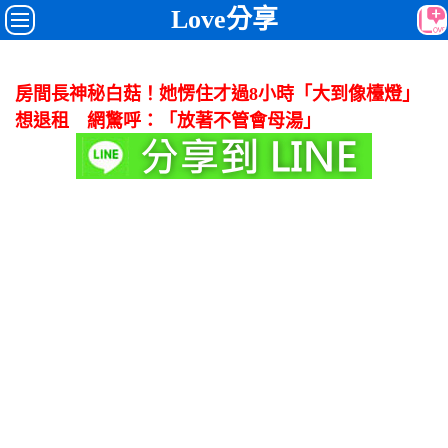
Love分享
房間長神秘白菇！她愣住才過8小時「大到像檯燈」
想退租 網驚呼：「放著不管會母湯」