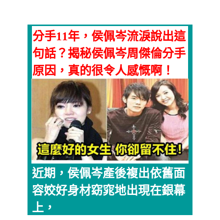
分手11年，侯佩岑流淚說出這
句話？揭秘侯佩岑周傑倫分手
原因，真的很令人感慨啊！
近期，侯佩岑產後複出依舊面
容姣好身材窈窕地出現在銀幕
上，