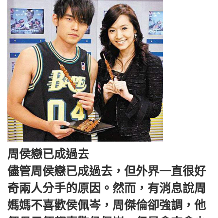
周侯戀已成過去
儘管周侯戀已成過去，但外界一直很好
奇兩人分手的原因。然而，有消息說周
媽媽不喜歡侯佩岑，周傑倫卻強調，他