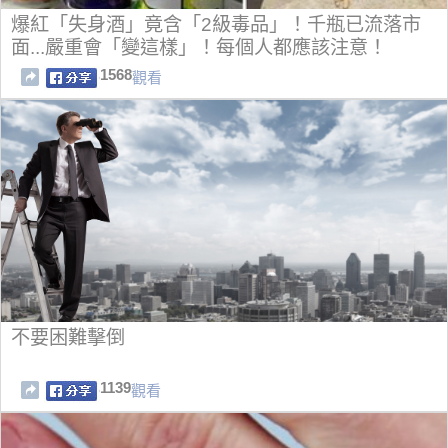
爆紅「失身酒」竟含「2級毒品」！千瓶已流落市
面...嚴重會「變這樣」！每個人都應該注意！
1568
觀看
不要困難擊倒
1139
觀看