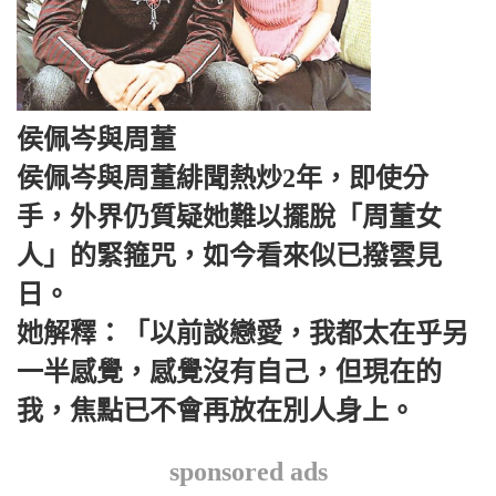
侯佩岑與周董
侯佩岑與周董緋聞熱炒2年，即使分
手，外界仍質疑她難以擺脫「周董女
人」的緊箍咒，如今看來似已撥雲見
日。
她解釋：「以前談戀愛，我都太在乎另
一半感覺，感覺沒有自己，但現在的
我，焦點已不會再放在別人身上。
sponsored ads