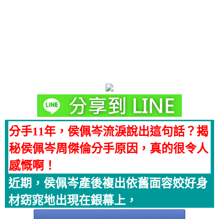
分手11年，侯佩岑流淚說出這句話？揭
秘侯佩岑周傑倫分手原因，真的很令人
感慨啊！
近期，侯佩岑產後複出依舊面容姣好身
材窈窕地出現在銀幕上，