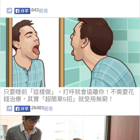
843
觀看
只要睡前「這樣做」，打呼就會遠離你！不需要花
錢治療，其實「超簡單5招」就受用無窮！
26483
觀看