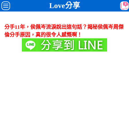
Love分享
分手11年，侯佩岑流淚說出這句話？揭秘侯佩岑周傑
倫分手原因，真的很令人感慨啊！