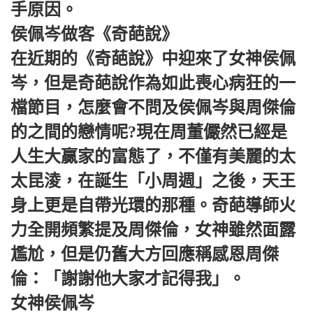
手原因。
侯佩岑做客《奇葩說》
在近期的《奇葩說》中迎來了女神侯佩
岑，但是奇葩說作為如此喪心病狂的一
檔節目，怎麼會不問及侯佩岑與周傑倫
的之間的戀情呢?現在周董儼然已經是
人生大贏家的富態了，不僅有美麗的太
太昆淩，在誕生「小周週」之後，天王
身上更是自帶光環的那種。奇葩導師火
力全開頻繁提及周傑倫，女神雖然面露
尷尬，但是仍舊大方回應稱感恩周傑
倫：「謝謝他大家才記得我」。
女神侯佩岑