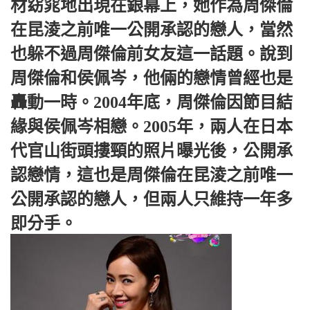
材窈窕地出現在銀幕上，她作為周傑倫
在昆淩之前唯一公開承認的戀人，當然
也躲不過周傑倫前女友這一話題。說到
周傑倫和侯佩岑，他倆的戀情曾經也是
轟動一時。2004年底，周傑倫因節目結
緣與侯佩岑相戀。2005年，兩人在日本
代官山街頭摟頸的照片曝光後，公開承
認戀情，這也是周傑倫在昆淩之前唯一
公開承認的戀人，但兩人只維持一年多
即分手。