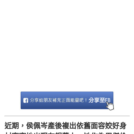
近期，侯佩岑產後複出依舊面容姣好身