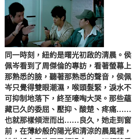
同一時刻，紐約是曙光初啟的清晨。侯
佩岑看到了周傑倫的專訪，看著螢幕上
那熟悉的臉，聽著那熟悉的聲音，侯佩
岑只覺得雙眼潮濕，喉頭髮緊，淚水不
可抑制地落下，終至嚎啕大哭。那些蘊
藏已久的委屈、壓抑、酸楚、疼痛……
也就那樣傾泄而出……良久，她走到窗
前，在薄紗般的陽光和清涼的晨風裡，