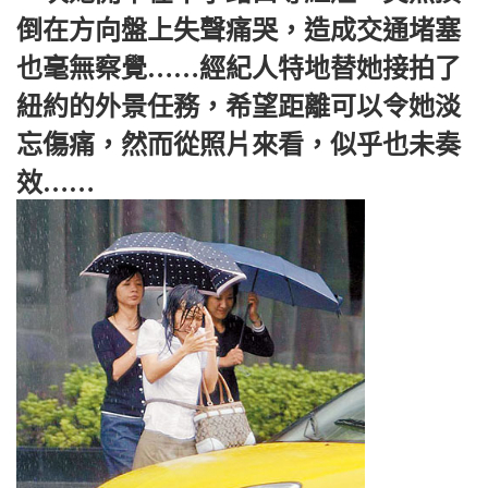
倒在方向盤上失聲痛哭，造成交通堵塞
也毫無察覺……經紀人特地替她接拍了
紐約的外景任務，希望距離可以令她淡
忘傷痛，然而從照片來看，似乎也未奏
效……