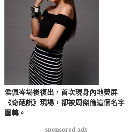
侯佩岑場後復出，首次現身內地熒屏
《奇葩說》現場，卻被周傑倫這個名字
圍轉。
sponsored ads