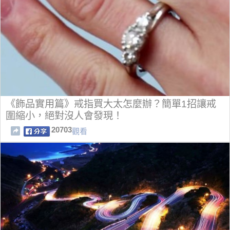
《飾品實用篇》戒指買大太怎麼辦？簡單1招讓戒
圍縮小，絕對沒人會發現！
20703
觀看