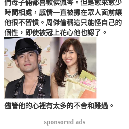
們母子倆都喜歡侯佩岑。但是愈來愈少
時間相處，感情一直被攤在眾人面前讓
他很不習慣。周傑倫稱這只能怪自己的
個性，即使被冠上花心他也認了。
儘管他的心裡有太多的不舍和難過。
sponsored ads