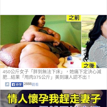
450公斤女子「胖到無法下床」，她痛下定決心減
肥...結果「甩肉375公斤」美到讓人認不出！
2888
觀看