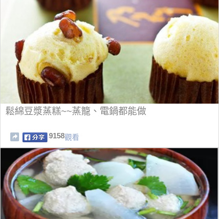
鬆綿豆漿蒸糕~~蒸籠、電鍋都能做
9158
觀看