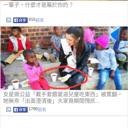
一輩子，什麼才是屬於你的？
915
觀看
女星做公益「戴手套餵愛滋兒童吃東西」被罵翻，
她無奈「出面澄清後」大家竟瞬間愧疚...
1790
觀看