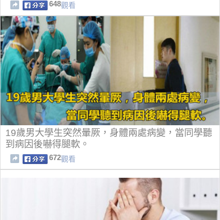
648
觀看
19歲男大學生突然暈厥，身體兩處病變，當同學聽
到病因後嚇得腿軟。
672
觀看