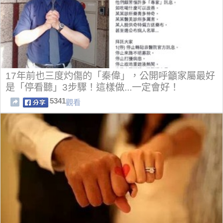
17年前也三度灼傷的「秦偉」，公開呼籲家屬最好
是「停看聽」3步驟！這樣做...一定會好！
5341
觀看