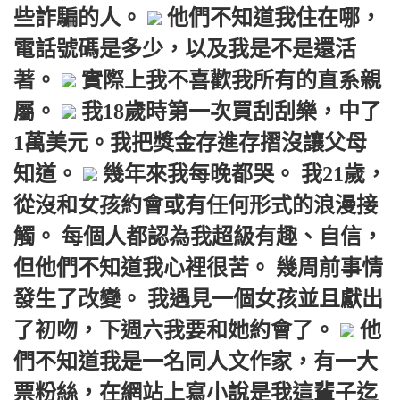
些詐騙的人。
他們不知道我住在哪，
電話號碼是多少，以及我是不是還活
著。
實際上我不喜歡我所有的直系親
屬。
我18歲時第一次買刮刮樂，中了
1萬美元。我把獎金存進存摺沒讓父母
知道。
幾年來我每晚都哭。 我21歲，
從沒和女孩約會或有任何形式的浪漫接
觸。 每個人都認為我超級有趣、自信，
但他們不知道我心裡很苦。 幾周前事情
發生了改變。 我遇見一個女孩並且獻出
了初吻，下週六我要和她約會了。
他
們不知道我是一名同人文作家，有一大
票粉絲，在網站上寫小說是我這輩子迄