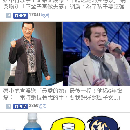
捨不得放手！北榮醫護曝「辛龍送走劉真場景」 痛
哭吻別「下輩子再做夫妻」網淚：為了孩子要堅強
17641
觀看
蔡小虎含淚送「最愛的她」最後一程！他揭6年傷
痛：「當時她拉著我的手，要我好好照顧子女...」
2350
觀看