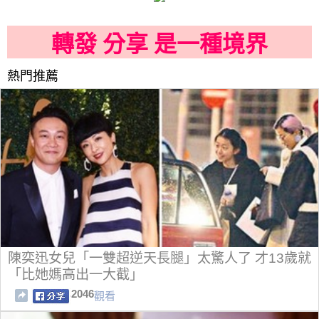
轉發 分享 是一種境界
熱門推薦
陳奕迅女兒「一雙超逆天長腿」太驚人了 才13歲就
「比她媽高出一大截」
2046
觀看