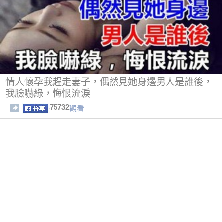
情人懷孕我趕走妻子，偶然見她身邊男人是誰後，
我臉嚇綠，悔恨流淚
75732
觀看