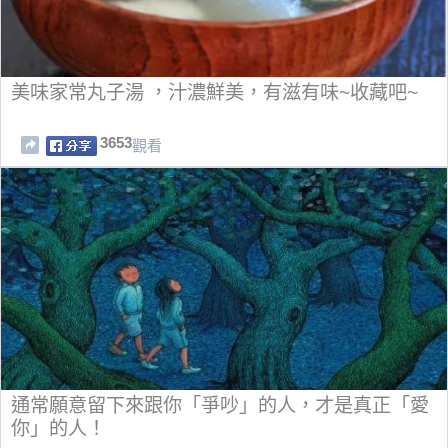
美味家常丸子湯 ，汁濃鮮美，有滋有味~收藏吧~
3653
觀看
通常願意留下來跟你「爭吵」的人，才是真正「愛
你」的人！