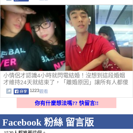
小情侶才認識4小時就閃電結婚！沒想到這段婚姻
才維持24天就結束了，「離婚原因」讓所有人都傻
眼了！
1223
觀看
你有什麼想法嗎?? 快留言!!
Facebook 粉絲 留言版
1529人都推薦這個。