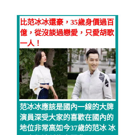
比范冰冰還豪，35歲身價過百
億，從沒談過戀愛，只愛胡歌
一人！
范冰冰應該是國內一線的大牌
演員深受大家的喜歡在國內的
地位非常高如今37歲的范冰 冰