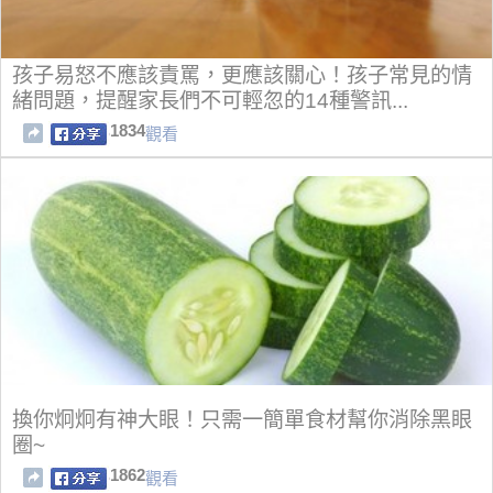
孩子易怒不應該責罵，更應該關心！孩子常見的情
緒問題，提醒家長們不可輕忽的14種警訊...
1834
觀看
換你炯炯有神大眼！只需一簡單食材幫你消除黑眼
圈~
1862
觀看