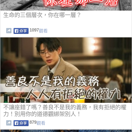
生命的三個層次，你在哪一層？
1097
觀看
不讓座錯了嗎？善良不是我的義務，我有拒絕的權
力！別用你的道德觀綁架別人！
879
觀看