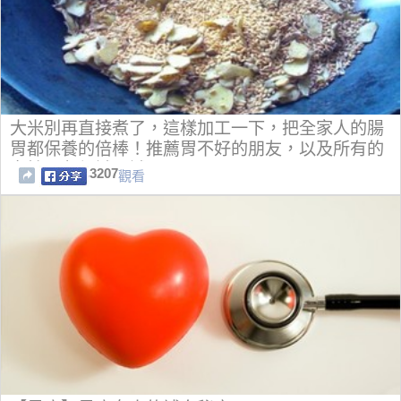
大米別再直接煮了，這樣加工一下，把全家人的腸
胃都保養的倍棒！推薦胃不好的朋友，以及所有的
女性朋友都試一試！
3207
觀看