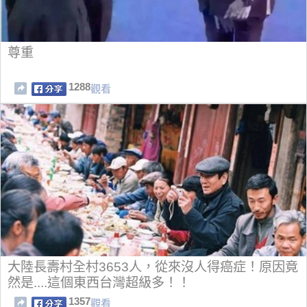
尊重
1288
觀看
大陸長壽村全村3653人，從來沒人得癌症！原因竟
然是....這個東西台灣超級多！！
1357
觀看