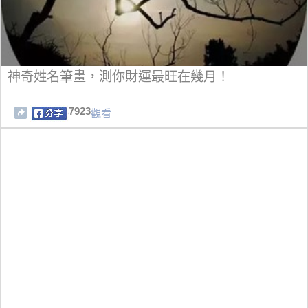
神奇姓名筆畫，測你財運最旺在幾月！
7923
觀看