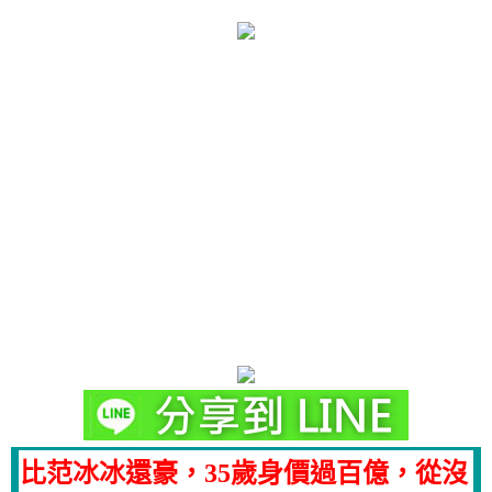
比范冰冰還豪，35歲身價過百億，從沒