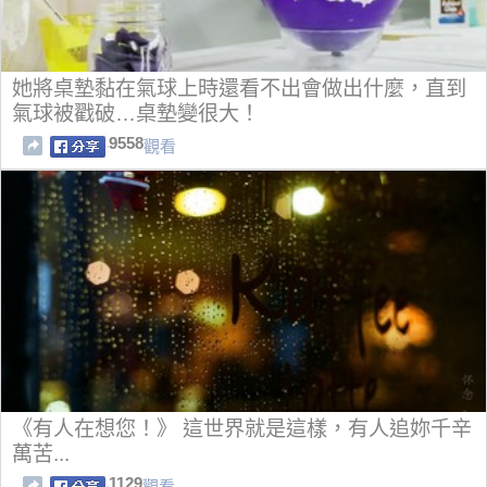
她將桌墊黏在氣球上時還看不出會做出什麼，直到
氣球被戳破…桌墊變很大！
9558
觀看
《有人在想您！》 這世界就是這樣，有人追妳千辛
萬苦...
1129
觀看