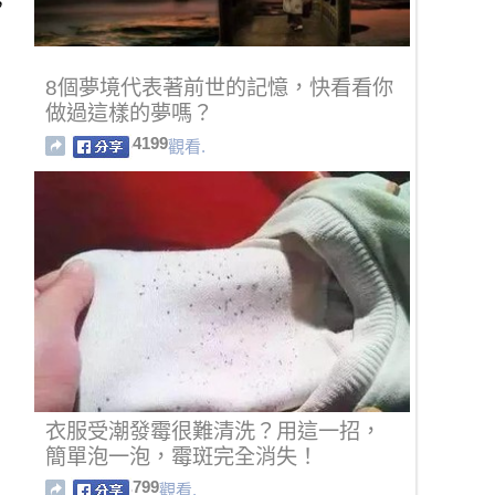
，
8個夢境代表著前世的記憶，快看看你
做過這樣的夢嗎？
4199
觀看.
衣服受潮發霉很難清洗？用這一招，
簡單泡一泡，霉斑完全消失！
799
觀看.