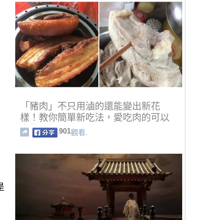
「豬肉」不只用滷的還能變出新花
樣！教你簡單新吃法，愛吃肉的可以
大飽口福了～～
901
觀看.
是