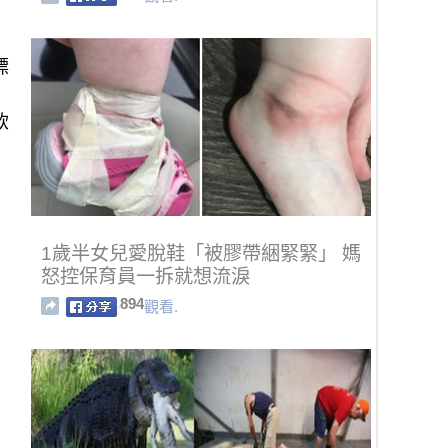
嘌
飲
1歲半女兒愛脫鞋「被膠帶綑緊緊」 媽
怒控保育員一拆就想流淚
894
觀看.