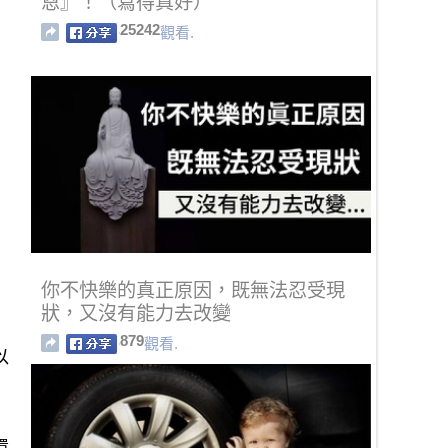
恩』！（寫得真好）
25242
觀看.
你不快樂的真正原因，既無法忍受現
狀，又沒有能力去改變
879
觀看.
以