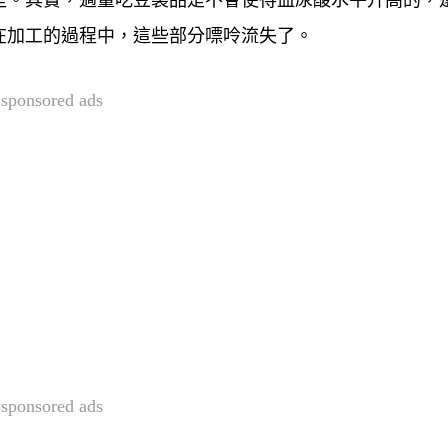
是。其實，適量吃豆製品是不會使得血尿酸水平升高的，
在加工的過程中，這些部分嘌呤流失了。
sponsored ads
sponsored ads