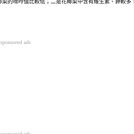
椰菜的嘌呤值比較低；二是花椰菜中含有維生素、鉀較多
sponsored ads
sponsored ads