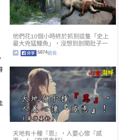
他們花10個小時終於抓到這隻「史上
最大兇猛鱷魚」，沒想到剖開肚子一
看眼珠都快掉下來了！
5874
觀看.
。
得
能
天地有十種『恩』，人要心懷『感