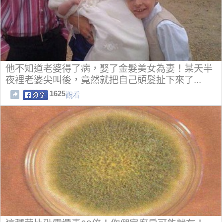
他不知道老婆得了病，娶了金髮美女為妻！某天半
夜裡老婆尖叫後，竟然就把自己頭髮扯下來了...
1625
觀看