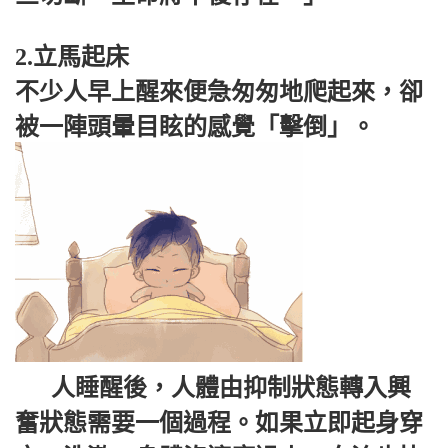
2.立馬起床
不少人早上醒來便急匆匆地爬起來，卻
被一陣頭暈目眩的感覺「擊倒」。
人睡醒後，人體由抑制狀態轉入興
奮狀態需要一個過程。如果立即起身穿