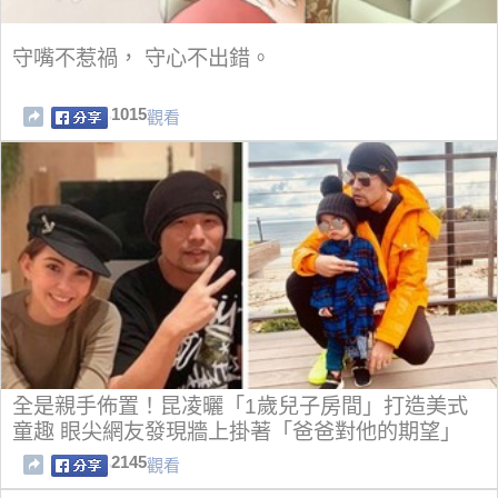
守嘴不惹禍， 守心不出錯。
1015
觀看
全是親手佈置！昆凌曬「1歲兒子房間」打造美式
童趣 眼尖網友發現牆上掛著「爸爸對他的期望」
2145
觀看