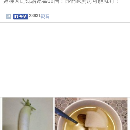
這種菌比砒霜還毒68倍！你們家廚房可能就有！
28631
觀看