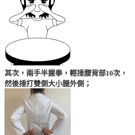
其次，兩手半握拳，輕捶腰背部10次，
然後捶打雙側大小腿外側；