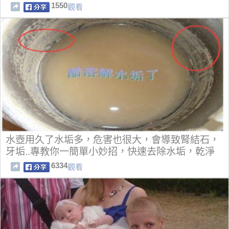
1550
觀看
水壺用久了水垢多，危害也很大，會導致腎結石，
牙垢..專教你一簡單小妙招，快速去除水垢，乾淨
如新！
6334
觀看