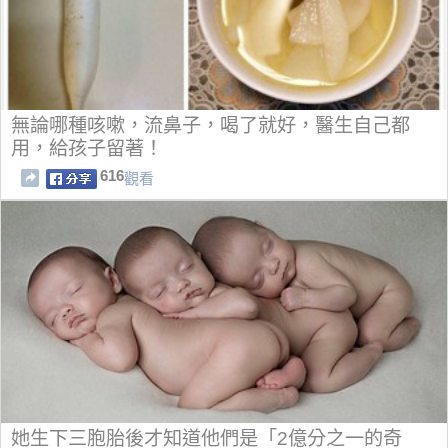
無論哪種咳嗽，流鼻子，喝了就好，醫生自己都
用，給孩子留著！
616
觀看
她生下三胞胎後才知道他們是「2億分之一的奇