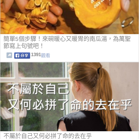
簡單5個步驟！來碗暖心又暖胃的南瓜湯，為萬聖
節寫上句號吧！
1391
觀看
不屬於自己又何必拼了命的去在乎