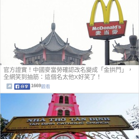
官方證實！中國麥當勞確認改名變成「金拱門」，
全網笑到抽筋：這個名太他X好笑了！
1669
觀看