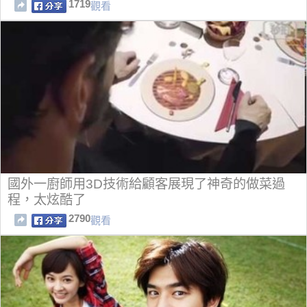
1719
觀看
國外一廚師用3D技術給顧客展現了神奇的做菜過
程，太炫酷了
2790
觀看