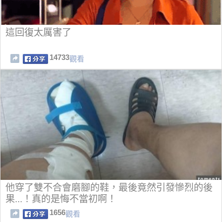
這回復太厲害了
14733
觀看
他穿了雙不合會磨腳的鞋，最後竟然引發慘烈的後
果...！真的是悔不當初啊！
1656
觀看