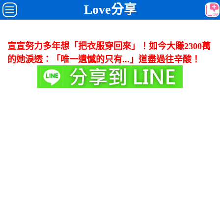
Love分享
宣宣努力多年想「把衣服穿回來」！如今大賺2300萬
的她淚透：「唯一遺憾的只有...」道盡過往辛酸！