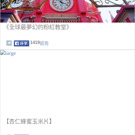
《全球最夢幻的粉紅教堂》
1419
觀看
【杏仁蜂蜜玉米片】