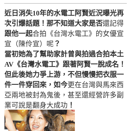
近日消失10年的水電工阿賢近況曝光再
次引爆話題！那不知道大家是否
還記得
跟他一起
合拍《台灣水電工》的女優宣
宣（陳伶宣）呢
？
當初她為了幫助家計曾與拍過合拍本土
AV《台灣水電工》跟著阿賢一脫成名！
但此後她力爭上游，不但慢慢把衣服一
件一件穿回來，如今
更在台灣與馬來西
亞兩地被封為鬼後，甚至還經營許多副
業可說是翻身大成功
！