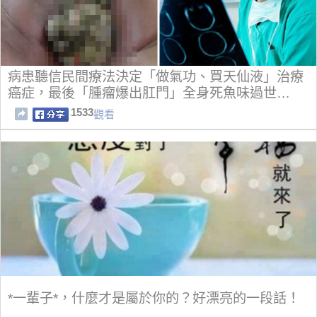
病患聽信民間療法決定「做氣功、買天仙液」治療
癌症，最後「腫瘤爆出肛門」全身死魚味過世…
1533
觀看
*一輩子*，什麼才是屬於你的？好漂亮的一段話！