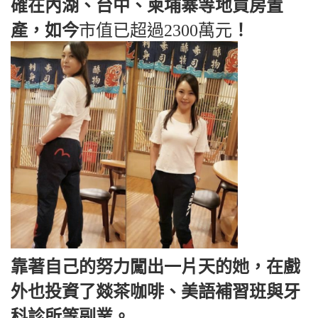
確在內湖、台中、柬埔寨等地買房置
產，如今
市值已超過2300萬元
！
靠著自己的努力闖出一片天的她，在戲
外也投資了燚茶咖啡、美語補習班與牙
科診所等副業。